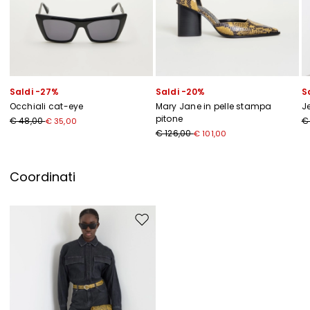
Saldi -27%
Saldi -20%
S
Occhiali cat-eye
Mary Jane in pelle stampa
J
pitone
€ 48,00
€
€ 35,00
€ 126,00
€ 101,00
Coordinati
Sposta nella wishlist