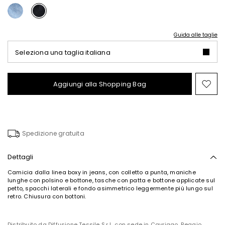
Guida alle taglie
Seleziona una taglia italiana
Aggiungi alla Shopping Bag
Spo
nel
wish
Spedizione gratuita
Dettagli
Camicia dalla linea boxy in jeans, con colletto a punta, maniche
lunghe con polsino e bottone, tasche con patta e bottone applicate sul
petto, spacchi laterali e fondo asimmetrico leggermente più lungo sul
retro. Chiusura con bottoni.
Distribuito da Diffusione Tessile S.r.l., con sede in Cavriago, Reggio