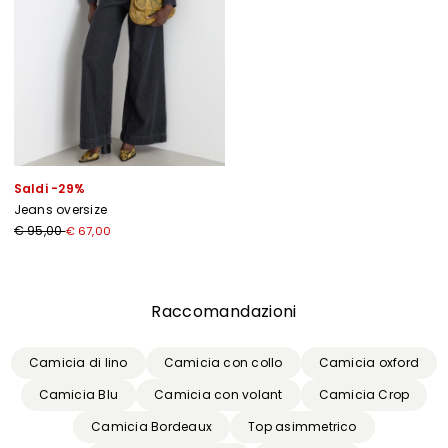
Saldi -29%
Jeans oversize
€ 95,00
€ 67,00
Precedente
Successivo
Raccomandazioni
Camicia di lino
Camicia con collo
Camicia oxford
Camicia Blu
Camicia con volant
Camicia Crop
Camicia Bordeaux
Top asimmetrico