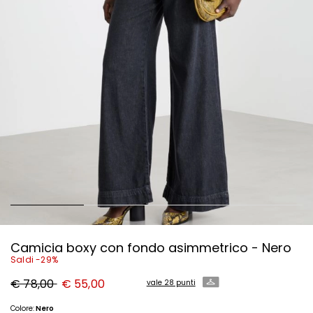
Camicia boxy con fondo asimmetrico - Nero
Saldi -29%
Prezzo
Nuovo
€ 78,00
€ 55,00
vale 28 punti
originale
prezzo
€
€
78,00
55,00
Colore:
Nero