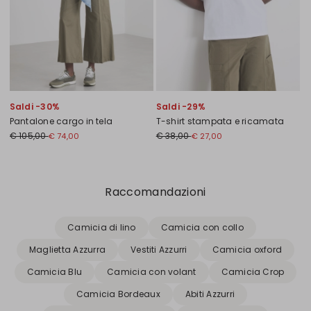
Saldi -30%
Saldi -29%
Pantalone cargo in tela
T-shirt stampata e ricamata
€ 105,00
€ 38,00
€ 74,00
€ 27,00
Precedente
Successivo
Raccomandazioni
Camicia di lino
Camicia con collo
Maglietta Azzurra
Vestiti Azzurri
Camicia oxford
Camicia Blu
Camicia con volant
Camicia Crop
Camicia Bordeaux
Abiti Azzurri