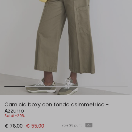
Camicia boxy con fondo asimmetrico -
Azzurro
Saldi -29%
Prezzo
Nuovo
€ 78,00
€ 55,00
vale 28 punti
originale
prezzo
€
€