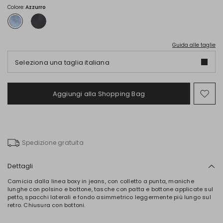
78,00
55,00
Colore:
Azzurro
Guida alle taglie
Seleziona una taglia italiana
Aggiungi alla Shopping Bag
Spo
nel
wish
Spedizione gratuita
Dettagli
Camicia dalla linea boxy in jeans, con colletto a punta, maniche
lunghe con polsino e bottone, tasche con patta e bottone applicate sul
petto, spacchi laterali e fondo asimmetrico leggermente più lungo sul
retro. Chiusura con bottoni.