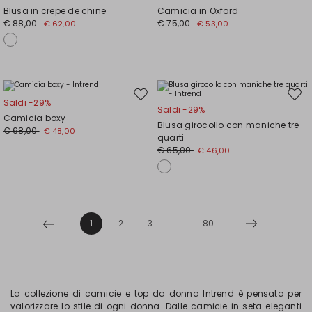
nella
nell
Blusa in crepe de chine
Camicia in Oxford
wishlist
wishl
€ 88,00
€ 75,00
€ 62,00
€ 53,00
Sposta
Spos
Saldi -29%
Saldi -29%
nella
nell
Camicia boxy
Blusa girocollo con maniche tre
wishlist
wishl
€ 68,00
€ 48,00
quarti
€ 65,00
€ 46,00
1
2
3
...
80
La collezione di camicie e top da donna Intrend è pensata per
valorizzare lo stile di ogni donna. Dalle camicie in seta eleganti