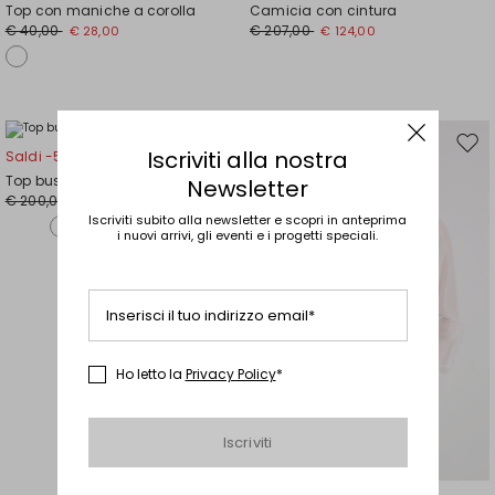
nella
nell
Top con maniche a corolla
Camicia con cintura
wishlist
wishl
€ 40,00
€ 207,00
€ 28,00
€ 124,00
Sposta
Spos
Iscriviti alla nostra
Saldi -50%
nella
nell
Top bustier in sablé
Newsletter
wishlist
wishl
€ 200,00
€ 100,00
Iscriviti subito alla newsletter e scopri in anteprima
i nuovi arrivi, gli eventi e i progetti speciali.
Inserisci il tuo indirizzo email*
Ho letto la
Privacy Policy
*
Iscriviti