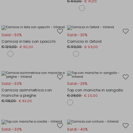
€ 69,00
€ 41,00
Sposta
Spos
Saldi -30%
Saldi -30%
nella
nell
Camicia in tela con spacchi
Camicia in Oxford
wishlist
wishl
€ 129,00
€ 99,00
€ 90,00
€ 69,00
Sposta
Spos
Saldi -30%
Saldi -29%
nella
nell
Camicia asimmetrica con
Top con maniche in sangallo
wishlist
wishl
maniche a pieghe
€ 28,00
€ 20,00
€ 118,00
€ 83,00
Sposta
Spos
Saldi -30%
Saldi -40%