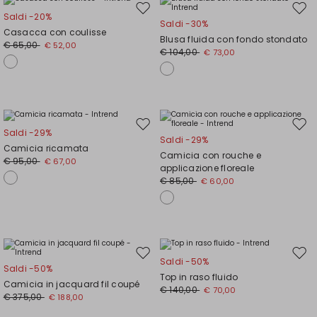
Sposta
Spos
Saldi -20%
Saldi -30%
nella
nell
Casacca con coulisse
Blusa fluida con fondo stondato
wishlist
wishl
€ 65,00
€ 52,00
€ 104,00
€ 73,00
Sposta
Spos
Saldi -29%
Saldi -29%
nella
nell
Camicia ricamata
Camicia con rouche e
wishlist
wishl
€ 95,00
€ 67,00
applicazione floreale
€ 85,00
€ 60,00
Sposta
Spos
Saldi -50%
Saldi -50%
nella
nell
Top in raso fluido
Camicia in jacquard fil coupé
wishlist
wishl
€ 140,00
€ 70,00
€ 375,00
€ 188,00