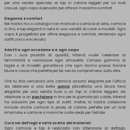
per una serata speciale, ai top in cotone leggeri per un look
casual, ogni capo è pensato per offrire il massimo comfort.
Eleganza e comfort
Nel nostro ricco catalogo non mancano camicie di seta, camicie
in lino, e top eleganti in seta in una varietà di colori e modelli. Ogni
capo è progettato per offrire eleganza e comfort, rendendo ogni
outfit unico e ricercato.
Adatti a ogni occasione e a ogni corpo
Con i suoi prodotti di qualità, Intrend vuole celebrare la
femminilità e valorizzare ogni silhouette. L'ampia gamma di
taglie e di modelli garantisce che ogni donna possa trovare
bluse e casacche perfette per lei, senza compromessi sullo stile.
Che tu stia cercando una camicia azzurra elegante per l'ufficio
da abbinare a una bella
gonna
plissettata, una blusa nera
elegante per una serata fuori o un top in cotone leggero da
abbinare a un
pantalone
in lino per le giornate più calde, Intrend
ha soluzioni per ogni tipo di outfit. Inoltre, la nostra collezione
include anche camicie in jersey di cotone, perfette per un look
informale, e camicie a maniche corte ideali per l'estate.
Cura nei dettagli e nella scelta dei materiali
Ogni camicia e top è realizzato con attenzione ai dettagli,