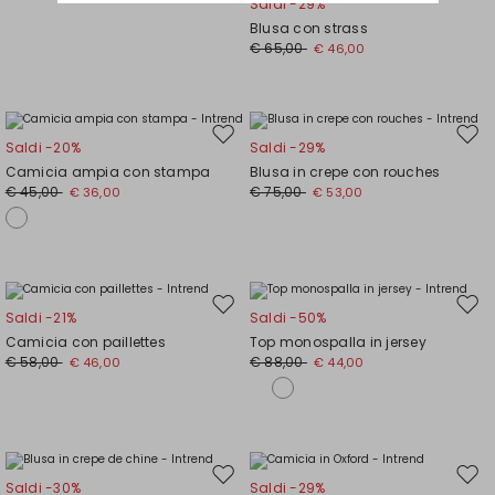
Saldi -29%
Blusa con strass
€ 65,00
€ 46,00
Sposta
Spos
Saldi -20%
Saldi -29%
nella
nell
Camicia ampia con stampa
Blusa in crepe con rouches
wishlist
wishl
€ 45,00
€ 75,00
€ 36,00
€ 53,00
Sposta
Spos
Saldi -21%
Saldi -50%
nella
nell
Camicia con paillettes
Top monospalla in jersey
wishlist
wishl
€ 58,00
€ 88,00
€ 46,00
€ 44,00
Sposta
Spos
Saldi -30%
Saldi -29%