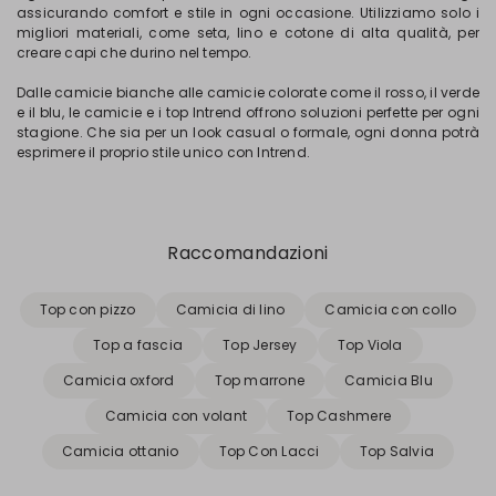
assicurando comfort e stile in ogni occasione. Utilizziamo solo i
migliori materiali, come seta, lino e cotone di alta qualità, per
creare capi che durino nel tempo.
Dalle camicie bianche alle camicie colorate come il rosso, il verde
e il blu, le camicie e i top Intrend offrono soluzioni perfette per ogni
stagione. Che sia per un look casual o formale, ogni donna potrà
esprimere il proprio stile unico con Intrend.
Raccomandazioni
Top con pizzo
Camicia di lino
Camicia con collo
Top a fascia
Top Jersey
Top Viola
Camicia oxford
Top marrone
Camicia Blu
Camicia con volant
Top Cashmere
Camicia ottanio
Top Con Lacci
Top Salvia