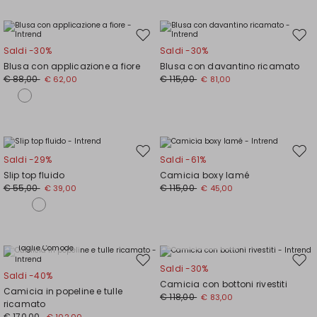
Sposta
Spos
Saldi -30%
Saldi -30%
nella
nell
Blusa con applicazione a fiore
Blusa con davantino ricamato
wishlist
wishl
€ 88,00
€ 115,00
€ 62,00
€ 81,00
Sposta
Spos
Saldi -29%
Saldi -61%
nella
nell
Slip top fluido
Camicia boxy lamé
wishlist
wishl
€ 55,00
€ 115,00
€ 39,00
€ 45,00
Taglie Comode
Taglie Comode
Sposta
Spos
Saldi -30%
Saldi -40%
nella
nell
Camicia con bottoni rivestiti
Camicia in popeline e tulle
wishlist
wishl
€ 118,00
€ 83,00
ricamato
€ 170,00