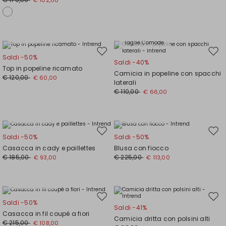
€ 102,00
Taglie Comode
Taglie Comode
Sposta
Spos
Saldi -50%
Saldi -40%
nella
nell
Top in popeline ricamato
Camicia in popeline con spacchi
wishlist
wishl
€ 120,00
€ 60,00
laterali
€ 110,00
€ 66,00
Taglie Comode
Taglie Comode
Sposta
Spos
Saldi -50%
Saldi -50%
nella
nell
Casacca in cady e paillettes
Blusa con fiocco
wishlist
wishl
€ 185,00
€ 225,00
€ 93,00
€ 113,00
Taglie Comode
Sposta
Spos
Saldi -50%
Saldi -41%
nella
nell
Casacca in fil coupé a fiori
Camicia dritta con polsini alti
wishlist
wishl
€ 215,00
€ 108,00