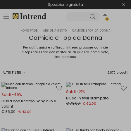
Spedizione gratuita
Reso facile e veloce
0
HOME PAGE
|
ABBIGLIAMENTO
|
CAMICIE E TOP DA DONNA
Camicie e Top da Donna
Per outfit unici e raffinati, Intrend propone camicie
e top realizzate con materiali di qualità come seta,
lino e cotone.
ALTRI FILTRI
2.870 prodotti
Sposta
Spos
Saldi -21%
Saldi -49%
nella
nell
Blusa in twill stampato
Blusa con ricamo Sangallo e
wishlist
wishl
€ 78,00
€ 62,00
volant
€ 85,00
€ 43,00