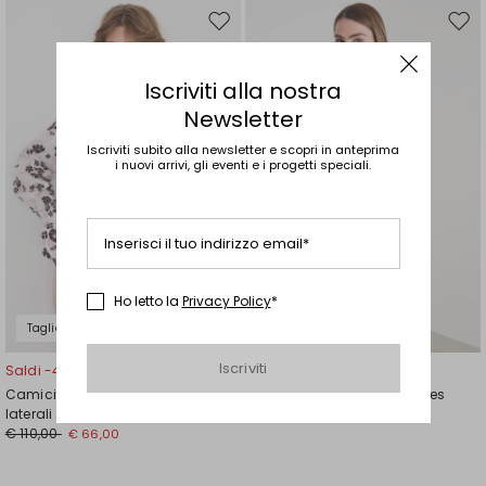
Sposta
Spos
nella
nell
wishlist
wishl
Iscriviti alla nostra
Newsletter
Iscriviti subito alla newsletter e scopri in anteprima
i nuovi arrivi, gli eventi e i progetti speciali.
Inserisci il tuo indirizzo email*
Ho letto la
Privacy Policy
*
Taglie Comode
Taglie Comode
Iscriviti
Saldi -40%
Saldi -50%
Camicia in popeline con spacchi
Casacca in cady e paillettes
laterali
€ 185,00
€ 93,00
€ 110,00
€ 66,00