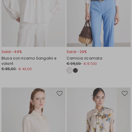
Saldi -49%
Saldi -29%
Blusa con ricamo Sangallo e
Camicia ricamata
volant
€ 95,00
€ 67,00
€ 85,00
€ 43,00
Sposta
Spos
nella
nell
wishlist
wishl