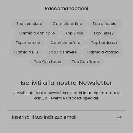
Raccomandazioni
Top con pizzo
Camicia di lino
Top a fascia
Camicia con collo
Top Viola
Top Jersey
Top marrone
Camicia oxford
Top bordeaux
Camicia Blu
Top Cashmere
Camicia ottanio
Top Con Lacci
Top Con Nodo
Iscriviti alla nostra Newsletter
Iscriviti subito alla newsletter e scopri in anteprima i nuovi
arrivi, gli eventi e i progetti speciali.
Inserisci il tuo indirizzo email