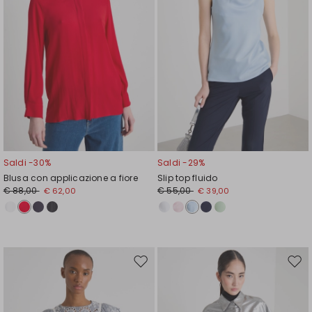
Saldi -30%
Saldi -29%
Blusa con applicazione a fiore
Slip top fluido
€ 88,00
€ 55,00
€ 62,00
€ 39,00
Sposta
Spos
nella
nell
wishlist
wishl