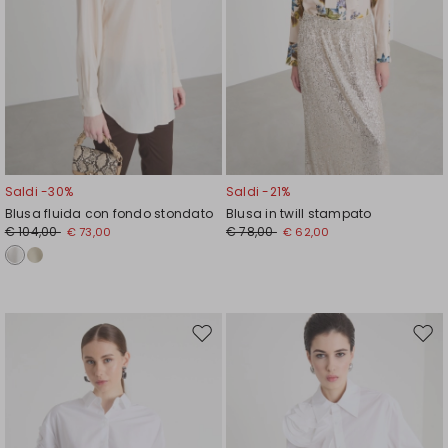
Saldi -30%
Saldi -21%
Blusa fluida con fondo stondato
Blusa in twill stampato
€ 104,00
€ 78,00
€ 73,00
€ 62,00
Sposta
Spos
nella
nell
wishlist
wishl