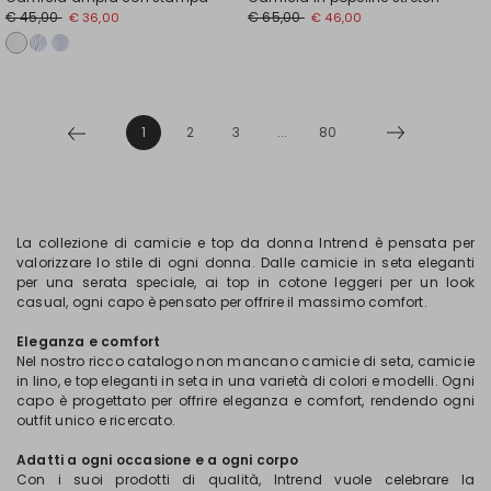
€ 45,00
€ 65,00
€ 36,00
€ 46,00
1
2
3
...
80
La collezione di camicie e top da donna Intrend è pensata per
valorizzare lo stile di ogni donna. Dalle camicie in seta eleganti
per una serata speciale, ai top in cotone leggeri per un look
casual, ogni capo è pensato per offrire il massimo comfort.
Eleganza e comfort
Nel nostro ricco catalogo non mancano camicie di seta, camicie
in lino, e top eleganti in seta in una varietà di colori e modelli. Ogni
capo è progettato per offrire eleganza e comfort, rendendo ogni
outfit unico e ricercato.
Adatti a ogni occasione e a ogni corpo
Con i suoi prodotti di qualità, Intrend vuole celebrare la