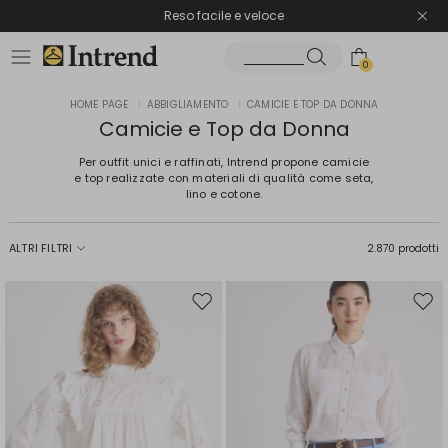
Spedizione gratuita
Reso facile e veloce
0
HOME PAGE
|
ABBIGLIAMENTO
|
CAMICIE E TOP DA DONNA
Camicie e Top da Donna
Per outfit unici e raffinati, Intrend propone camicie
e top realizzate con materiali di qualità come seta,
lino e cotone.
ALTRI FILTRI
2.870 prodotti
Sposta
Spos
nella
nell
wishlist
wishl