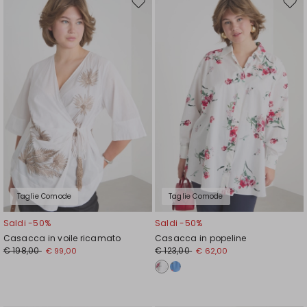
Sposta
Spos
nella
nell
wishlist
wishl
Taglie Comode
Taglie Comode
Saldi -50%
Saldi -50%
Casacca in voile ricamato
Casacca in popeline
€ 198,00
€ 123,00
€ 99,00
€ 62,00