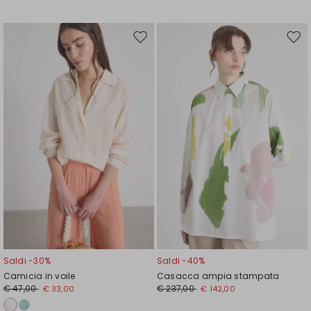
Sposta
Spos
nella
nell
wishlist
wishl
Saldi -30%
Saldi -40%
Camicia in voile
Casacca ampia stampata
€ 47,00
€ 237,00
€ 33,00
€ 142,00