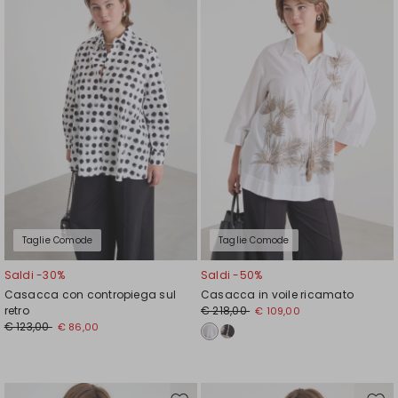
nella
nell
wishlist
wishl
Taglie Comode
Taglie Comode
Saldi -30%
Saldi -50%
Casacca con contropiega sul
Casacca in voile ricamato
retro
€ 218,00
€ 109,00
€ 123,00
€ 86,00