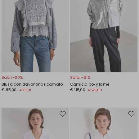
Saldi -30%
Saldi -61%
Blusa con davantino ricamato
Camicia boxy lamé
€ 115,00
€ 115,00
€ 81,00
€ 45,00
Sposta
Spos
nella
nell
wishlist
wishl