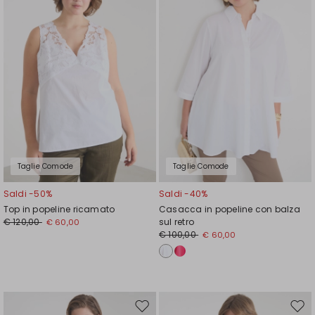
Taglie Comode
Taglie Comode
Saldi -50%
Saldi -40%
Top in popeline ricamato
Casacca in popeline con balza
€ 120,00
sul retro
€ 60,00
€ 100,00
€ 60,00
Sposta
Spos