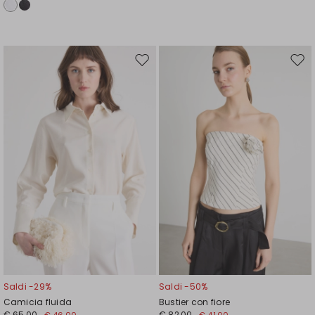
Sposta
Spos
nella
nell
wishlist
wishl
Saldi -29%
Saldi -50%
Camicia fluida
Bustier con fiore
€ 65,00
€ 82,00
€ 46,00
€ 41,00