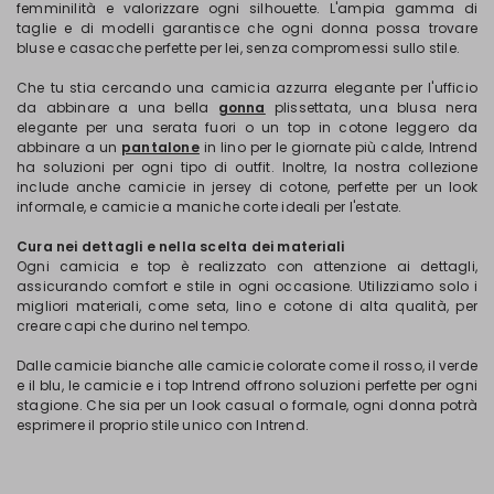
femminilità e valorizzare ogni silhouette. L'ampia gamma di
taglie e di modelli garantisce che ogni donna possa trovare
bluse e casacche perfette per lei, senza compromessi sullo stile.
Che tu stia cercando una camicia azzurra elegante per l'ufficio
da abbinare a una bella
gonna
plissettata, una blusa nera
elegante per una serata fuori o un top in cotone leggero da
abbinare a un
pantalone
in lino per le giornate più calde, Intrend
ha soluzioni per ogni tipo di outfit. Inoltre, la nostra collezione
include anche camicie in jersey di cotone, perfette per un look
informale, e camicie a maniche corte ideali per l'estate.
Cura nei dettagli e nella scelta dei materiali
Ogni camicia e top è realizzato con attenzione ai dettagli,
assicurando comfort e stile in ogni occasione. Utilizziamo solo i
migliori materiali, come seta, lino e cotone di alta qualità, per
creare capi che durino nel tempo.
Dalle camicie bianche alle camicie colorate come il rosso, il verde
e il blu, le camicie e i top Intrend offrono soluzioni perfette per ogni
stagione. Che sia per un look casual o formale, ogni donna potrà
esprimere il proprio stile unico con Intrend.