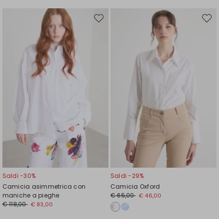
Sposta
Spos
nella
nell
wishlist
wishl
Saldi -30%
Saldi -29%
Camicia asimmetrica con
Camicia Oxford
maniche a pieghe
€ 65,00
€ 46,00
€ 118,00
€ 83,00