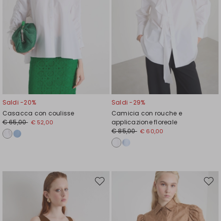
Saldi -20%
Saldi -29%
Casacca con coulisse
Camicia con rouche e
€ 65,00
applicazione floreale
€ 52,00
€ 85,00
€ 60,00
Sposta
Spos
nella
nell
wishlist
wishl