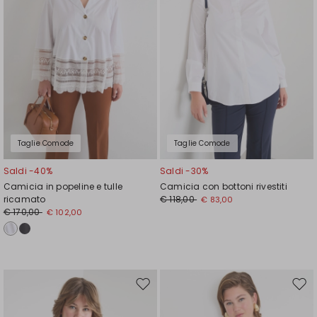
Taglie Comode
Taglie Comode
Saldi -40%
Saldi -30%
Camicia in popeline e tulle
Camicia con bottoni rivestiti
ricamato
€ 118,00
€ 83,00
€ 170,00
€ 102,00
Sposta
Spos
nella
nell
wishlist
wishl