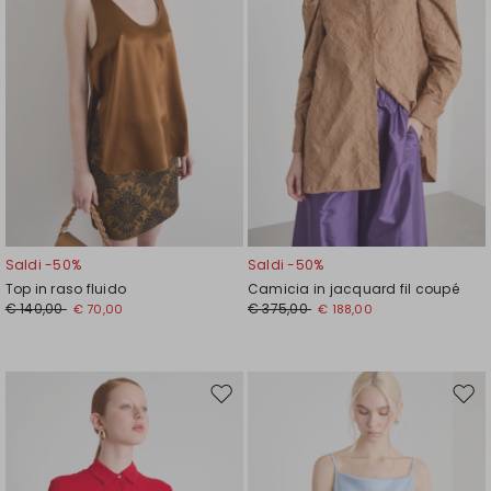
Saldi -50%
Saldi -50%
Top in raso fluido
Camicia in jacquard fil coupé
€ 140,00
€ 375,00
€ 70,00
€ 188,00
Sposta
Spos
nella
nell
wishlist
wishl