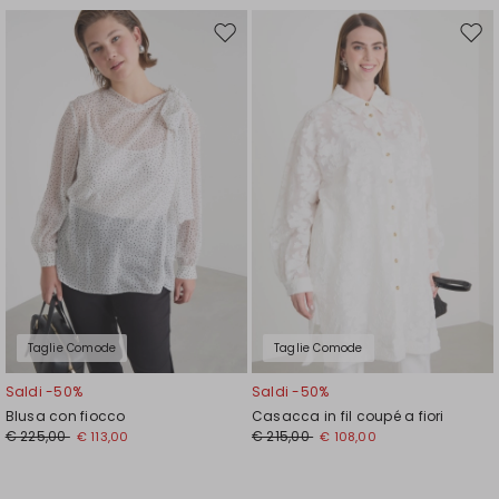
Sposta
Spos
nella
nell
wishlist
wishl
Taglie Comode
Taglie Comode
Saldi -50%
Saldi -50%
Blusa con fiocco
Casacca in fil coupé a fiori
€ 225,00
€ 215,00
€ 113,00
€ 108,00