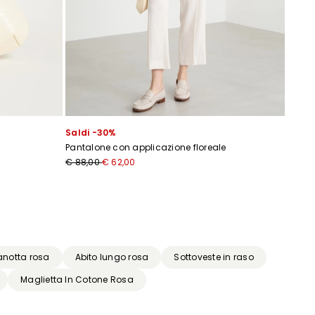
Saldi -30%
Pantalone con applicazione floreale
€ 88,00
€ 62,00
notta rosa
Abito lungo rosa
Sottoveste in raso
Maglietta In Cotone Rosa