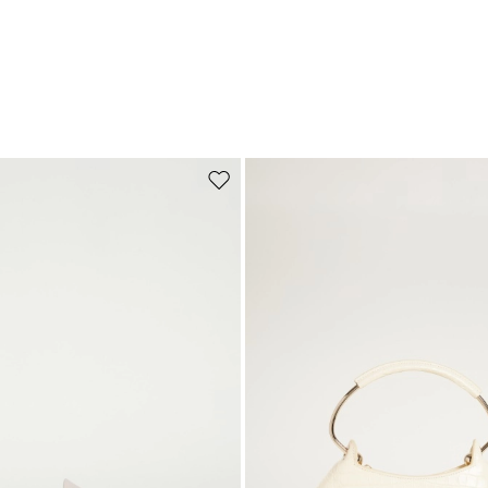
Sposta nella wishlist
Iscriviti alla nostra Newslette
scriviti subito alla newsletter e scopri in anteprima i nuovi arrivi, gli even
e i progetti speciali.