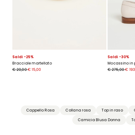
Saldi -25%
Saldi -30%
Bracciale martellato
Mocassino in 
€ 20,00
€ 15,00
€ 275,00
€ 193
Precedente
Successivo
Cappello Rosa
Collana rosa
Top in raso
Camicia Blusa Donna
T