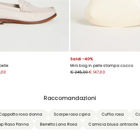
Inserisci il tuo indirizzo email*
Ho letto la
Privacy Policy
*
Iscriviti
Saldi -40%
pelle
Mini bag in pelle stampa cocco
,00
€ 245,00
€ 147,00
Raccomandazioni
Cappotto rosa donna
Scarpe rosa cipria
Cuffia rosa
Ca
op Raso Panna
Berretto Lana Rosa
Camicia blusa antracite