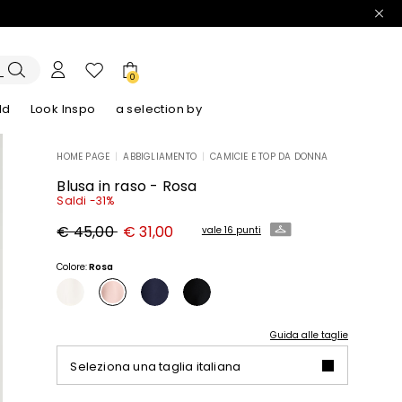
0
ld
Look Inspo
a selection by
HOME PAGE
|
ABBIGLIAMENTO
|
CAMICIE E TOP DA DONNA
lazer
Scopri i nostri Abiti
Scopri i nostri Sandali
Blusa in raso - Rosa
Saldi -31%
Prezzo
Nuovo
€ 45,00
€ 31,00
vale 16 punti
originale
prezzo
€
€
45,00
31,00
Colore:
Rosa
Guida alle taglie
Seleziona una taglia italiana