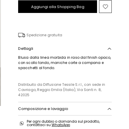
Aggiungi alla Shopping Bag
Sposta
nella
wishlist
Spedizione gratuita
Dettagli
Blusa dalla linea morbida in raso dal finish opaco,
con scollo tondo, maniche corte a campana e
spacchetti al fondo.
Distribuito da Diffusione Tessile S.r.l., con sede in
Cavriago, Reggio Emilia (Italia), Via Santi n. 8,
42025
Composizione e lavaggio
In lavatrice max 30 gradi ridotta azione
Per ogni dubbio o domanda sul prodotto,
meccanica; non candeggiare; non asciugare in
contattaci su
WhatsApp
tamburo; asciugare appeso in ombra; ferro tiepido