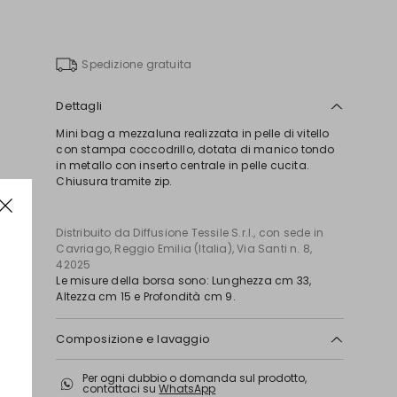
nella
wishlist
Spedizione gratuita
Dettagli
Mini bag a mezzaluna realizzata in pelle di vitello
con stampa coccodrillo, dotata di manico tondo
in metallo con inserto centrale in pelle cucita.
Chiusura tramite zip.
Distribuito da Diffusione Tessile S.r.l., con sede in
Cavriago, Reggio Emilia (Italia), Via Santi n. 8,
42025
Le misure della borsa sono: Lunghezza cm 33,
Altezza cm 15 e Profondità cm 9.
Composizione e lavaggio
Borsa in vitello; con particolari in metallo; fodera in
Per ogni dubbio o domanda sul prodotto,
60 poliammide, 40 poliuretanica.
contattaci su
WhatsApp