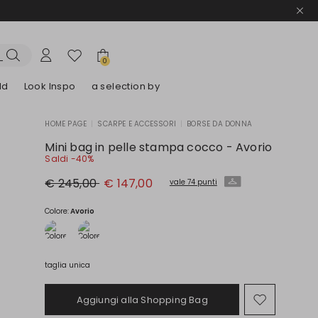
0
ld
Look Inspo
a selection by
HOME PAGE
|
SCARPE E ACCESSORI
|
BORSE DA DONNA
lazer
Scopri i nostri Abiti
Scopri i nostri Sandali
Mini bag in pelle stampa cocco - Avorio
Saldi -40%
Prezzo
Nuovo
€ 245,00
€ 147,00
vale 74 punti
originale
prezzo
€
€
245,00
147,00
Colore:
Avorio
taglia unica
Aggiungi alla Shopping Bag
Sposta