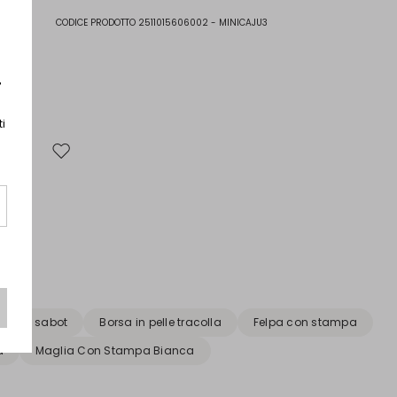
CODICE PRODOTTO 2511015606002 - MINICAJU3
r
ti
Sposta nella wishlist
carpe sabot
Borsa in pelle tracolla
Felpa con stampa
a
Maglia Con Stampa Bianca