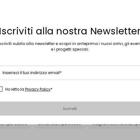
Iscriviti alla nostra Newslette
scriviti subito alla newsletter e scopri in anteprima i nuovi arrivi, gli even
e i progetti speciali.
Sposta nella wishlist
Saldi -30%
will stampato
Sandali flat in pelle
,00
€ 89,00
€ 62,00
Inserisci il tuo indirizzo email*
Ho letto la
Privacy Policy
*
Raccomandazioni
Iscriviti
Scarpe slingback
Scarpe a punta
Scarpe gialle
S
 stampa cocco
Stivali stampa cocco
Maglioni Donna Stamp