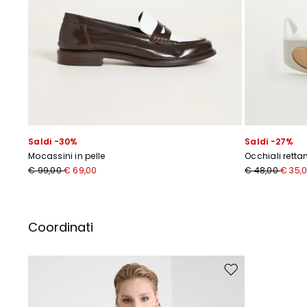
Saldi -30%
Saldi -27%
Mocassini in pelle
Occhiali retta
€ 99,00
€ 69,00
€ 48,00
€ 35,
I
Coordinati
Sposta nella wishlis