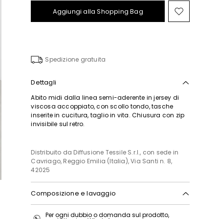
Aggiungi alla Shopping Bag
Sposta
nella
wishlist
Spedizione gratuita
Dettagli
Abito midi dalla linea semi-aderente in jersey di
viscosa accoppiato, con scollo tondo, tasche
inserite in cucitura, taglio in vita. Chiusura con zip
invisibile sul retro.
Distribuito da Diffusione Tessile S.r.l., con sede in
Cavriago, Reggio Emilia (Italia), Via Santi n. 8,
42025
Composizione e lavaggio
Lavare a mano acqua fredda max 40°; non
Per ogni dubbio o domanda sul prodotto,
candeggiare; non asciugare in tamburo;