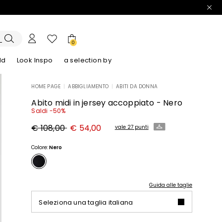
0
ld
Look Inspo
a selection by
HOME PAGE
|
ABBIGLIAMENTO
|
ABITI DA DONNA
lazer
Scopri i nostri Abiti
Scopri i nostri Sandali
Abito midi in jersey accoppiato - Nero
Saldi -50%
Prezzo
Nuovo
€ 108,00
€ 54,00
vale 27 punti
originale
prezzo
€
€
108,00
54,00
Colore:
Nero
Guida alle taglie
Seleziona una taglia italiana