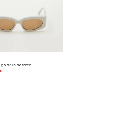
Iscriviti alla nostra Newslette
ngolari in acetato
00
scriviti subito alla newsletter e scopri in anteprima i nuovi arrivi, gli even
e i progetti speciali.
Inserisci il tuo indirizzo email*
t
Ho letto la
Privacy Policy
*