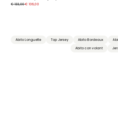
€ 133,00
€ 106,00
Precedente
Successivo
Abito Longuette
Top Jersey
Abito Bordeaux
Abi
Abito con volant
Jer