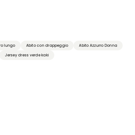
ro lungo
Abito con drappeggio
Abito Azzurro Donna
Jersey dress verde kaki