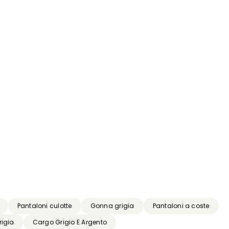
Pantaloni culotte
Gonna grigia
Pantaloni a coste
rigia
Cargo Grigio E Argento