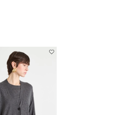
Sposta nella wishlist
Iscriviti alla nostra Newslette
scriviti subito alla newsletter e scopri in anteprima i nuovi arrivi, gli even
e i progetti speciali.