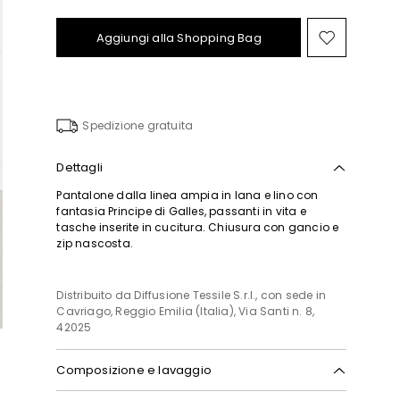
Aggiungi alla Shopping Bag
Sposta
nella
wishlist
Spedizione gratuita
Dettagli
Pantalone dalla linea ampia in lana e lino con
fantasia Principe di Galles, passanti in vita e
tasche inserite in cucitura. Chiusura con gancio e
zip nascosta.
Distribuito da Diffusione Tessile S.r.l., con sede in
Cavriago, Reggio Emilia (Italia), Via Santi n. 8,
42025
Composizione e lavaggio
Non lavare in acqua; non candeggiare; non