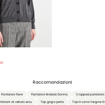
Inserisci il tuo indirizzo email*
Ho letto la
Privacy Policy
*
Iscriviti
,00
Raccomandazioni
Pantaloni flare
Pantaloni Morbidi Donna
Cropped pantaloni
ntaloni di velluto ecru
Top grigio perla
Top In Lana Vergine G