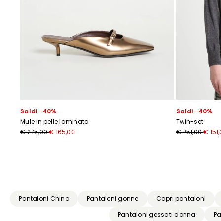
Saldi -40%
Saldi -40%
Mule in pelle laminata
Twin-set
€ 275,00
€ 165,00
€ 251,00
€ 151
Precedente
Successivo
Pantaloni Chino
Pantaloni gonne
Capri pantaloni
Pantaloni gessati donna
Pa