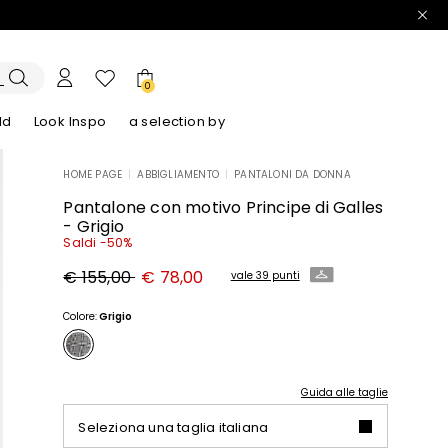
0
ld
Look Inspo
a selection by
HOME PAGE
|
ABBIGLIAMENTO
|
PANTALONI DA DONNA
lazer
Scopri i nostri Abiti
Scopri i nostri Sandali
Pantalone con motivo Principe di Galles
- Grigio
Saldi -50%
Prezzo
Nuovo
€ 155,00
€ 78,00
vale 39 punti
originale
prezzo
€
€
155,00
78,00
Colore:
Grigio
Guida alle taglie
Seleziona una taglia italiana