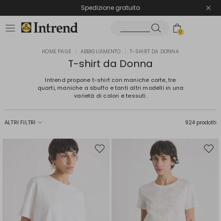
Spedizione gratuita
Reso facile e veloce
0
HOME PAGE
|
ABBIGLIAMENTO
|
T-SHIRT DA DONNA
T-shirt da Donna
Intrend propone t-shirt con maniche corte, tre
quarti, maniche a sbuffo e tanti altri modelli in una
varietà di colori e tessuti.
ALTRI FILTRI
924 prodotti
Sposta
Spos
nella
nell
wishlist
wishl