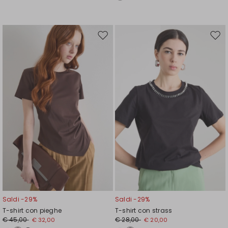
Sposta
Spos
nella
nell
wishlist
wishl
Saldi -29%
Saldi -29%
T-shirt con pieghe
T-shirt con strass
€ 45,00
€ 28,00
€ 32,00
€ 20,00