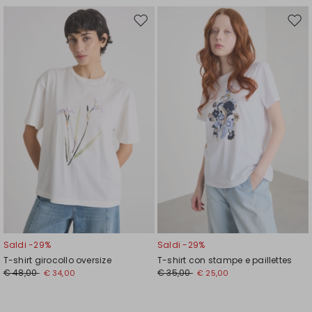
Sposta
Spos
nella
nell
wishlist
wishl
Saldi -29%
Saldi -29%
T-shirt girocollo oversize
T-shirt con stampe e paillettes
€ 48,00
€ 35,00
€ 34,00
€ 25,00