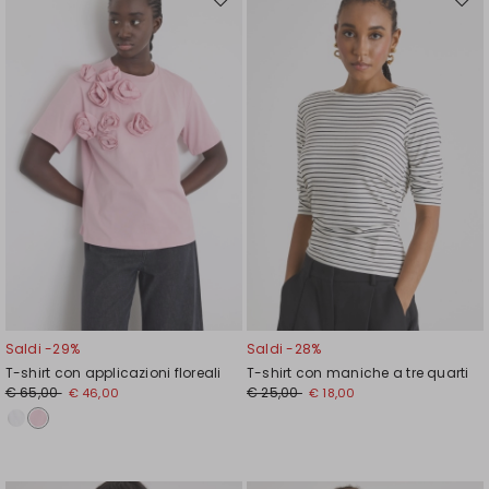
Sposta
Spos
nella
nell
wishlist
wishl
Saldi -29%
Saldi -28%
T-shirt con applicazioni floreali
T-shirt con maniche a tre quarti
€ 65,00
€ 25,00
€ 46,00
€ 18,00