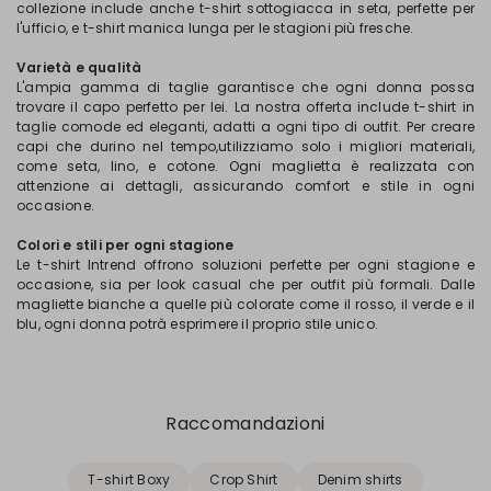
collezione include anche t-shirt sottogiacca in seta, perfette per
l'ufficio, e t-shirt manica lunga per le stagioni più fresche.
Varietà e qualità
L'ampia gamma di taglie garantisce che ogni donna possa
trovare il capo perfetto per lei. La nostra offerta include t-shirt in
taglie comode ed eleganti, adatti a ogni tipo di outfit. Per creare
capi che durino nel tempo,utilizziamo solo i migliori materiali,
come seta, lino, e cotone. Ogni maglietta è realizzata con
attenzione ai dettagli, assicurando comfort e stile in ogni
occasione.
Colori e stili per ogni stagione
Le t-shirt Intrend offrono soluzioni perfette per ogni stagione e
occasione, sia per look casual che per outfit più formali. Dalle
magliette bianche a quelle più colorate come il rosso, il verde e il
blu, ogni donna potrà esprimere il proprio stile unico.
Raccomandazioni
T-shirt Boxy
Crop Shirt
Denim shirts