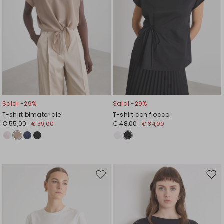
Saldi -29%
Saldi -29%
T-shirt bimateriale
T-shirt con fiocco
€ 55,00
€ 48,00
€ 39,00
€ 34,00
Sposta
Spos
nella
nell
wishlist
wishl