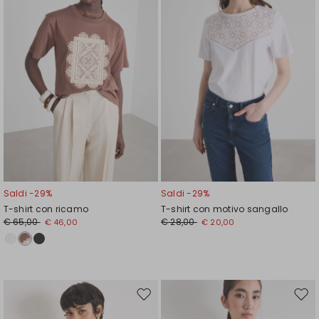
Saldi -29%
Saldi -29%
T-shirt con ricamo
T-shirt con motivo sangallo
€ 65,00
€ 28,00
€ 46,00
€ 20,00
Sposta
Spos
nella
nell