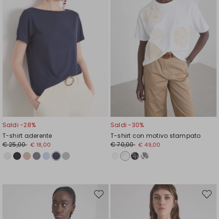
Saldi -28%
Saldi -30%
T-shirt aderente
T-shirt con motivo stampato
€ 25,00
€ 70,00
€ 18,00
€ 49,00
Sposta
Spos
nella
nell
wishlist
wishl