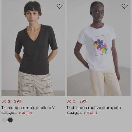
Sposta
Spos
nella
nell
wishlist
wishl
Saldi -29%
Saldi -29%
T-shirt con ampio scollo a V
T-shirt con motivo stampato
€ 65,00
€ 48,00
€ 46,00
€ 34,00