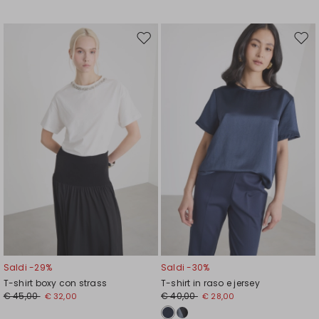
Sposta
Spos
nella
nell
wishlist
wishl
Saldi -29%
Saldi -30%
T-shirt boxy con strass
T-shirt in raso e jersey
€ 45,00
€ 40,00
€ 32,00
€ 28,00