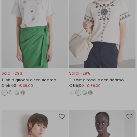
Saldi -29%
Saldi -29%
T-shirt girocollo con ricamo
T-shirt girocollo con ricamo
€ 55,00
€ 55,00
€ 39,00
€ 39,00
Sposta
Spos
nella
nell
wishlist
wishl