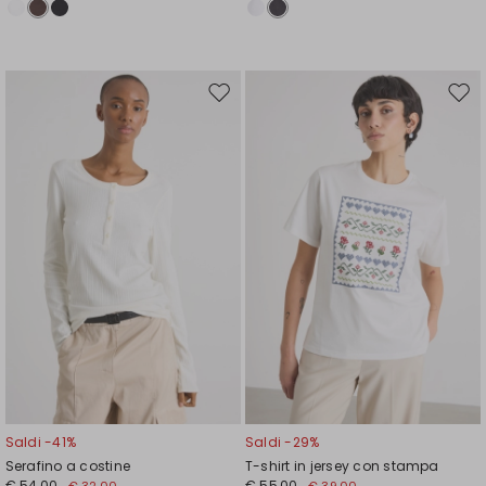
Sposta
Spos
nella
nell
wishlist
wishl
Saldi -41%
Saldi -29%
Serafino a costine
T-shirt in jersey con stampa
€ 54,00
€ 55,00
€ 32,00
€ 39,00