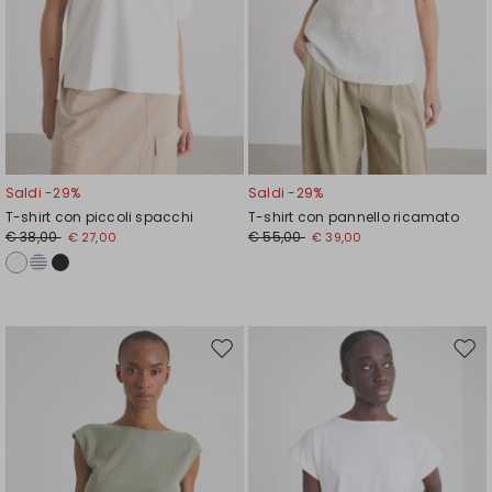
Saldi -29%
Saldi -29%
T-shirt con piccoli spacchi
T-shirt con pannello ricamato
€ 38,00
€ 55,00
€ 27,00
€ 39,00
Sposta
Spos
nella
nell
wishlist
wishl