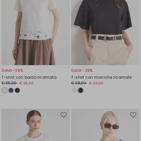
Saldi -29%
Saldi -29%
T-shirt con bordo ricamato
T-shirt con maniche ricamate
€ 35,00
€ 28,00
€ 25,00
€ 20,00
Sposta
Spos
nella
nell
wishlist
wishl