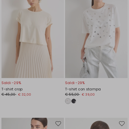
wishlist
wishl
Saldi -29%
Saldi -29%
T-shirt crop
T-shirt con stampa
€ 45,00
€ 55,00
€ 32,00
€ 39,00
Sposta
Spos