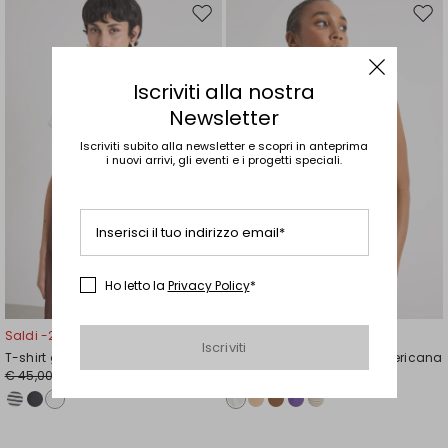
Sposta
Spos
nella
nell
wishlist
wishl
Iscriviti alla nostra
Newsletter
Iscriviti subito alla newsletter e scopri in anteprima
i nuovi arrivi, gli eventi e i progetti speciali.
Inserisci il tuo indirizzo email*
Ho letto la
Privacy Policy
*
Saldi -29%
Saldi -40%
Iscriviti
T-shirt girocollo con spacchetti
Canotta con scollo all'americana
€ 45,00
€ 98,00
€ 32,00
€ 59,00