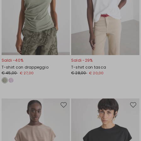
Saldi -40%
Saldi -29%
T-shirt con drappeggio
T-shirt con tasca
€ 45,00
€ 28,00
€ 27,00
€ 20,00
Sposta
Spos
nella
nell
wishlist
wishl