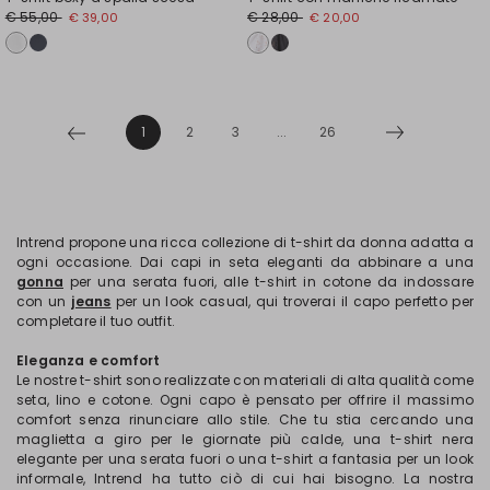
€ 55,00
€ 28,00
€ 39,00
€ 20,00
1
2
3
...
26
Intrend propone una ricca collezione di t-shirt da donna adatta a
ogni occasione. Dai capi in seta eleganti da abbinare a una
gonna
per una serata fuori, alle t-shirt in cotone da indossare
con un
jeans
per un look casual, qui troverai il capo perfetto per
completare il tuo outfit.
Eleganza e comfort
Le nostre t-shirt sono realizzate con materiali di alta qualità come
seta, lino e cotone. Ogni capo è pensato per offrire il massimo
comfort senza rinunciare allo stile. Che tu stia cercando una
maglietta a giro per le giornate più calde, una t-shirt nera
elegante per una serata fuori o una t-shirt a fantasia per un look
informale, Intrend ha tutto ciò di cui hai bisogno. La nostra