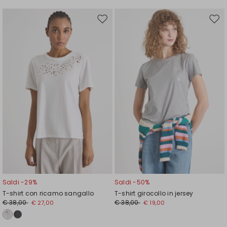
Sposta
Spos
nella
nell
wishlist
wishl
Saldi -29%
Saldi -50%
T-shirt con ricamo sangallo
T-shirt girocollo in jersey
€ 38,00
€ 38,00
€ 27,00
€ 19,00