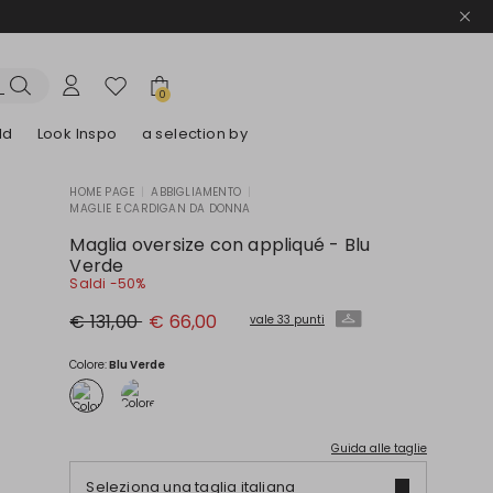
0
ld
Look Inspo
a selection by
HOME PAGE
|
ABBIGLIAMENTO
|
MAGLIE E CARDIGAN DA DONNA
lazer
Scopri i nostri Abiti
Scopri i nostri Sandali
Maglia oversize con appliqué - Blu
Verde
Saldi -50%
Prezzo
Nuovo
€ 131,00
€ 66,00
vale 33 punti
originale
prezzo
€
€
131,00
66,00
Colore:
Blu Verde
Guida alle taglie
Seleziona una taglia italiana