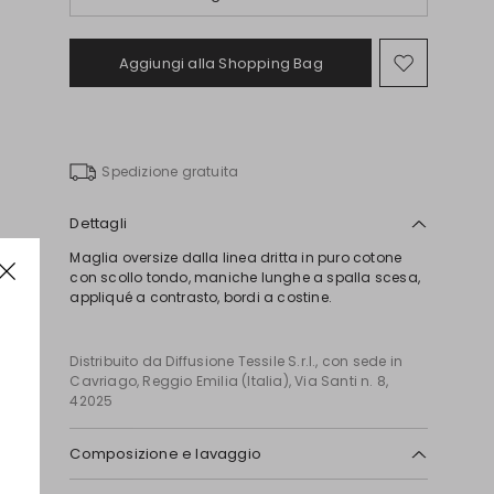
Aggiungi alla Shopping Bag
Sposta
nella
wishlist
Spedizione gratuita
Dettagli
Maglia oversize dalla linea dritta in puro cotone
con scollo tondo, maniche lunghe a spalla scesa,
appliqué a contrasto, bordi a costine.
Distribuito da Diffusione Tessile S.r.l., con sede in
Cavriago, Reggio Emilia (Italia), Via Santi n. 8,
42025
Composizione e lavaggio
Lavare a mano acqua fredda max 40°; non