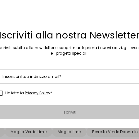
Iscriviti alla nostra Newslette
scriviti subito alla newsletter e scopri in anteprima i nuovi arrivi, gli even
e i progetti speciali.
Sposta nella wishlist
Saldi -39%
essuto spalmato con stampa lizard
Minigonna con tasche asimmetric
Inserisci il tuo indirizzo email*
00
€ 71,00
€ 43,00
Ho letto la
Privacy Policy
*
Raccomandazioni
Iscriviti
aglia a coste
Maglia metallica
Maglia monospalla
Ab
Maglia Verde Lime
Maglia lime
Berretto Verde Donna In