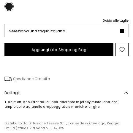
Guida alle taglie
Seleziona una taglia italiana
Aggiungi alla Shopping Bag
Spo
nel
wish
Spedizione Gratuita
Dettagli
T-shirt off-shoulder dalla linea aderente in jersey misto lana con
ampio collo ad anello drappeggiato e maniche lunghe.
Distribuito da Diffusione Tessile S.r.l., con sede in Cavriago, Reggio
Emilia (Italia), Via Santi n. 8, 42025