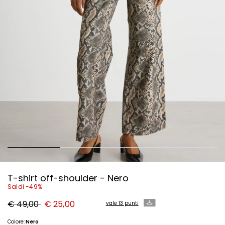
T-shirt off-shoulder - Nero
Saldi -49%
Prezzo
Nuovo
€ 49,00
€ 25,00
vale 13 punti
originale
prezzo
€
€
49,00
25,00
Colore:
Nero