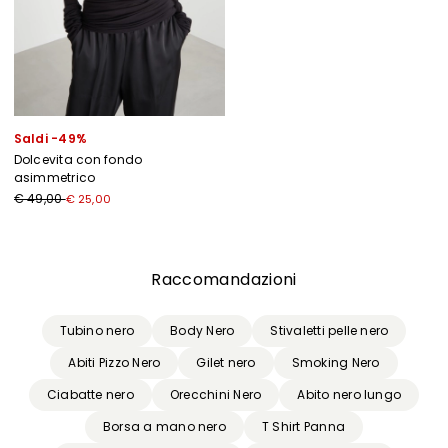
Saldi -49%
Dolcevita con fondo
asimmetrico
€ 49,00
€ 25,00
Precedente
Successivo
Raccomandazioni
Tubino nero
Body Nero
Stivaletti pelle nero
Abiti Pizzo Nero
Gilet nero
Smoking Nero
Ciabatte nero
Orecchini Nero
Abito nero lungo
Borsa a mano nero
T Shirt Panna