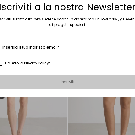
Iscriviti alla nostra Newslette
Sposta
nella
scriviti subito alla newsletter e scopri in anteprima i nuovi arrivi, gli even
wishlist
e i progetti speciali.
Inserisci il tuo indirizzo email*
Ho letto la
Privacy Policy
*
Iscriviti