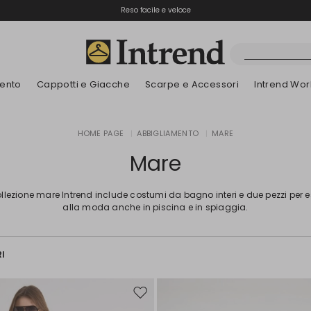
Spedizione gratuita
Reso facile e veloce
ento
Cappotti e Giacche
Scarpe e Accessori
Intrend Wor
Stivali
HOME PAGE
|
ABBIGLIAMENTO
|
MARE
Nuovi Arrivi
Nuovi Arrivi
Dettagli traforati
Nuovi Arrivi
Nuovi Arrivi
Scopri i nostri B
App
Nuovi Arrivi
Stivaletti
Mare
Special Price
Bambini
llezione mare Intrend include costumi da bagno interi e due pezzi per 
alla moda anche in piscina e in spiaggia.
RI
Sposta