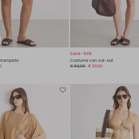
Saldi -50%
 stampato
Costume con cut-out
0
€ 60,00
€ 30,00
Sposta
nella
wishlist