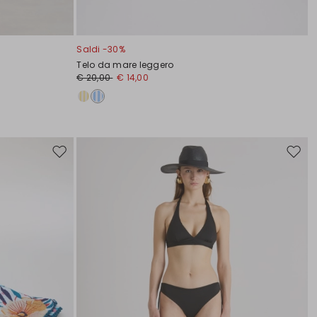
Saldi -30%
Telo da mare leggero
€ 20,00
€ 14,00
Sposta
Spost
nella
nella
wishlist
wishli