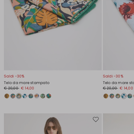
Saldi -30%
Saldi -30%
Telo da mare stampato
Telo da mare s
€ 20,00
€ 14,00
€ 20,00
€ 14,00
Sposta
nella
wishlist