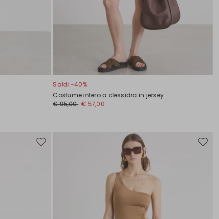
Saldi -40%
Costume intero a clessidra in jersey
€ 95,00
€ 57,00
Sposta
Spost
nella
nella
wishlist
wishli