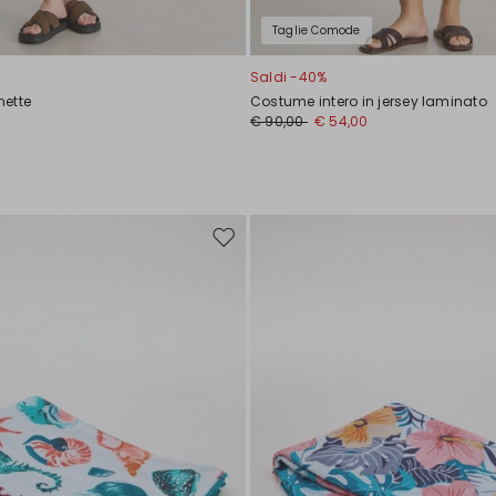
Taglie Comode
Saldi -40%
nette
Costume intero in jersey laminato
€ 90,00
€ 54,00
Sposta
nella
wishlist