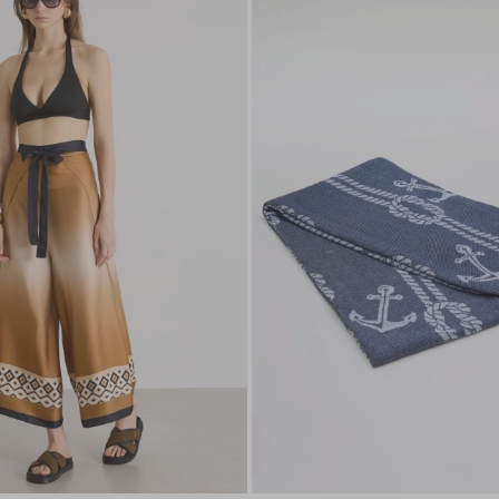
nella
wishlist