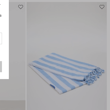
r
Sposta
Spost
nella
nella
ti
wishlist
wishli