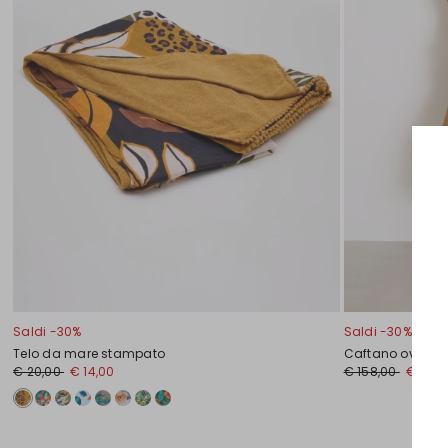
Saldi -30%
Saldi -30%
Telo da mare stampato
Caftano oversiz
€ 20,00
€ 14,00
€ 158,00
€ 111,0