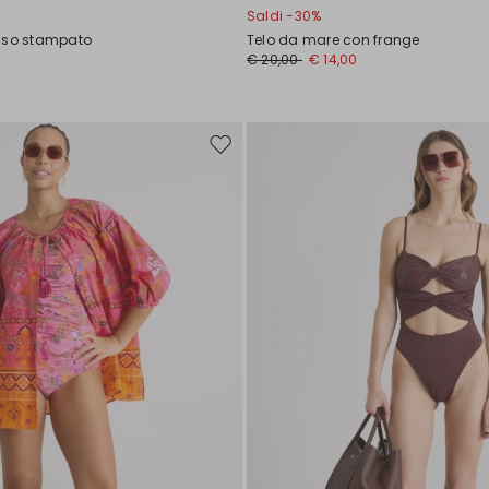
Saldi -30%
raso stampato
Telo da mare con frange
0
€ 20,00
€ 14,00
Sposta
nella
wishlist