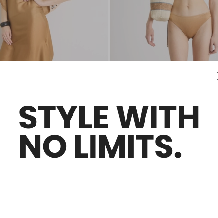
Saldi -50%
e in viscosa stampata
Bikini in jersey laminato
0
€ 113,00
€ 57,00