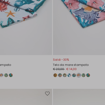
Saldi -30%
tampato
Telo da mare stampato
€ 20,00
€ 14,00
Sposta
nella
wishlist