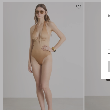
Sposta
nella
I
wishlist