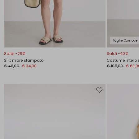
Taglie Comode
Saldi -29%
Saldi -40%
Slip mare stampato
Costume intero
€ 48,00
€ 34,00
€ 105,00
€ 63,0
Sposta
nella
wishlist