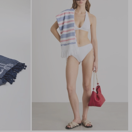
nella
nella
wishlist
wishli