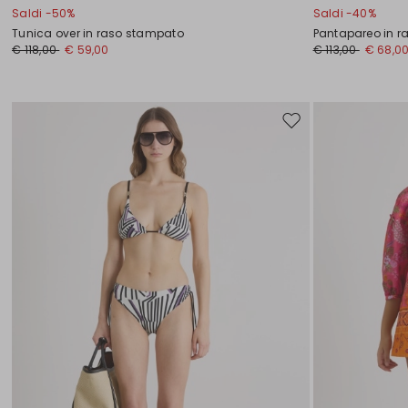
Saldi -50%
Saldi -40%
Tunica over in raso stampato
Pantapareo in 
€ 118,00
€ 59,00
€ 113,00
€ 68,0
Sposta
nella
wishlist