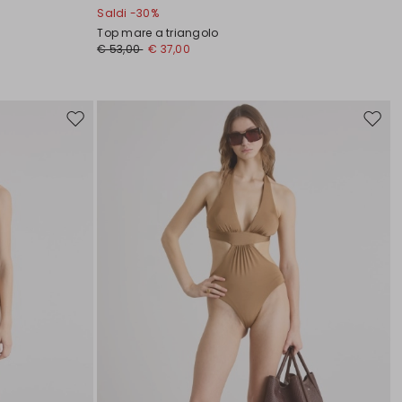
Saldi -30%
Top mare a triangolo
€ 53,00
€ 37,00
Sposta
Spost
nella
nella
wishlist
wishli