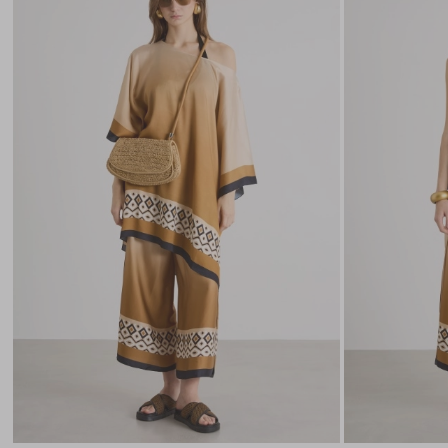
nella
wishlist