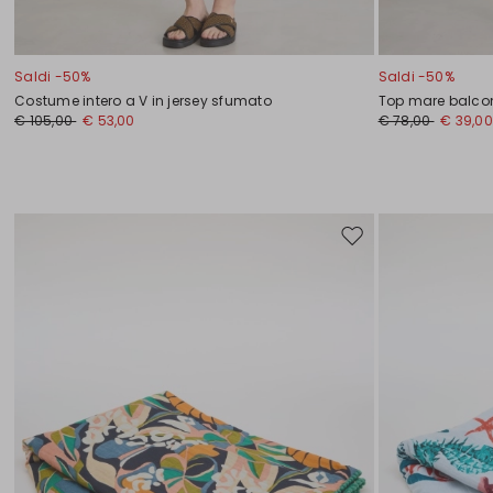
Saldi -50%
Saldi -50%
Costume intero a V in jersey sfumato
Top mare balco
€ 105,00
€ 53,00
€ 78,00
€ 39,00
Sposta
nella
wishlist