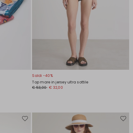
Saldi -40%
Top mare in jersey ultra sottile
€ 53,00
€ 32,00
Sposta
Spost
nella
nella
wishlist
wishli