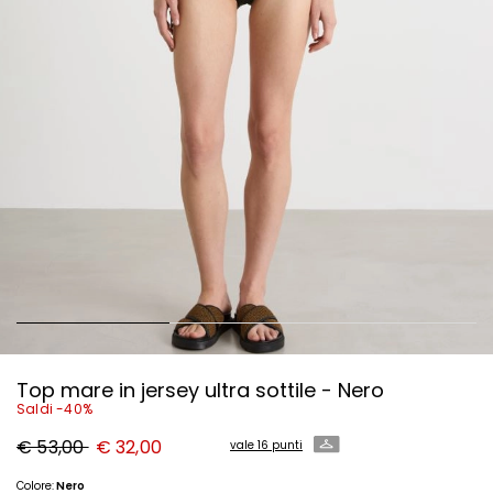
Top mare in jersey ultra sottile - Nero
Saldi -40%
Prezzo
Nuovo
€ 53,00
€ 32,00
vale 16 punti
originale
prezzo
€
€
53,00
32,00
Colore:
Nero