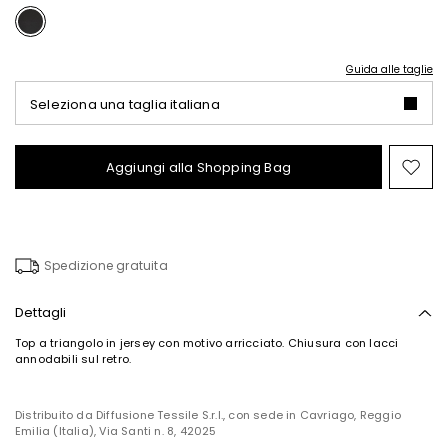
Guida alle taglie
Seleziona una taglia italiana
Aggiungi alla Shopping Bag
Spo
nel
wish
Spedizione gratuita
Dettagli
Top a triangolo in jersey con motivo arricciato. Chiusura con lacci
annodabili sul retro.
Distribuito da Diffusione Tessile S.r.l., con sede in Cavriago, Reggio
Emilia (Italia), Via Santi n. 8, 42025