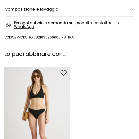
Composizione e lavaggio
Lavare a mano acqua fredda max 40°; non candeggiare; non
Per ogni dubbio o domanda sul prodotto, contattaci su
asciugare in tamburo; asciugare in piano in ombra; non stirare; non
WhatsApp
lavare a secco; non lavare ad umido professionale.; usare detersivo
neutro.
CODICE PRODOTTO 6821095906005 - ANIKA
Tessuto a maglia 90% poliammide, 10% elastan; fodera 90%
poliammide, 10% elastan.
Lo puoi abbinare con...
Sposta nella wishlist
Iscriviti alla nostra
Newsletter
Iscriviti subito alla newsletter e scopri in anteprima
i nuovi arrivi, gli eventi e i progetti speciali.
Inserisci il tuo indirizzo email*