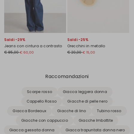
Saldi -29%
Saldi -25%
Jeans con cintura a contrasto
Orecchini in metallo
€ 85,00
€ 20,00
€ 60,00
€ 15,00
Precedente
Successivo
Raccomandazioni
Scarpe rosso
Giacca leggera donna
Cappello Rosso
Giacche di pelle nero
Giacca Bordeaux
Giacche di lino
Tubino rosso
Giacche con cappuccio
Giacche Imbottite
Giacca gessata donna
Giacca trapuntata donna nero