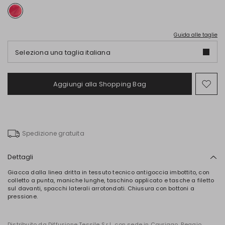
Guida alle taglie
Seleziona una taglia italiana
Aggiungi alla Shopping Bag
Spo
nel
wish
Spedizione gratuita
Dettagli
Giacca dalla linea dritta in tessuto tecnico antigoccia imbottito, con
colletto a punta, maniche lunghe, taschino applicato e tasche a filetto
sul davanti, spacchi laterali arrotondati. Chiusura con bottoni a
pressione.
Distribuito da Diffusione Tessile S.r.l., con sede in Cavriago, Reggio