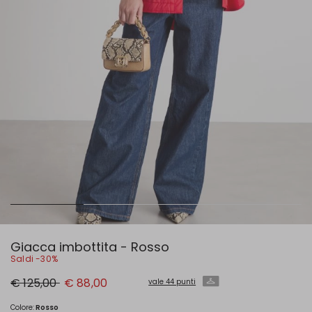
Giacca imbottita - Rosso
Saldi -30%
Prezzo
Nuovo
€ 125,00
€ 88,00
vale 44 punti
originale
prezzo
€
€
125,00
88,00
Colore:
Rosso