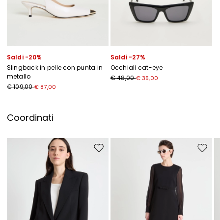
Saldi -20%
Saldi -27%
Slingback in pelle con punta in
Occhiali cat-eye
metallo
€ 48,00
€ 35,00
€ 109,00
€ 87,00
Coordinati
Sposta nella wishlist
Sposta 