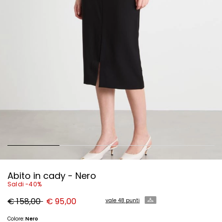
Abito in cady - Nero
Saldi -40%
Prezzo
Nuovo
€ 158,00
€ 95,00
vale 48 punti
originale
prezzo
€
€
158,00
95,00
Colore:
Nero