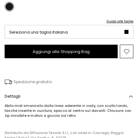
Guida alle taglie
Seleziona una taglia italiana
Aggiungi alla Shopping Bag
Spo
nel
wish
Spedizione gratuita
Dettagli
Abito midi smanicato dalla linea aderente in cady, con scollo tondo,
tasche inserite in cucitura, spacco al centro sul davanti. Chiusura con
zip invisibile e motivo a goccia sul retro.
Distribuito da Diffusione Tessile S.r.l., con sede in Cavriago, Reggio
Emilia (Italia), Via Santi n. 8, 42025