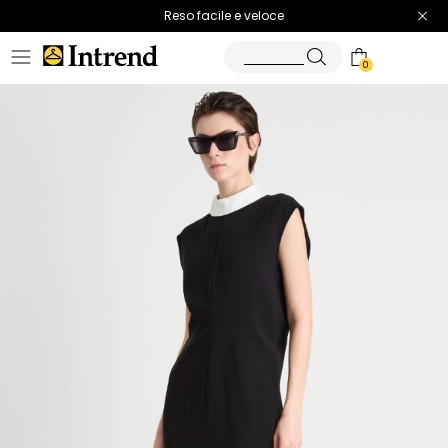
Spedizione gratuita
Reso facile e veloce
0