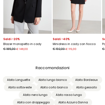
Saldi -20%
Saldi -40%
S
Blazer monopetto in cady
Minidress in cady con fiocco
P
€ 185,00
€ 192,00
€
€ 148,00
€ 115,00
Precedente
Successivo
Raccomandazioni
Abito Longuette
Abito lungo bianco
Abito Bordeaux
Abito sottoveste
Abito corto bianco
Abito gessato
Abito nero lungo
Abito rosso lungo
Abito con drappeggio
Abito Azzurro Donna