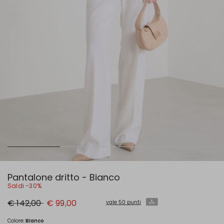
Pantalone dritto - Bianco
Saldi -30%
Prezzo
Nuovo
€ 142,00
€ 99,00
vale 50 punti
originale
prezzo
€
€
142,00
99,00
Colore:
Bianco