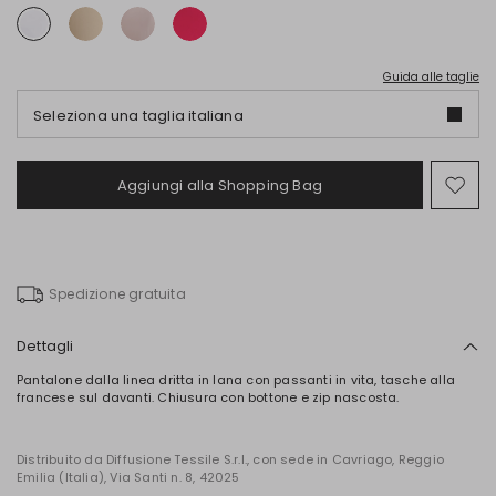
Guida alle taglie
Seleziona una taglia italiana
Aggiungi alla Shopping Bag
Spo
nel
wish
Spedizione gratuita
Dettagli
Pantalone dalla linea dritta in lana con passanti in vita, tasche alla
francese sul davanti. Chiusura con bottone e zip nascosta.
Distribuito da Diffusione Tessile S.r.l., con sede in Cavriago, Reggio
Emilia (Italia), Via Santi n. 8, 42025