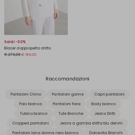
Saldi -30%
Blazer doppiopetto dritto
€ 270,00
€ 189,00
Precedente
Successivo
Raccomandazioni
Pantaloni Chino
Pantaloni gonne
Capri pantaloni
Polo bianca
Pantaloni flare
Body bianco
Tubino bianco
Tute Bianche
Jeans Dritti
Cropped pantaloni
Jeans a gamba dritta blu denim
Pantaloni lana donna nero bianco
Dolcevita Bianchi