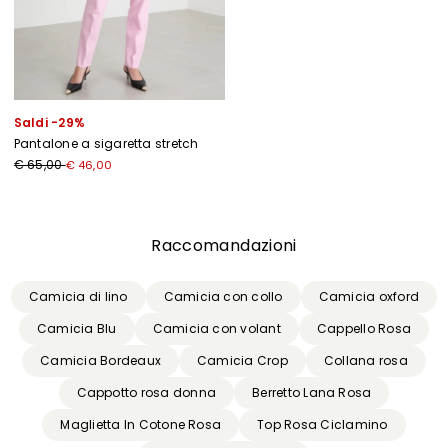
Saldi -29%
Pantalone a sigaretta stretch
€ 65,00
€ 46,00
Precedente
Successivo
Raccomandazioni
Camicia di lino
Camicia con collo
Camicia oxford
Camicia Blu
Camicia con volant
Cappello Rosa
Camicia Bordeaux
Camicia Crop
Collana rosa
Cappotto rosa donna
Berretto Lana Rosa
Maglietta In Cotone Rosa
Top Rosa Ciclamino