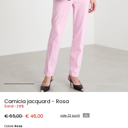
Camicia jacquard - Rosa
Saldi -29%
Prezzo
Nuovo
€ 65,00
€ 46,00
vale 23 punti
originale
prezzo
€
€
65,00
46,00
Colore:
Rosa