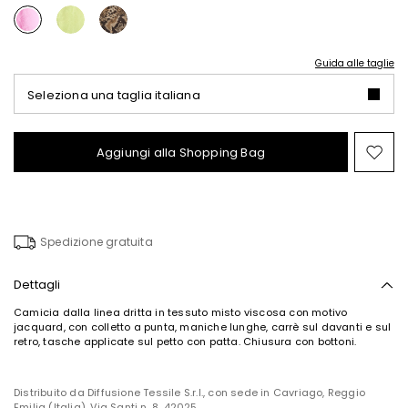
Guida alle taglie
Seleziona una taglia italiana
Aggiungi alla Shopping Bag
Spo
nel
wish
Spedizione gratuita
Dettagli
Camicia dalla linea dritta in tessuto misto viscosa con motivo
jacquard, con colletto a punta, maniche lunghe, carrè sul davanti e sul
retro, tasche applicate sul petto con patta. Chiusura con bottoni.
Distribuito da Diffusione Tessile S.r.l., con sede in Cavriago, Reggio
Emilia (Italia), Via Santi n. 8, 42025