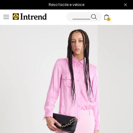
Spedizione gratuita
Reso facile e veloce
0