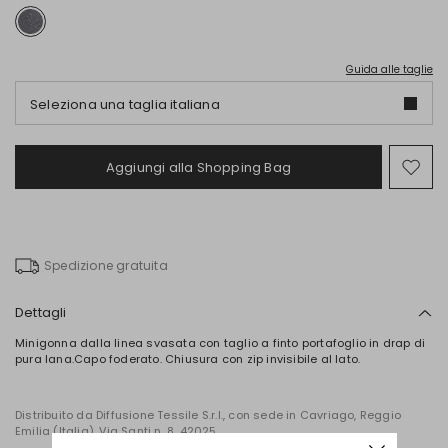
Guida alle taglie
Seleziona una taglia italiana
Aggiungi alla Shopping Bag
Spo
nel
wish
Spedizione gratuita
Dettagli
Minigonna dalla linea svasata con taglio a finto portafoglio in drap di
pura lana.Capo foderato. Chiusura con zip invisibile al lato.
Distribuito da Diffusione Tessile S.r.l., con sede in Cavriago, Reggio
Emilia (Italia), Via Santi n. 8, 42025