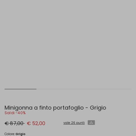
Minigonna a finto portafoglio - Grigio
Saldi -40%
Prezzo
Nuovo
€ 87,00
€ 52,00
vale 26 punti
originale
prezzo
€
€
87,00
52,00
Colore:
Grigio