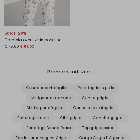
Saldi -29%
Camicia oversize in popeline
€ 75,00
€ 53,00
Precedente
Successivo
Raccomandazioni
Gonna a portafoglio
Portafoglio in pelle
Minigonna marrone
Gonna grigia
Abiti a portafoglio
Gonne a portafoglio
Portafoglio nero
Gilet grigio
Canotta grigia
Portafogli Donna Rosa
Top grigio perla
Top In Lana Vergine Grigia
Cargo Grigio E Argento