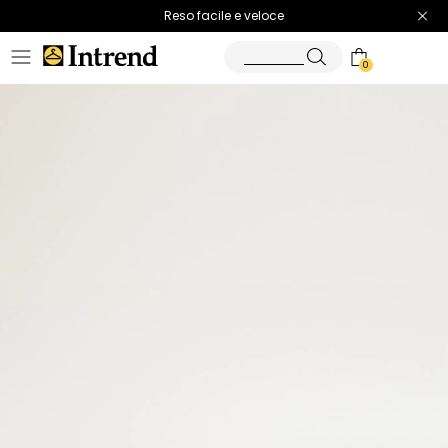
Spedizione gratuita
Reso facile e veloce
0