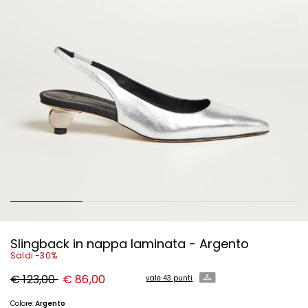
Slingback in nappa laminata - Argento
Saldi -30%
Prezzo
Nuovo
€ 123,00
€ 86,00
vale 43 punti
originale
prezzo
€
€
123,00
86,00
Colore:
Argento