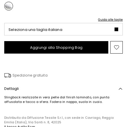
Guida alle taglie
Seleziona una taglia italiana
Aggiungi alla Shopping Bag
Spo
nel
wish
Spedizione gratuita
Dettagli
Slingback realizzate in vera pelle dal finish laminato, con punta
affusolata e tacco a sfera. Fodera in nappa, suola in cuoio.
Distribuito da Diffusione Tessile S.r.l., con sede in Cavriago, Reggio
Emilia (Italia), Via Santi n. 8, 42025
Il tacco è alto 5cm.