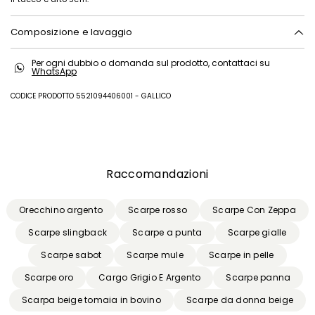
Composizione e lavaggio
Tomaia in agnello; fodera in agnello; suola in cuoio.
Per ogni dubbio o domanda sul prodotto, contattaci su
WhatsApp
CODICE PRODOTTO 5521094406001 - GALLICO
Precedente
Successivo
Raccomandazioni
Orecchino argento
Scarpe rosso
Scarpe Con Zeppa
Scarpe slingback
Scarpe a punta
Scarpe gialle
Scarpe sabot
Scarpe mule
Scarpe in pelle
Scarpe oro
Cargo Grigio E Argento
Scarpe panna
Scarpa beige tomaia in bovino
Scarpe da donna beige