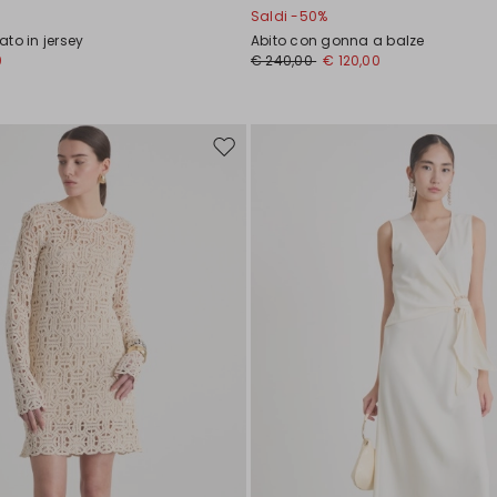
Saldi -50%
to in jersey
Abito con gonna a balze
0
€ 240,00
€ 120,00
Sposta
nella
wishlist