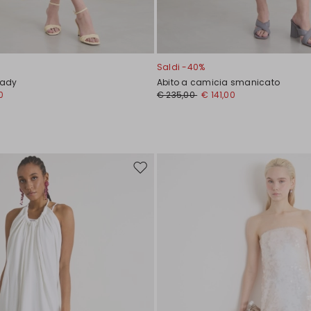
Saldi -40%
 cady
Abito a camicia smanicato
0
€ 235,00
€ 141,00
Sposta
nella
wishlist