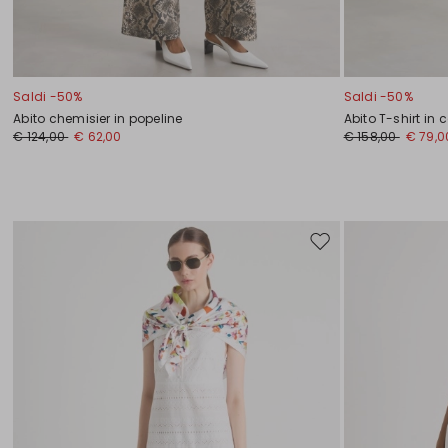
Saldi -50%
Saldi -50%
Abito chemisier in popeline
Abito T-shirt in
€ 124,00
€ 62,00
€ 158,00
€ 79,0
Sposta
nella
wishlist