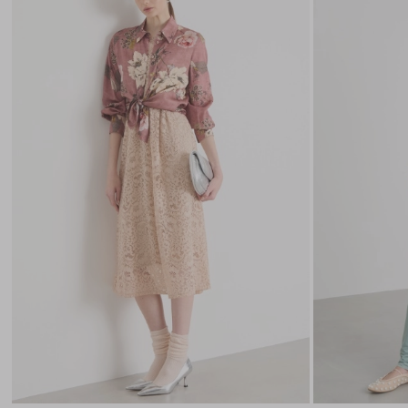
nella
wishlist