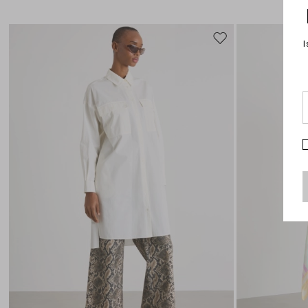
I
Sposta
nella
wishlist