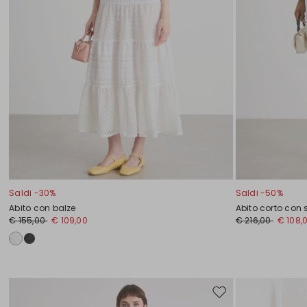
Saldi -30%
Saldi -50%
Abito con balze
Abito corto con 
€ 155,00
€ 109,00
€ 216,00
€ 108,
Sposta