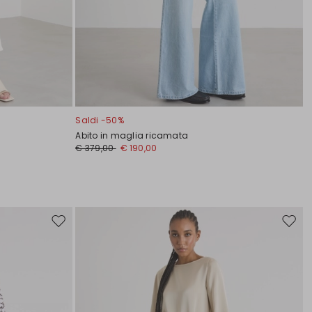
Saldi -50%
Abito in maglia ricamata
€ 379,00
€ 190,00
Sposta
Spost
nella
nella
wishlist
wishli