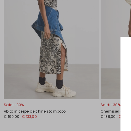
Saldi -30%
Saldi -30%
Abito in crepe de chine stampato
Chemisier con 
€ 190,00
€ 133,00
€ 139,00
€ 97,0