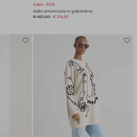
Saldi -50%
Abito smanicato in gabardina
€ 427,00
€ 214,00
Sposta
Spost
nella
nella
wishlist
wishli