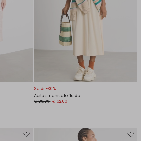
Saldi -30%
Abito smanicato fluido
€ 88,00
€ 62,00
Sposta
Spost