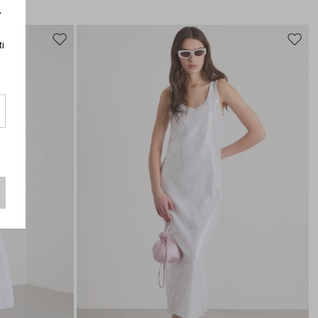
r
ti
Sposta
Spost
nella
nella
wishlist
wishli