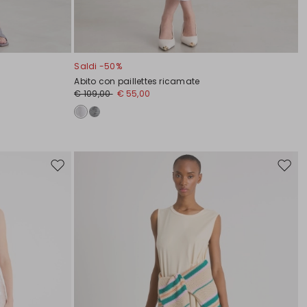
Saldi -50%
Abito con paillettes ricamate
€ 109,00
€ 55,00
Sposta
Spost
nella
nella
wishlist
wishli