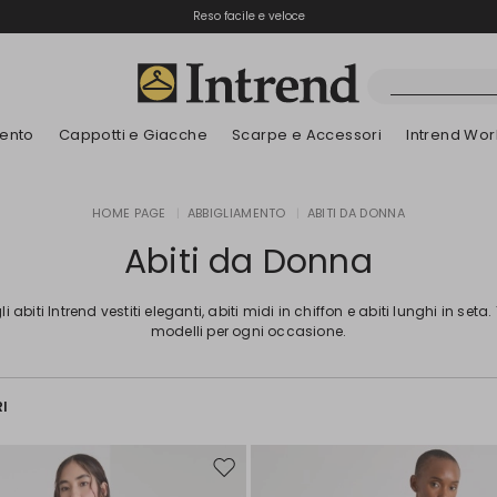
Spedizione gratuita
Reso facile e veloce
ento
Cappotti e Giacche
Scarpe e Accessori
Intrend Wor
Stivali
HOME PAGE
|
ABBIGLIAMENTO
|
ABITI DA DONNA
Nuovi Arrivi
Nuovi Arrivi
Dettagli traforati
Nuovi Arrivi
Nuovi Arrivi
Scopri i nostri B
App
Nuovi Arrivi
Stivaletti
Abiti da Donna
Special Price
Bambini
li abiti Intrend vestiti eleganti, abiti midi in chiffon e abiti lunghi in seta.
modelli per ogni occasione.
RI
Sposta