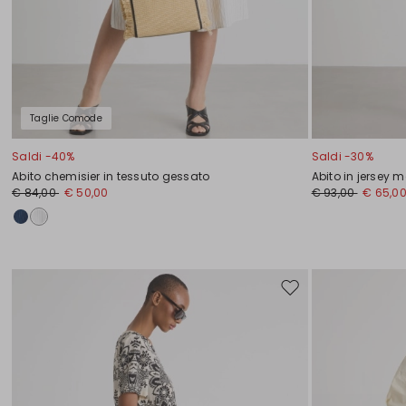
Taglie Comode
Saldi -40%
Saldi -30%
Abito chemisier in tessuto gessato
Abito in jersey
€ 84,00
€ 50,00
€ 93,00
€ 65,0
Sposta
nella
wishlist