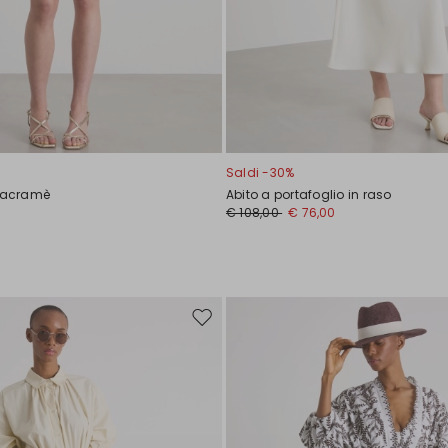
Saldi -30%
 macramè
Abito a portafoglio in raso
0
€ 108,00
€ 76,00
Sposta
nella
wishlist