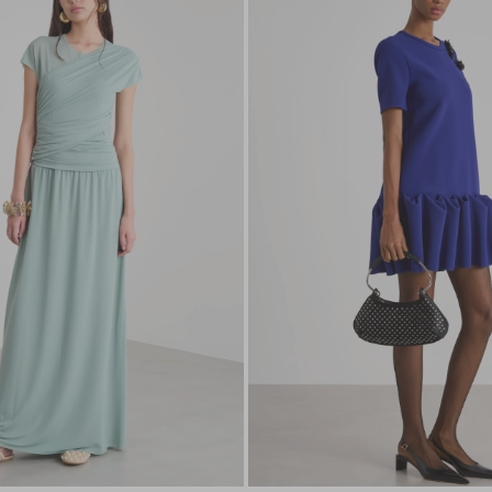
nella
wishlist