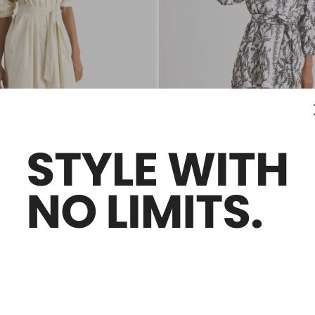
Saldi -40%
maniche a palloncino
Kimono in popeline ricamato
0
€ 108,00
€ 65,00