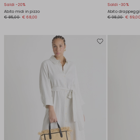
Saldi -20%
Saldi -30%
Abito midi in pizzo
Abito drappeggia
€ 85,00
€ 68,00
€ 98,00
€ 69,0
Sposta
nella
wishlist