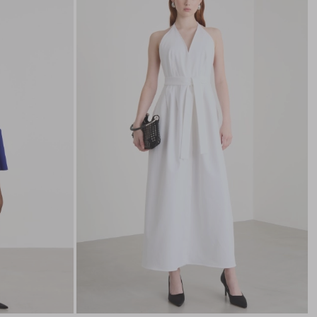
nella
nella
wishlist
wishli