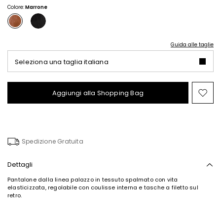
58,00
25,00
Colore:
Marrone
Guida alle taglie
Seleziona una taglia italiana
Aggiungi alla Shopping Bag
Spo
nel
wish
Spedizione Gratuita
Dettagli
Pantalone dalla linea palazzo in tessuto spalmato con vita
elasticizzata, regolabile con coulisse interna e tasche a filetto sul
retro.