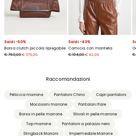
Saldi -50%
Saldi -40%
S
Borsa clutch piccola ripiegabile
Camicia con mantella
O
€ 750,00
€ 104,00
€
€ 375,00
€ 62,00
Precedente
Successivo
Raccomandazioni
Pelliccia marrone
Pantaloni Chino
Capri pantaloni
Mocassini marrone
Pantaloni flare
Borsa in pelle marrone
Stivali in pelle marrone
Top marrone
Pantaloni a palazzo nero
Slingback Marroni
Impermeabile Marrone