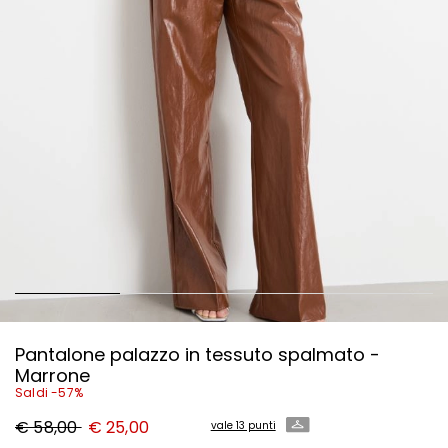
Pantalone palazzo in tessuto spalmato -
Marrone
Saldi -57%
Prezzo
Nuovo
€ 58,00
€ 25,00
vale 13 punti
originale
prezzo
€
€