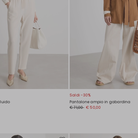
Saldi -30%
luido
Pantalone ampio in gabardina
€ 71,00
€ 50,00