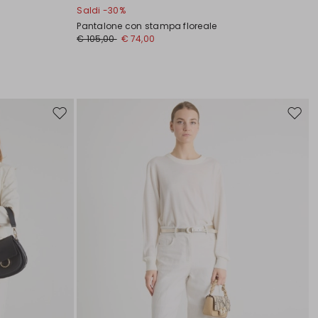
Saldi -30%
Pantalone con stampa floreale
€ 105,00
€ 74,00
Sposta
Spost
nella
nella
wishlist
wishli