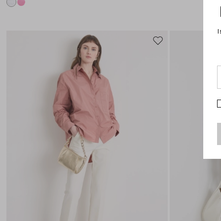
I
Sposta
nella
wishlist