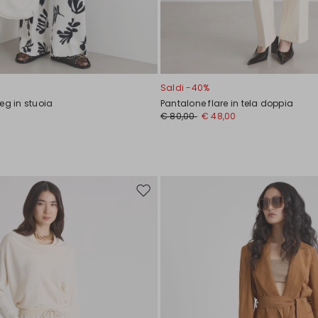
Saldi -40%
eg in stuoia
Pantalone flare in tela doppia
€ 80,00
€ 48,00
Sposta
nella
wishlist