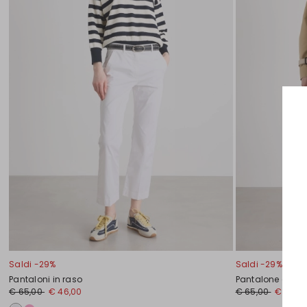
Saldi -29%
Saldi -29%
Pantaloni in raso
Pantalone a sig
€ 65,00
€ 46,00
€ 65,00
€ 46,0