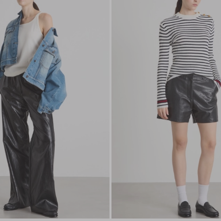
nella
wishlist