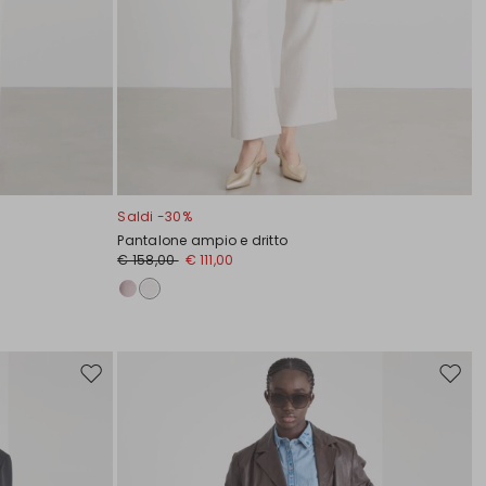
Saldi -30%
Pantalone ampio e dritto
€ 158,00
€ 111,00
Sposta
Spost
nella
nella
wishlist
wishli