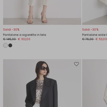
Saldi -30%
Saldi -30%
Pantalone a sigaretta in tela
Pantalone wide l
€ 145,00
€ 102,00
€ 76,00
€ 53,00
Sposta
nella
wishlist