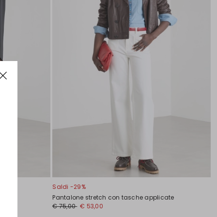
Saldi -29%
e
Pantalone stretch con tasche applicate
€ 75,00
€ 53,00