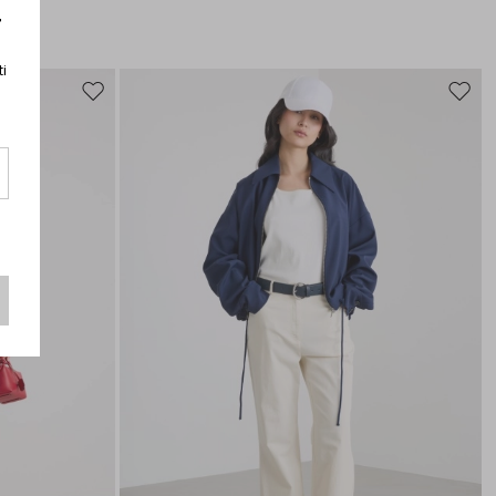
r
ti
Sposta
Spost
nella
nella
wishlist
wishli