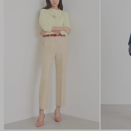
nella
wishlist