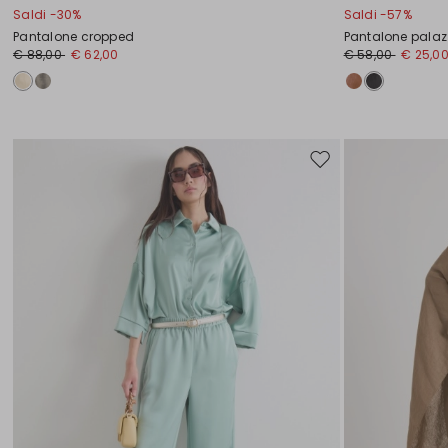
Saldi -30%
Saldi -57%
Pantalone cropped
Pantalone palaz
€ 88,00
€ 62,00
€ 58,00
€ 25,0
Sposta
nella
wishlist