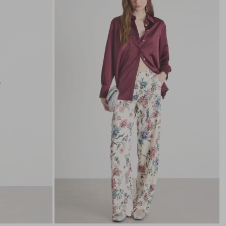
nella
nella
wishlist
wishli