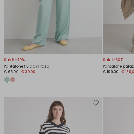
Saldi -40%
Saldi -30%
Pantalone fluido in raso
Pantalone palazz
€ 65,00
€ 39,00
€ 199,00
€ 139,
Sposta
nella
wishlist