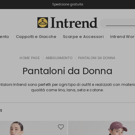
Spedizione gratuita
Reso facile e veloce
ento
Cappotti e Giacche
Scarpe e Accessori
Intrend Wor
Stivali
HOME PAGE
|
ABBIGLIAMENTO
|
PANTALONI DA DONNA
Nuovi Arrivi
Nuovi Arrivi
Dettagli traforati
Nuovi Arrivi
Nuovi Arrivi
Scopri i nostri B
App
Nuovi Arrivi
Stivaletti
Pantaloni da Donna
Special Price
Bambini
ntaloni Intrend sono perfetti per ogni tipo di outfit e realizzati con materia
qualità come lino, lana, seta e cotone.
RI
Sposta