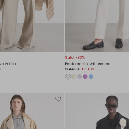
Saldi -30%
o in tela
Pantalone in twill tecnico
00
€ 44,00
€ 31,00
Sposta
nella
wishlist