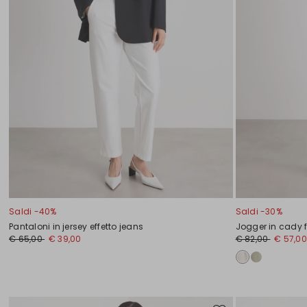
Saldi -40%
Saldi -30%
Pantaloni in jersey effetto jeans
Jogger in cady f
€ 65,00
€ 39,00
€ 82,00
€ 57,00