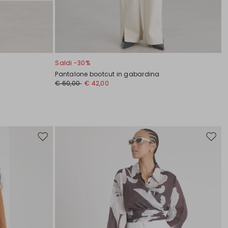
Saldi -30%
Pantalone bootcut in gabardina
€ 60,00
€ 42,00
Sposta
Spost
nella
nella
wishlist
wishli