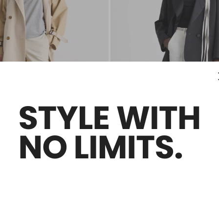
Saldi -30%
aretta con spacchi
Pantalone con applicazione floreal
0
€ 88,00
€ 62,00