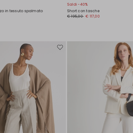
Saldi -40%
zo in tessuto spalmato
Short con tasche
0
€ 195,00
€ 117,00
Sposta
nella
wishlist