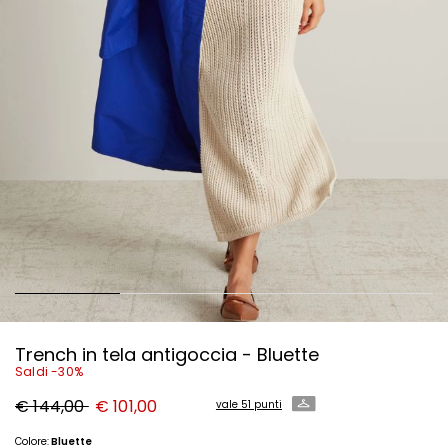
Trench in tela antigoccia - Bluette
Saldi -30%
Prezzo
Nuovo
€ 144,00
€ 101,00
vale 51 punti
originale
prezzo
€
€
144,00
101,00
Colore:
Bluette