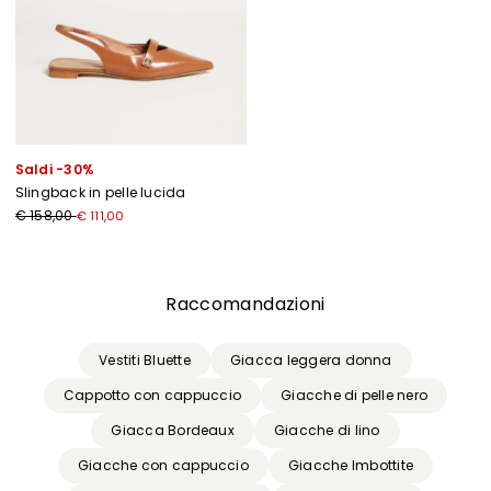
Saldi -30%
Slingback in pelle lucida
€ 158,00
€ 111,00
Precedente
Successivo
Raccomandazioni
Vestiti Bluette
Giacca leggera donna
Cappotto con cappuccio
Giacche di pelle nero
Giacca Bordeaux
Giacche di lino
Giacche con cappuccio
Giacche Imbottite