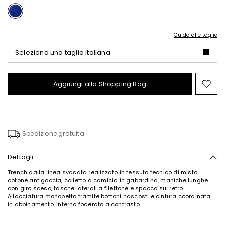
Guida alle taglie
Seleziona una taglia italiana
Aggiungi alla Shopping Bag
Spo
nel
wish
Spedizione gratuita
Dettagli
Trench dalla linea svasata realizzato in tessuto tecnico di misto
cotone antigoccia, colletto a camicia in gabardina, maniche lunghe
con giro sceso, tasche laterali a filettone e spacco sul retro.
Allacciatura monopetto tramite bottoni nascosti e cintura coordinata
in abbinamento, interno foderato a contrasto.