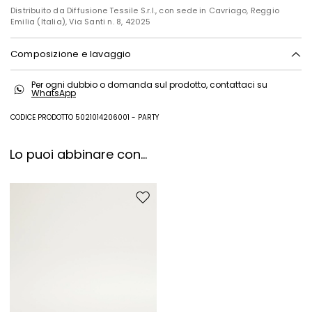
Distribuito da Diffusione Tessile S.r.l., con sede in Cavriago, Reggio
Emilia (Italia), Via Santi n. 8, 42025
Composizione e lavaggio
Lavare a mano acqua fredda max 40°; non candeggiare; non
Per ogni dubbio o domanda sul prodotto, contattaci su
asciugare in tamburo; asciugare appeso in ombra; ferro tiepido max
WhatsApp
120 gradi c; lavare a secco delicato con idrocarburi; non lavare ad
umido professionale.; non stirare le applicazioni.
CODICE PRODOTTO 5021014206001 - PARTY
Tessuto 75% poliammide, 25% cotone; fodera 71% cotone, 29%
poliammide.
Lo puoi abbinare con...
Sposta nella wishlist