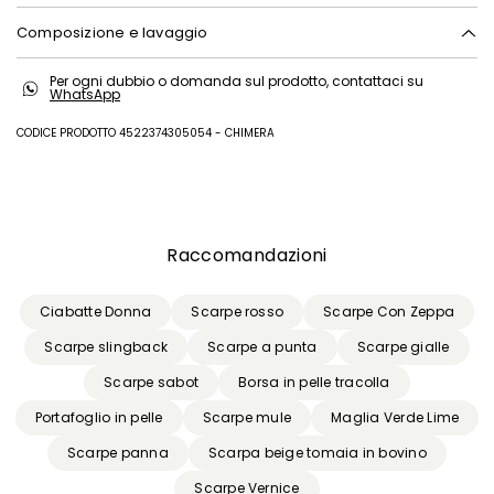
Composizione e lavaggio
Non lavare in acqua; non candeggiare; non asciugare in tamburo; non
Per ogni dubbio o domanda sul prodotto, contattaci su
stirare; non lavare a secco; non lavare ad umido professionale.
WhatsApp
Tomaia in bovino; fodera-sottopiede in capra; suola in cuoio.
CODICE PRODOTTO 4522374305054 - CHIMERA
Precedente
Successivo
Raccomandazioni
Ciabatte Donna
Scarpe rosso
Scarpe Con Zeppa
Scarpe slingback
Scarpe a punta
Scarpe gialle
Scarpe sabot
Borsa in pelle tracolla
Portafoglio in pelle
Scarpe mule
Maglia Verde Lime
Scarpe panna
Scarpa beige tomaia in bovino
Scarpe Vernice