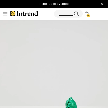
Spedizione gratuita
Reso facile e veloce
0