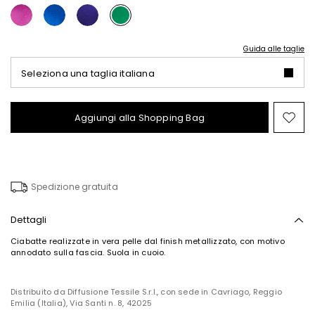
Guida alle taglie
Seleziona una taglia italiana
Aggiungi alla Shopping Bag
Spo
nel
wish
Spedizione gratuita
Dettagli
Ciabatte realizzate in vera pelle dal finish metallizzato, con motivo
annodato sulla fascia. Suola in cuoio.
Distribuito da Diffusione Tessile S.r.l., con sede in Cavriago, Reggio
Emilia (Italia), Via Santi n. 8, 42025