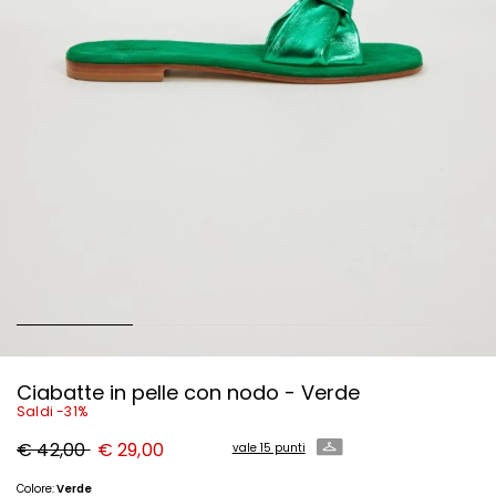
Ciabatte in pelle con nodo - Verde
Saldi -31%
Prezzo
Nuovo
€ 42,00
€ 29,00
vale 15 punti
originale
prezzo
€
€
42,00
29,00
Colore:
Verde