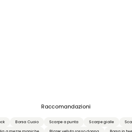
Inserisci il tuo indirizzo email*
Ho letto la
Privacy Policy
*
Iscriviti
Raccomandazioni
ack
Borsa Cuoio
Scarpe a punta
Scarpe gialle
Sca
lia a mezze maniche
Blazer velluto rosso donna
Borsa in tw