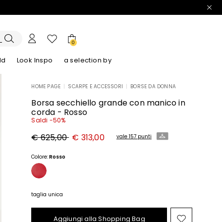
0
ld
Look Inspo
a selection by
HOME PAGE
|
SCARPE E ACCESSORI
|
BORSE DA DONNA
lazer
Scopri i nostri Abiti
Scopri i nostri Sandali
Borsa secchiello grande con manico in
corda - Rosso
Saldi -50%
Prezzo
Nuovo
€ 625,00
€ 313,00
vale 157 punti
originale
prezzo
€
€
625,00
313,00
Colore:
Rosso
taglia unica
Aggiungi alla Shopping Bag