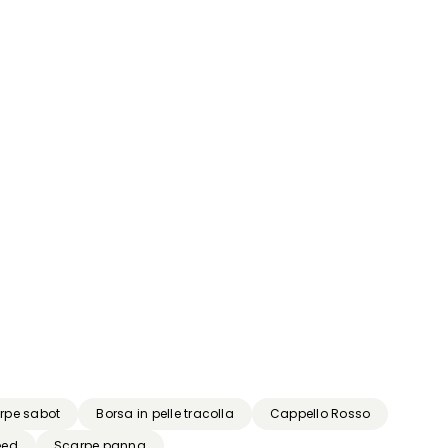
rpe sabot
Borsa in pelle tracolla
Cappello Rosso
eed
Scarpe panna