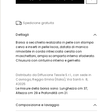
Sposta
nella
wishlist
Spedizione gratuita
Dettagli
Borsa a secchiello realizzata in pelle con stampa
cervo e inserti in pelle liscia, dotata di manico
rimovibile in corda intrecciata cerata con
moschettoni, ampio scomparto interno sfoderato.
Chiusura con cinturino interno e gemello.
Distribuito da Diffusione Tessile S.r.l., con sede in
Cavriago, Reggio Emilia (Italia), Via Santi n. 8,
42025
Le misure della borsa sono: Lunghezza cm 37,
Altezza cm 29 e Profondità cm 21.
Composizione e lavaggio