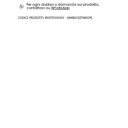
Vitello.
Per ogni dubbio o domanda sul prodotto,
contattaci su
WhatsApp
CODICE PRODOTTO 4511175106014 - MMBUCKETMROPE
r
ti