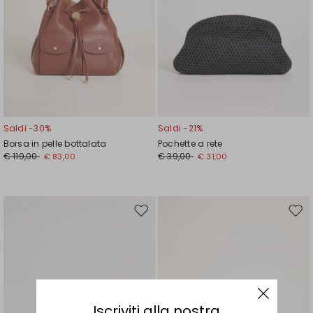
Saldi -30%
Saldi -21%
Borsa in pelle bottalata
Pochette a rete
€ 119,00
€ 39,00
€ 83,00
€ 31,00
Sposta
Spos
nella
nell
wishlist
wishl
Iscriviti alla nostra