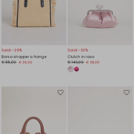
Saldi -29%
Saldi -30%
Borsa shopper a frange
Clutch in raso
€ 55,00
€ 140,00
€ 39,00
€ 98,00
Sposta
Spos
nella
nell
wishlist
wishl