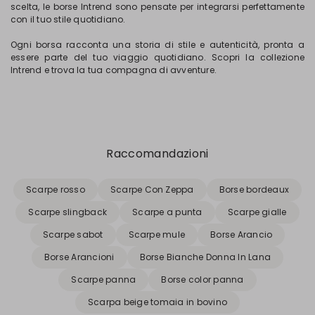
scelta, le borse Intrend sono pensate per integrarsi perfettamente
con il tuo stile quotidiano.
Ogni borsa racconta una storia di stile e autenticità, pronta a
essere parte del tuo viaggio quotidiano. Scopri la collezione
Intrend e trova la tua compagna di avventure.
Raccomandazioni
Scarpe rosso
Scarpe Con Zeppa
Borse bordeaux
Scarpe slingback
Scarpe a punta
Scarpe gialle
Scarpe sabot
Scarpe mule
Borse Arancio
Borse Arancioni
Borse Bianche Donna In Lana
Scarpe panna
Borse color panna
Scarpa beige tomaia in bovino