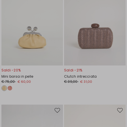
Saldi -20%
Saldi -21%
Mini borsa in pelle
Clutch intrecciata
€ 75,00
€ 39,00
€ 60,00
€ 31,00
Sposta
Spos
nella
nell
wishlist
wishl