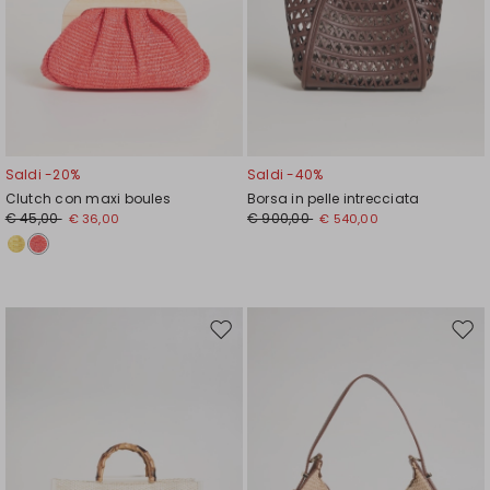
Saldi -20%
Saldi -40%
Clutch con maxi boules
Borsa in pelle intrecciata
€ 45,00
€ 900,00
€ 36,00
€ 540,00
Sposta
Spos
nella
nell
wishlist
wishl