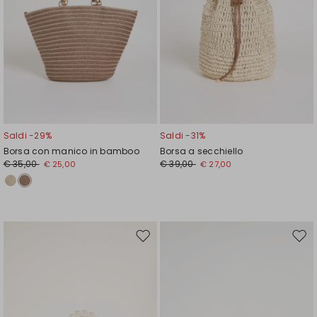
Saldi -29%
Saldi -31%
Borsa con manico in bamboo
Borsa a secchiello
€ 35,00
€ 39,00
€ 25,00
€ 27,00
Sposta
Spos
nella
nell
wishlist
wishl