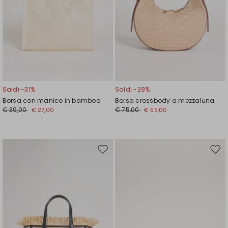
Saldi -31%
Saldi -29%
Borsa con manico in bamboo
Borsa crossbody a mezzaluna
€ 39,00
€ 75,00
€ 27,00
€ 53,00
Sposta
Spos
nella
nell
wishlist
wishl