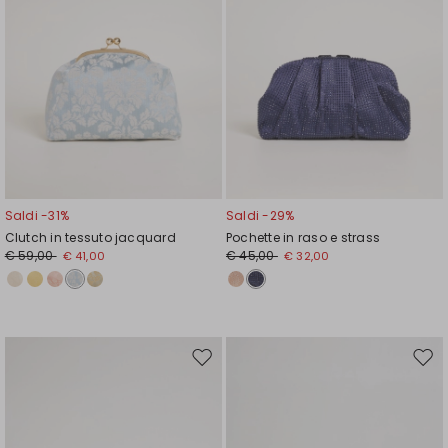
Saldi -31%
Saldi -29%
Clutch in tessuto jacquard
Pochette in raso e strass
€ 59,00
€ 45,00
€ 41,00
€ 32,00
Sposta
Spos
nella
nell
wishlist
wishl