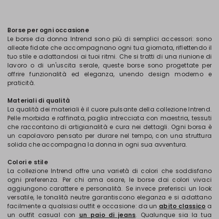
Borse per ogni occasione
Le borse da donna Intrend sono più di semplici accessori: sono
alleate fidate che accompagnano ogni tua giornata, riflettendo il
tuo stile e adattandosi ai tuoi ritmi. Che si tratti di una riunione di
lavoro o di un'uscita serale, queste borse sono progettate per
offrire funzionalità ed eleganza, unendo design moderno e
praticità.
Materiali di qualità
La qualità dei materiali è il cuore pulsante della collezione Intrend.
Pelle morbida e raffinata, paglia intrecciata con maestria, tessuti
che raccontano di artigianalità e cura nei dettagli. Ogni borsa è
un capolavoro pensato per durare nel tempo, con una struttura
solida che accompagna la donna in ogni sua avventura.
Colori e stile
La collezione Intrend offre una varietà di colori che soddisfano
ogni preferenza. Per chi ama osare, le borse dai colori vivaci
aggiungono carattere e personalità. Se invece preferisci un look
versatile, le tonalità neutre garantiscono eleganza e si adattano
facilmente a qualsiasi outfit e occasione: da un
abito classico
a
un outfit casual con
un paio di jeans
. Qualunque sia la tua