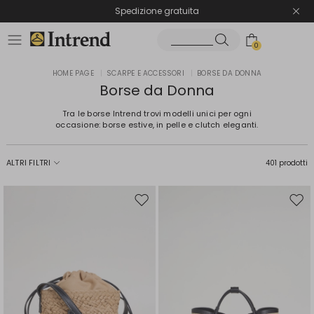
Spedizione gratuita
Reso facile e veloce
0
HOME PAGE
|
SCARPE E ACCESSORI
|
BORSE DA DONNA
Borse da Donna
Tra le borse Intrend trovi modelli unici per ogni
occasione: borse estive, in pelle e clutch eleganti.
ALTRI FILTRI
401 prodotti
Sposta
Spos
nella
nell
wishlist
wishl