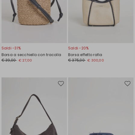
Saldi -31%
Saldi -20%
Borsa a secchiello con tracolla
Borsa effetto rafia
€ 39,00
€ 375,00
€ 27,00
€ 300,00
Sposta
Spos
nella
nell
wishlist
wishl