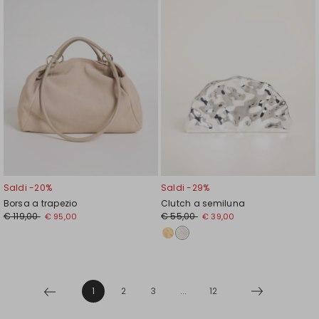
Saldi -20%
Saldi -29%
Borsa a trapezio
Clutch a semiluna
€ 119,00
€ 55,00
€ 95,00
€ 39,00
1
2
3
...
12