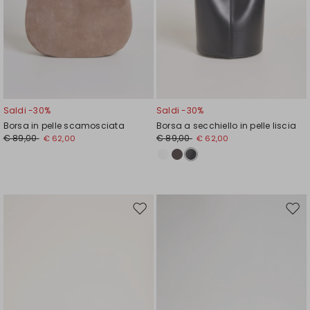
Saldi -30%
Saldi -30%
Borsa in pelle scamosciata
Borsa a secchiello in pelle liscia
€ 89,00
€ 89,00
€ 62,00
€ 62,00
Sposta
Spos
nella
nell
wishlist
wishl