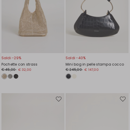
Saldi -29%
Saldi -40%
Pochette con strass
Mini bag in pelle stampa cocco
€ 45,00
€ 245,00
€ 32,00
€ 147,00
Sposta
Spos
nella
nell
wishlist
wishl