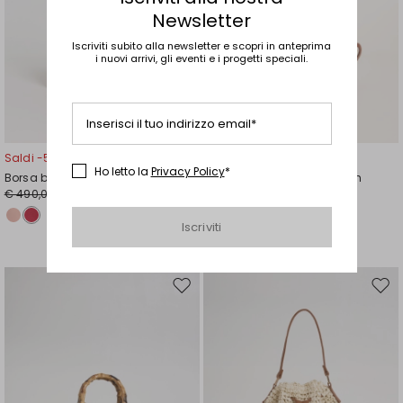
Newsletter
Iscriviti subito alla newsletter e scopri in anteprima
i nuovi arrivi, gli eventi e i progetti speciali.
Inserisci il tuo indirizzo email*
Saldi -50%
Saldi -29%
Ho letto la
Privacy Policy
*
Borsa bauletto in pelle
Borsa rettangolare in rattan
€ 490,00
€ 45,00
€ 245,00
€ 32,00
Iscriviti
Sposta
Spos
nella
nell
wishlist
wishl