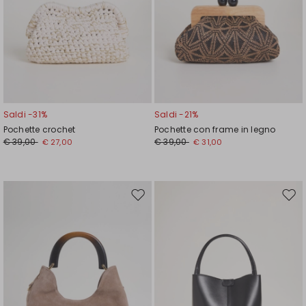
Saldi -31%
Saldi -21%
Pochette crochet
Pochette con frame in legno
€ 39,00
€ 39,00
€ 27,00
€ 31,00
Sposta
Spos
nella
nell
wishlist
wishl