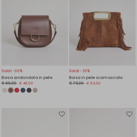
Saldi -30%
Saldi -20%
Borsa arrotondata in pelle
Borsa in pelle scamosciata
€ 69,00
€ 79,00
€ 48,00
€ 63,00
Sposta
Spos
nella
nell
wishlist
wishl