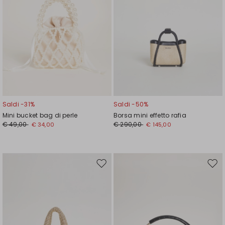
Saldi -31%
Saldi -50%
Mini bucket bag di perle
Borsa mini effetto rafia
€ 49,00
€ 290,00
€ 34,00
€ 145,00
Sposta
Spos
nella
nell
wishlist
wishl