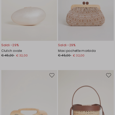
Saldi -29%
Saldi -29%
Clutch ovale
Maxi pochette morbida
€ 45,00
€ 45,00
€ 32,00
€ 32,00
Sposta
Spos
nella
nell
wishlist
wishl