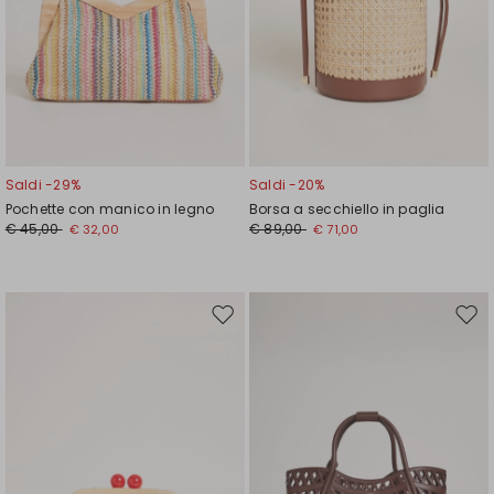
Saldi -29%
Saldi -20%
Pochette con manico in legno
Borsa a secchiello in paglia
€ 45,00
€ 89,00
€ 32,00
€ 71,00
Sposta
Spos
nella
nell
wishlist
wishl