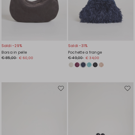
Saldi -29%
Saldi -31%
Borsa in pelle
Pochette a frange
€ 85,00
€ 49,00
€ 60,00
€ 34,00
Sposta
Spos
nella
nell
wishlist
wishl