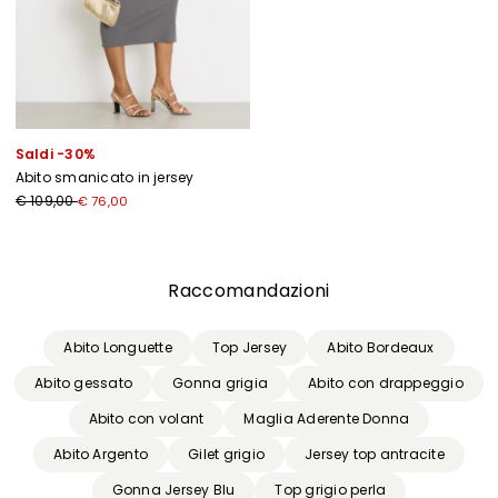
Saldi -30%
Abito smanicato in jersey
€ 109,00
€ 76,00
Precedente
Successivo
Raccomandazioni
Abito Longuette
Top Jersey
Abito Bordeaux
Abito gessato
Gonna grigia
Abito con drappeggio
Abito con volant
Maglia Aderente Donna
Abito Argento
Gilet grigio
Jersey top antracite
Gonna Jersey Blu
Top grigio perla