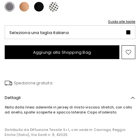
Guida alle taglie
Seleziona una taglia italiana
Aggiungi alla Shopping Bag
Spo
nel
wish
Spedizione gratuita
Dettagli
Abito dalla linea aderente in jersey di misto viscosa stretch, con collo
ad anello, spalle scoperte e spacco laterale. Capo sfoderato.
Distribuito da Diffusione Tessile S.r.l., con sede in Cavriago, Reggio
Emilia (Italia), Via Santi n. 8, 42025