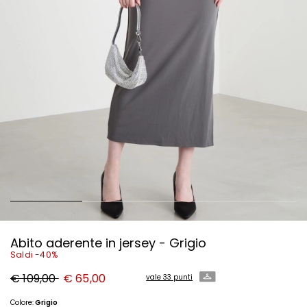
Abito aderente in jersey - Grigio
Saldi -40%
Prezzo
Nuovo
€ 109,00
€ 65,00
vale 33 punti
originale
prezzo
€
€
109,00
65,00
Colore:
Grigio