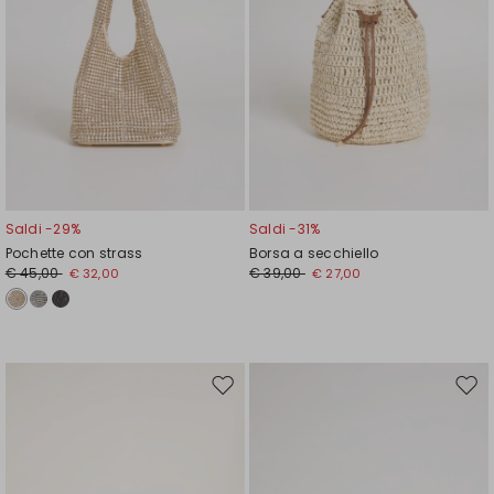
Saldi -29%
Saldi -31%
Pochette con strass
Borsa a secchiello
€ 45,00
€ 39,00
€ 32,00
€ 27,00
Sposta
Spos
nella
nell
wishlist
wishl