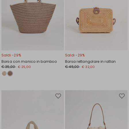
Saldi -29%
Saldi -29%
Borsa con manico in bamboo
Borsa rettangolare in rattan
€ 35,00
€ 45,00
€ 25,00
€ 32,00
Sposta
Spos
nella
nell
wishlist
wishl