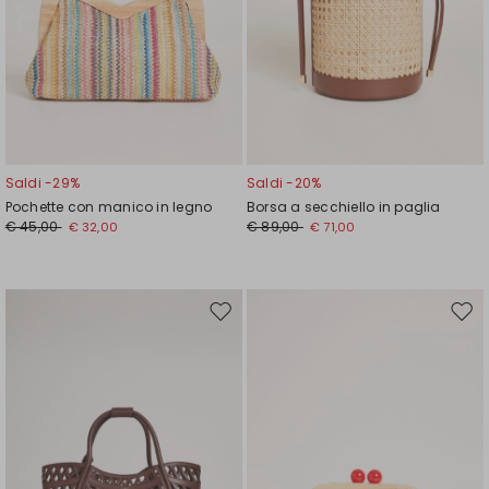
Saldi -29%
Saldi -20%
Pochette con manico in legno
Borsa a secchiello in paglia
€ 45,00
€ 89,00
€ 32,00
€ 71,00
Sposta
Spos
nella
nell
wishlist
wishl