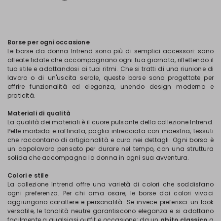
Borse per ogni occasione
Le borse da donna Intrend sono più di semplici accessori: sono
alleate fidate che accompagnano ogni tua giornata, riflettendo il
tuo stile e adattandosi ai tuoi ritmi. Che si tratti di una riunione di
lavoro o di un'uscita serale, queste borse sono progettate per
offrire funzionalità ed eleganza, unendo design moderno e
praticità.
Materiali di qualità
La qualità dei materiali è il cuore pulsante della collezione Intrend.
Pelle morbida e raffinata, paglia intrecciata con maestria, tessuti
che raccontano di artigianalità e cura nei dettagli. Ogni borsa è
un capolavoro pensato per durare nel tempo, con una struttura
solida che accompagna la donna in ogni sua avventura.
Colori e stile
La collezione Intrend offre una varietà di colori che soddisfano
ogni preferenza. Per chi ama osare, le borse dai colori vivaci
aggiungono carattere e personalità. Se invece preferisci un look
versatile, le tonalità neutre garantiscono eleganza e si adattano
facilmente a qualsiasi outfit e occasione: da un
abito classico
a