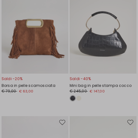
Saldi -20%
Saldi -40%
Borsa in pelle scamosciata
Mini bag in pelle stampa cocco
€ 79,00
€ 245,00
€ 63,00
€ 147,00
Sposta
Spos
nella
nell
wishlist
wishl