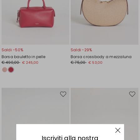
Saldi -50%
Saldi -29%
Borsa bauletto in pelle
Borsa crossbody a mezzaluna
€ 490,00
€ 75,00
€ 245,00
€ 53,00
Sposta
Spos
nella
nell
wishlist
wishl
Iscriviti alla nostra