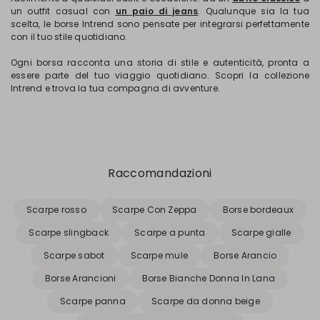
un outfit casual con
un paio di jeans
. Qualunque sia la tua
scelta, le borse Intrend sono pensate per integrarsi perfettamente
con il tuo stile quotidiano.
Ogni borsa racconta una storia di stile e autenticità, pronta a
essere parte del tuo viaggio quotidiano. Scopri la collezione
Intrend e trova la tua compagna di avventure.
Raccomandazioni
Scarpe rosso
Scarpe Con Zeppa
Borse bordeaux
Scarpe slingback
Scarpe a punta
Scarpe gialle
Scarpe sabot
Scarpe mule
Borse Arancio
Borse Arancioni
Borse Bianche Donna In Lana
Scarpe panna
Scarpe da donna beige