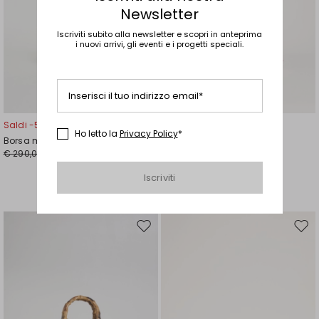
Newsletter
Iscriviti subito alla newsletter e scopri in anteprima
i nuovi arrivi, gli eventi e i progetti speciali.
Inserisci il tuo indirizzo email*
Saldi -50%
Saldi -30%
Ho letto la
Privacy Policy
*
Borsa mini effetto rafia
Clutch in raso
€ 290,00
€ 140,00
€ 145,00
€ 98,00
Iscriviti
Sposta
Spos
nella
nell
wishlist
wishl