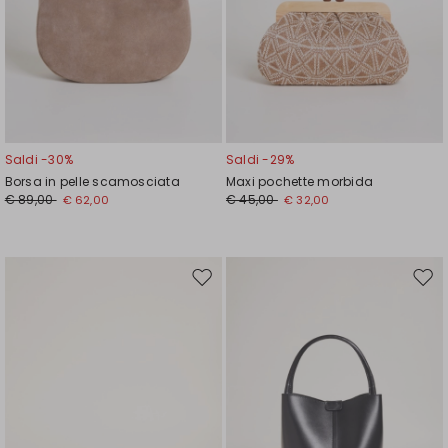
Saldi -30%
Saldi -29%
Borsa in pelle scamosciata
Maxi pochette morbida
€ 89,00
€ 45,00
€ 62,00
€ 32,00
Sposta
Spos
nella
nell
wishlist
wishl