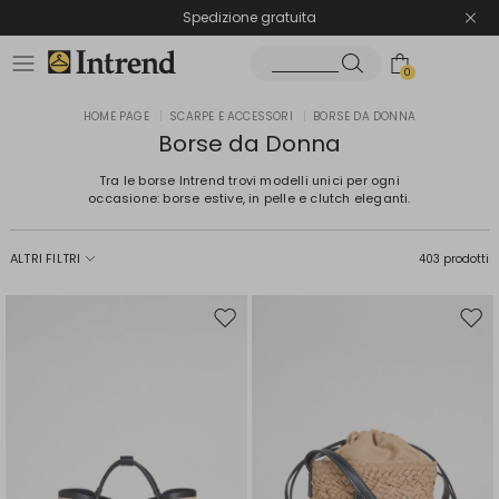
Spedizione gratuita
Reso facile e veloce
0
HOME PAGE
|
SCARPE E ACCESSORI
|
BORSE DA DONNA
Borse da Donna
Tra le borse Intrend trovi modelli unici per ogni
occasione: borse estive, in pelle e clutch eleganti.
ALTRI FILTRI
403 prodotti
Sposta
Spos
nella
nell
wishlist
wishl