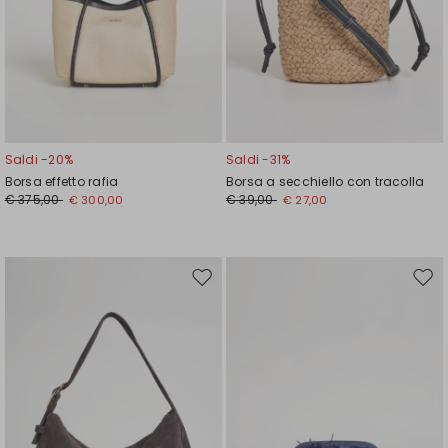
Saldi -20%
Saldi -31%
Borsa effetto rafia
Borsa a secchiello con tracolla
€ 375,00
€ 39,00
€ 300,00
€ 27,00
Sposta
Spos
nella
nell
wishlist
wishl