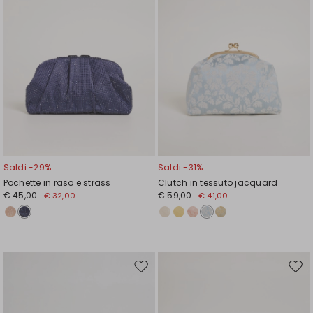
Saldi -29%
Saldi -31%
Pochette in raso e strass
Clutch in tessuto jacquard
€ 45,00
€ 59,00
€ 32,00
€ 41,00
Sposta
Spos
nella
nell
wishlist
wishl