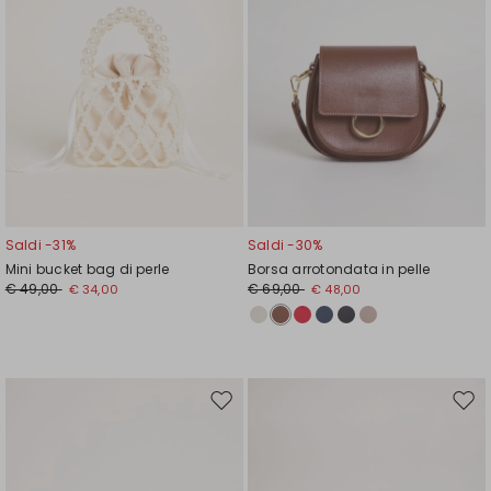
Saldi -31%
Saldi -30%
Mini bucket bag di perle
Borsa arrotondata in pelle
€ 49,00
€ 69,00
€ 34,00
€ 48,00
Sposta
Spos
nella
nell
wishlist
wishl