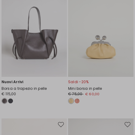
Nuovi Arrivi
Saldi -20%
Borsa a trapezio in pelle
Mini borsa in pelle
€ 115,00
€ 75,00
€ 60,00
Sposta
Spos
nella
nell