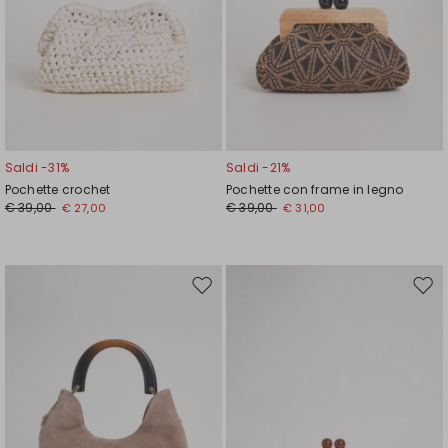
Saldi -31%
Saldi -21%
Pochette crochet
Pochette con frame in legno
€ 39,00
€ 39,00
€ 27,00
€ 31,00
Sposta
Spos
nella
nell
wishlist
wishl