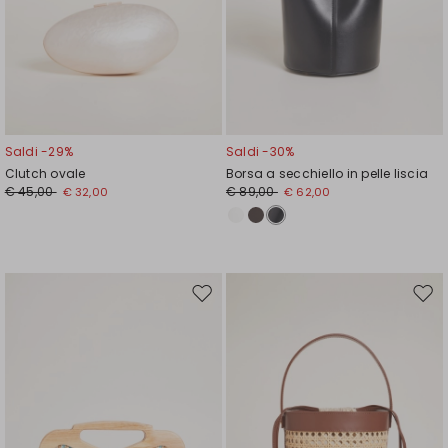
Saldi -29%
Saldi -30%
Clutch ovale
Borsa a secchiello in pelle liscia
€ 45,00
€ 89,00
€ 32,00
€ 62,00
Sposta
Spos
nella
nell
wishlist
wishl