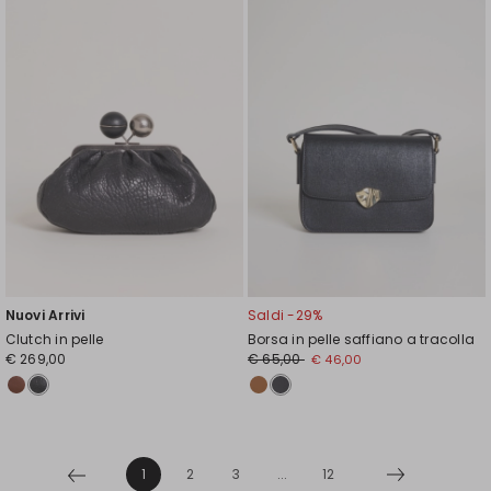
wishlist
wishl
Nuovi Arrivi
Saldi -29%
Clutch in pelle
Borsa in pelle saffiano a tracolla
€ 269,00
€ 65,00
€ 46,00
1
2
3
...
12