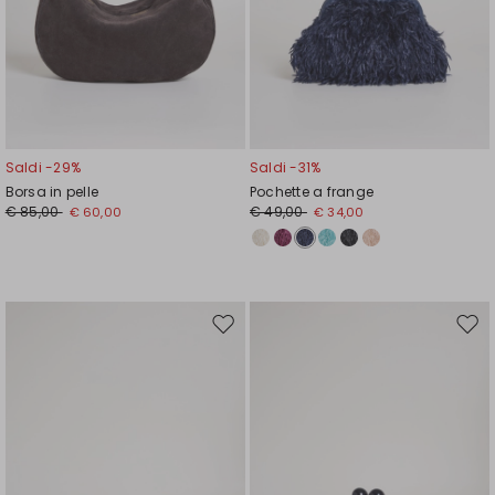
Saldi -29%
Saldi -31%
Borsa in pelle
Pochette a frange
€ 85,00
€ 49,00
€ 60,00
€ 34,00
Sposta
Spos
nella
nell
wishlist
wishl