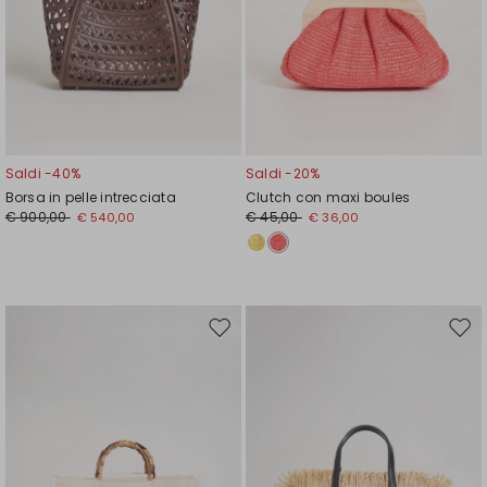
Saldi -40%
Saldi -20%
Borsa in pelle intrecciata
Clutch con maxi boules
€ 900,00
€ 45,00
€ 540,00
€ 36,00
Sposta
Spos
nella
nell
wishlist
wishl