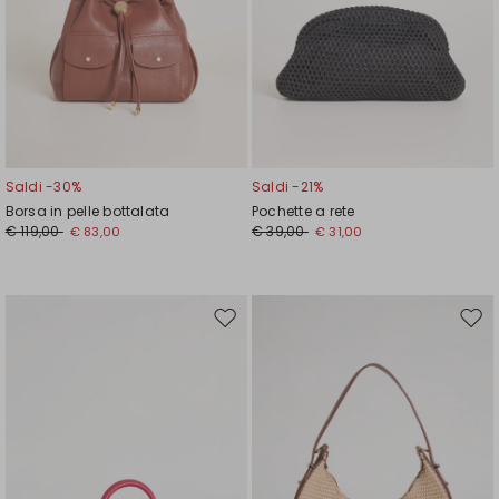
Saldi -30%
Saldi -21%
Borsa in pelle bottalata
Pochette a rete
€ 119,00
€ 39,00
€ 83,00
€ 31,00
Sposta
Spos
nella
nell
wishlist
wishl