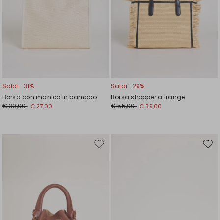
Saldi -31%
Saldi -29%
Borsa con manico in bamboo
Borsa shopper a frange
€ 39,00
€ 55,00
€ 27,00
€ 39,00
Sposta
Spos
nella
nell
wishlist
wishl