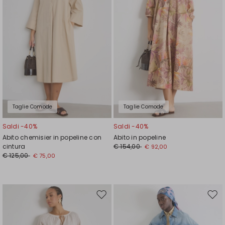
Taglie Comode
Taglie Comode
Saldi -40%
Saldi -40%
Abito chemisier in popeline con
Abito in popeline
cintura
€ 154,00
€ 92,00
€ 125,00
€ 75,00
Sposta
Spos
nella
nell
wishlist
wishl