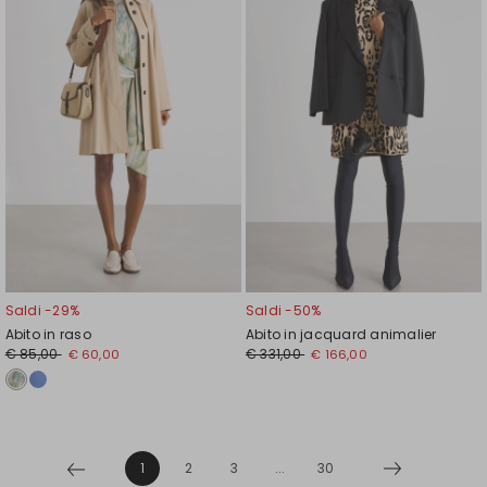
wishlist
wishl
Saldi -29%
Saldi -50%
Abito in raso
Abito in jacquard animalier
€ 85,00
€ 331,00
€ 60,00
€ 166,00
1
2
3
...
30