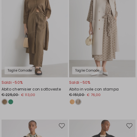
Taglie Comode
Taglie Comode
Saldi -50%
Saldi -50%
Abito chemisier con sottoveste
Abito in voile con stampa
€ 225,00
€ 151,00
€ 113,00
€ 76,00
Sposta
Spos
nella
nell