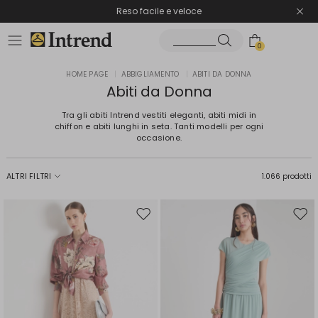
Spedizione gratuita
Reso facile e veloce
0
HOME PAGE
|
ABBIGLIAMENTO
|
ABITI DA DONNA
Abiti da Donna
Tra gli abiti Intrend vestiti eleganti, abiti midi in
chiffon e abiti lunghi in seta. Tanti modelli per ogni
occasione.
ALTRI FILTRI
1.066 prodotti
Sposta
Spos
nella
nell
wishlist
wishl