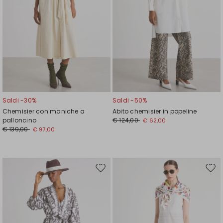
Saldi -30%
Saldi -50%
Chemisier con maniche a
Abito chemisier in popeline
palloncino
€ 124,00
€ 62,00
€ 139,00
€ 97,00
Sposta
Spos
nella
nell
wishlist
wishl