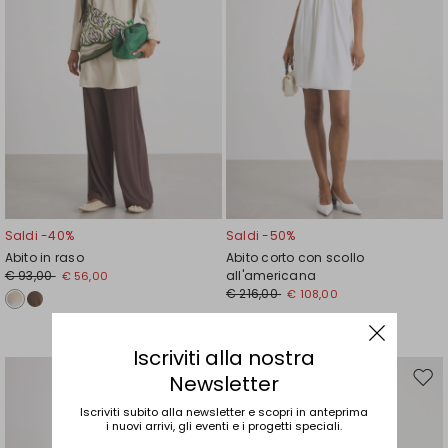
Saldi -40%
Saldi -50%
Abito in raso
Abito corto con scollo
€ 93,00
all'americana
€ 56,00
€ 216,00
€ 108,00
Iscriviti alla nostra
Newsletter
Sposta
Spos
nella
nell
Iscriviti subito alla newsletter e scopri in anteprima
wishlist
wishl
i nuovi arrivi, gli eventi e i progetti speciali.