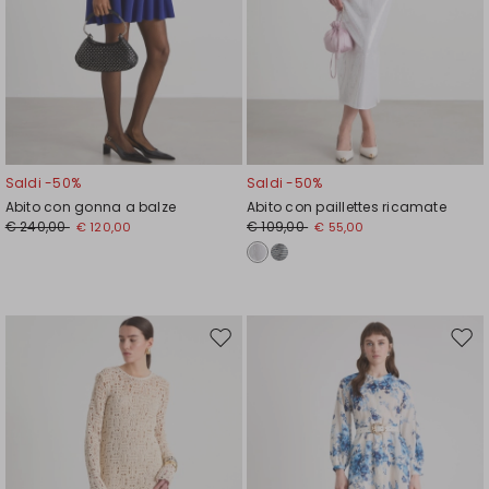
Saldi -50%
Saldi -50%
Abito con gonna a balze
Abito con paillettes ricamate
€ 240,00
€ 109,00
€ 120,00
€ 55,00
Sposta
Spos
nella
nell
wishlist
wishl