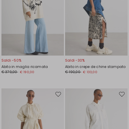
Saldi -50%
Saldi -30%
Abito in maglia ricamata
Abito in crepe de chine stampato
€ 379,00
€ 190,00
€ 190,00
€ 133,00
Sposta
Spos
nella
nell
wishlist
wishl