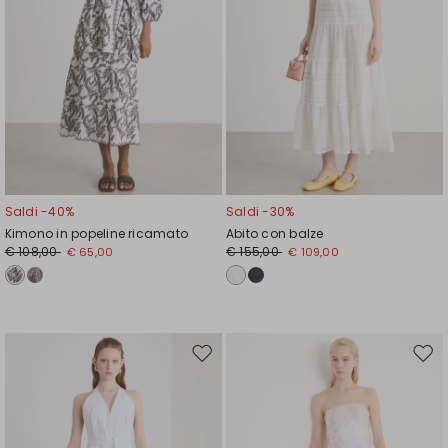
Saldi -40%
Saldi -30%
Kimono in popeline ricamato
Abito con balze
€ 108,00
€ 155,00
€ 65,00
€ 109,00
Sposta
Spos
nella
nell
wishlist
wishl