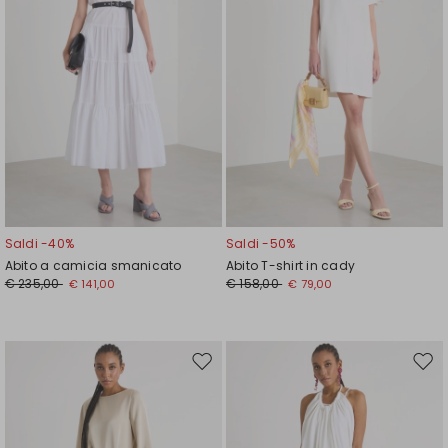
Saldi -40%
Saldi -50%
Abito a camicia smanicato
Abito T-shirt in cady
€ 235,00
€ 158,00
€ 141,00
€ 79,00
Sposta
Spos
nella
nell
wishlist
wishl