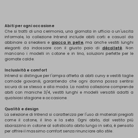
Abiti per ogni occasione
Che si tratti di una cerimonia, una giornata in ufficio o un'uscita
informale, la collezione Intrend include abiti corti e casual da
abbinare a sneakers e
giacca in pelle
, ma anche vestiti lunghi
eleganti da indossare con il giusto paio di
décolleté
. Non
mancano i modelli in cotone e in lino, soluzioni perfette per le
giornate calde.
Inclusività e comfort
Intrend si distingue per l'ampia offerta di abiti curvy e vestiti taglie
comode giovanili, garantendo che ogni donna possa sentirsi
sicura di se stessa e alla moda. La nostra collezione comprende
abiti con maniche 3/4, vestiti lunghi e modelli versatili adatti a
qualsiasi stagione e occasione.
Qualità e design
La selezione di Intrend si caratterizza per l'uso di materiali pregiati
come il cotone, il lino e la seta. Ogni abito, dal vestito più
sbarazzino in cotone al sofisticato abito lungo in seta, è pensato
per offrire il massimo comfort senza rinunciare allo stile.