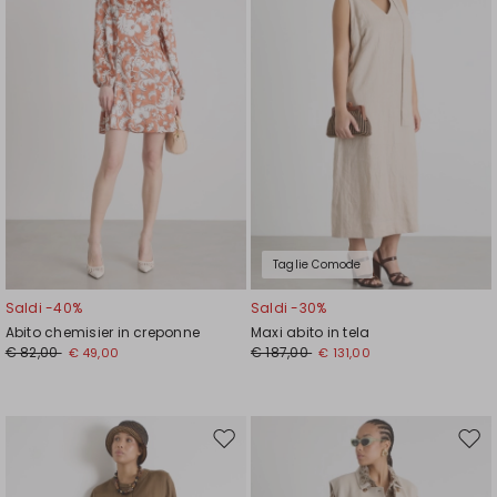
wishlist
wishl
Taglie Comode
Saldi -40%
Saldi -30%
Abito chemisier in creponne
Maxi abito in tela
€ 82,00
€ 187,00
€ 49,00
€ 131,00
Sposta
Spos
nella
nell
wishlist
wishl