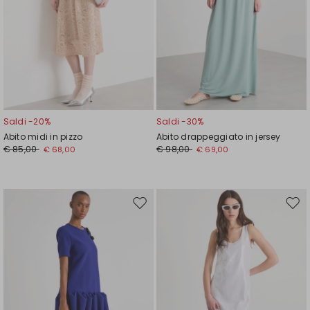
Saldi -20%
Saldi -30%
Abito midi in pizzo
Abito drappeggiato in jersey
€ 85,00
€ 98,00
€ 68,00
€ 69,00
Sposta
Spos
nella
nell
wishlist
wishl