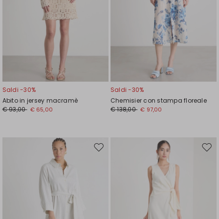
Saldi -30%
Saldi -30%
Abito in jersey macramè
Chemisier con stampa floreale
€ 93,00
€ 138,00
€ 65,00
€ 97,00
Sposta
Spos
nella
nell
wishlist
wishl