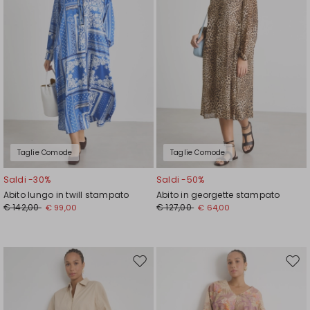
Taglie Comode
Taglie Comode
Saldi -30%
Saldi -50%
Abito lungo in twill stampato
Abito in georgette stampato
€ 142,00
€ 127,00
€ 99,00
€ 64,00
Sposta
Spos
nella
nell
wishlist
wishl