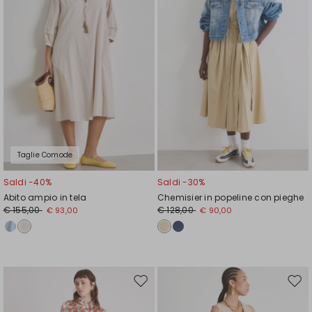
Taglie Comode
Saldi -40%
Saldi -30%
Abito ampio in tela
Chemisier in popeline con pieghe
€ 155,00
€ 128,00
€ 93,00
€ 90,00
Sposta
Spos
nella
nell