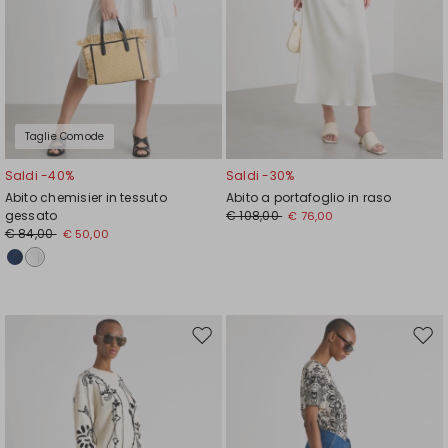
Taglie Comode
Saldi -40%
Saldi -30%
Abito chemisier in tessuto
Abito a portafoglio in raso
gessato
€ 108,00
€ 76,00
€ 84,00
€ 50,00
Sposta
Spos
nella
nell
wishlist
wishl