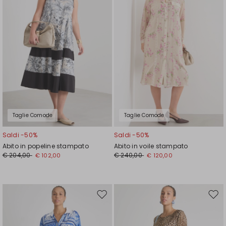
Taglie Comode
Taglie Comode
Saldi -50%
Saldi -50%
Abito in popeline stampato
Abito in voile stampato
€ 204,00
€ 240,00
€ 102,00
€ 120,00
Sposta
Spos
nella
nell
wishlist
wishl