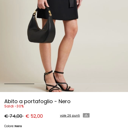
Abito a portafoglio - Nero
Saldi -30%
Prezzo
Nuovo
€ 74,00
€ 52,00
vale 26 punti
originale
prezzo
€
€
74,00
52,00
Colore:
Nero