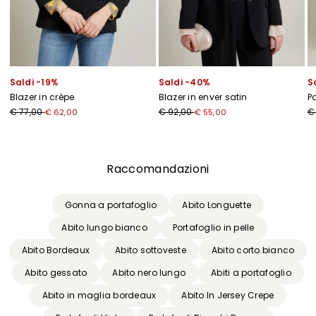
Saldi -19%
Saldi -40%
S
Blazer in crèpe
Blazer in enver satin
Pa
€ 77,00
€ 92,00
€
€ 62,00
€ 55,00
Precedente
Successivo
Raccomandazioni
Gonna a portafoglio
Abito Longuette
Abito lungo bianco
Portafoglio in pelle
Abito Bordeaux
Abito sottoveste
Abito corto bianco
Abito gessato
Abito nero lungo
Abiti a portafoglio
Abito in maglia bordeaux
Abito In Jersey Crepe