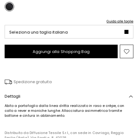
Guida alle taglie
Seleziona una taglia italiana
Aggiungi alla Shopping Bag
Spo
nel
wish
Spedizione gratuita
Dettagli
Abito a portafoglio dalla linea dritta realizzato in raso e crépe, con
collo a rever e maniche lunghe. Allacciatura asimmetrica tramite
bottone e cintura in abbinamento.
Distribuito da Diffusione Tessile S.r.l., con sede in Cavriago, Reggio
Emilia (Italia), Via Santi n. 8, 42025