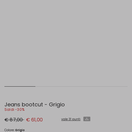
Jeans bootcut - Grigio
Saldi -30%
Prezzo
Nuovo
€ 87,00
€ 61,00
vale 31 punti
originale
prezzo
€
€
87,00
61,00
Colore:
Grigio