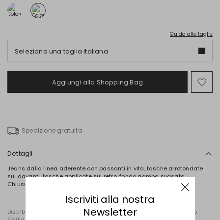
Guida alle taglie
Seleziona una taglia italiana
Aggiungi alla Shopping Bag
Spo
nel
wish
Spedizione gratuita
Dettagli
Jeans dalla linea aderente con passanti in vita, tasche arrotondate
sul davanti, tasche applicate sul retro, fondo gamba svasato.
Chiusura con bottone e zip nascosta.
Iscriviti alla nostra
Newsletter
Distribuito da Diffusione Tessile S.r.l., con sede in Cavriago, Reggio
Emilia (Italia), Via Santi n. 8, 42025