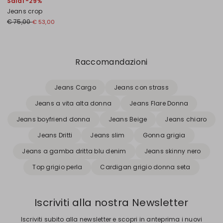
Saldi -29%
Jeans crop
€ 75,00
€ 53,00
Precedente
Successivo
Raccomandazioni
Jeans Cargo
Jeans con strass
Jeans a vita alta donna
Jeans Flare Donna
Jeans boyfriend donna
Jeans Beige
Jeans chiaro
Jeans Dritti
Jeans slim
Gonna grigia
Jeans a gamba dritta blu denim
Jeans skinny nero
Top grigio perla
Cardigan grigio donna seta
Iscriviti alla nostra Newsletter
Iscriviti subito alla newsletter e scopri in anteprima i nuovi