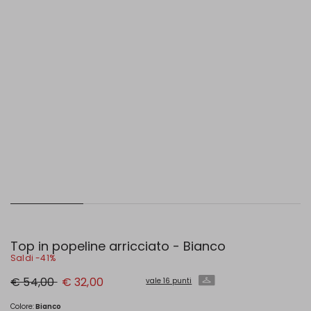
Top in popeline arricciato - Bianco
Saldi -41%
Prezzo
Nuovo
€ 54,00
€ 32,00
vale 16 punti
originale
prezzo
€
€
54,00
32,00
Colore:
Bianco