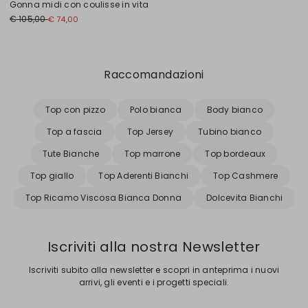
Gonna midi con coulisse in vita
€ 105,00
€ 74,00
Precedente
Successivo
Raccomandazioni
Top con pizzo
Polo bianca
Body bianco
Top a fascia
Top Jersey
Tubino bianco
Tute Bianche
Top marrone
Top bordeaux
Top giallo
Top Aderenti Bianchi
Top Cashmere
Top Ricamo Viscosa Bianca Donna
Dolcevita Bianchi
Iscriviti alla nostra Newsletter
Iscriviti subito alla newsletter e scopri in anteprima i nuovi
arrivi, gli eventi e i progetti speciali.