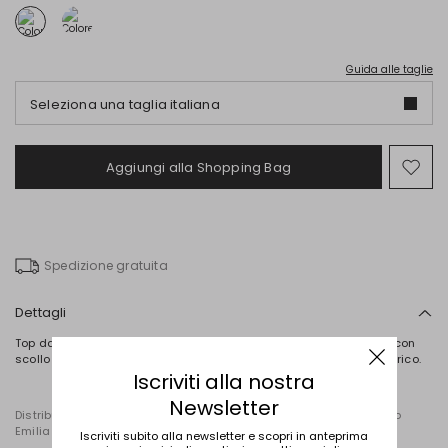
Guida alle taglie
Seleziona una taglia italiana
Aggiungi alla Shopping Bag
Spo
nel
wish
Spedizione gratuita
Dettagli
Top dalla linea aderente in popeline di cotone stretch stampato, con
scollo dritto, spalline sottili, arricciatura sul lato e fondo asimmetrico.
Iscriviti alla nostra
Newsletter
Distribuito da Diffusione Tessile S.r.l., con sede in Cavriago, Reggio
Emilia (Italia), Via Santi n. 8, 42025
Iscriviti subito alla newsletter e scopri in anteprima