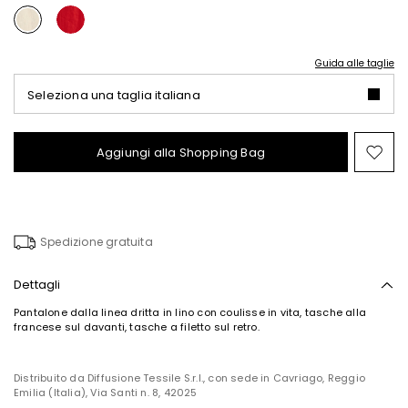
Guida alle taglie
Seleziona una taglia italiana
Aggiungi alla Shopping Bag
Spo
nel
wish
Spedizione gratuita
Dettagli
Pantalone dalla linea dritta in lino con coulisse in vita, tasche alla
francese sul davanti, tasche a filetto sul retro.
Distribuito da Diffusione Tessile S.r.l., con sede in Cavriago, Reggio
Emilia (Italia), Via Santi n. 8, 42025