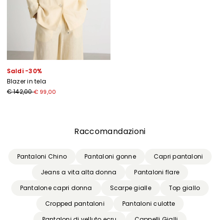
Saldi -30%
Blazer in tela
€ 142,00
€ 99,00
Precedente
Successivo
Raccomandazioni
Pantaloni Chino
Pantaloni gonne
Capri pantaloni
Jeans a vita alta donna
Pantaloni flare
Pantalone capri donna
Scarpe gialle
Top giallo
Cropped pantaloni
Pantaloni culotte
Pantaloni di velluto ecru
Cappelli Gialli