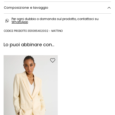
Composizione e lavaggio
Lavare a mano acqua fredda max 40°; non candeggiare; non
Per ogni dubbio o domanda sul prodotto, contattaci su
asciugare in tamburo; asciugare appeso in ombra; ferro tiepido max
WhatsApp
120 gradi c; lavare a secco delicato con percloroetilene; non lavare ad
umido professionale.
CODICE PRODOTTO 3131085402002 - MATTINO
100% lino.
Lo puoi abbinare con...
Sposta nella wishlist