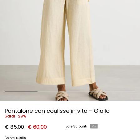
Pantalone con coulisse in vita - Giallo
Saldi -29%
Prezzo
Nuovo
€ 85,00
€ 60,00
vale 30 punti
originale
prezzo
€
€
85,00
60,00
Colore:
Giallo