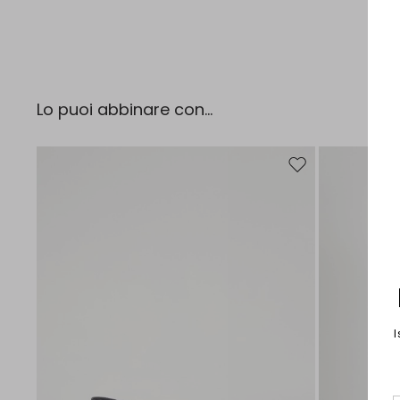
Lo puoi abbinare con...
Sposta nella wishlist
I