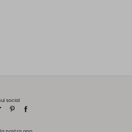
sui social
 la nostra app