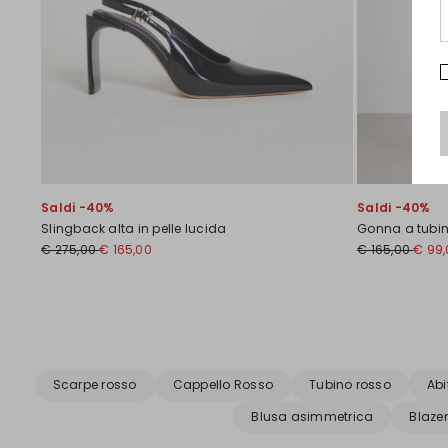
Saldi -40%
Saldi -40%
Slingback alta in pelle lucida
Gonna a tubino
€ 275,00
€ 165,00
€ 165,00
€ 99,
Precedente
Successivo
Scarpe rosso
Cappello Rosso
Tubino rosso
Abi
Blusa asimmetrica
Blaze