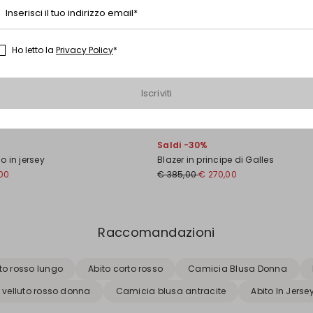
Inserisci il tuo indirizzo email*
Ho letto la
Privacy Policy
*
Iscriviti
Saldi -30%
 in jersey
Blazer in principe di Galles
00
€ 385,00
€ 270,00
Raccomandazioni
to rosso lungo
Abito corto rosso
Camicia Blusa Donna
r velluto rosso donna
Camicia blusa antracite
Abito In Jerse