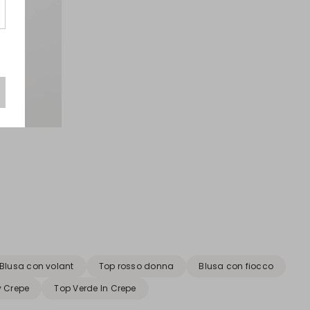
Blusa con volant
Top rosso donna
Blusa con fiocco
y Crepe
Top Verde In Crepe