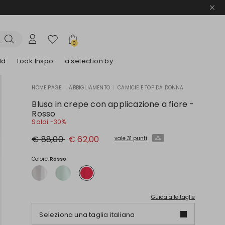
0
ld
Look Inspo
a selection by
HOME PAGE
|
ABBIGLIAMENTO
|
CAMICIE E TOP DA DONNA
lazer
Scopri i nostri Abiti
Scopri i nostri Sandali
Blusa in crepe con applicazione a fiore -
Rosso
Saldi -30%
Prezzo
Nuovo
€ 88,00
€ 62,00
vale 31 punti
originale
prezzo
€
€
88,00
62,00
Colore:
Rosso
Guida alle taglie
Seleziona una taglia italiana