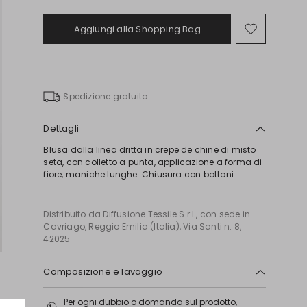
Aggiungi alla Shopping Bag
Sposta
nella
wishlist
Spedizione gratuita
Dettagli
Blusa dalla linea dritta in crepe de chine di misto
seta, con colletto a punta, applicazione a forma di
fiore, maniche lunghe. Chiusura con bottoni.
Distribuito da Diffusione Tessile S.r.l., con sede in
Cavriago, Reggio Emilia (Italia), Via Santi n. 8,
42025
Composizione e lavaggio
Lavare a mano acqua fredda max 40°; non
Per ogni dubbio o domanda sul prodotto,
candeggiare; non asciugare in tamburo;