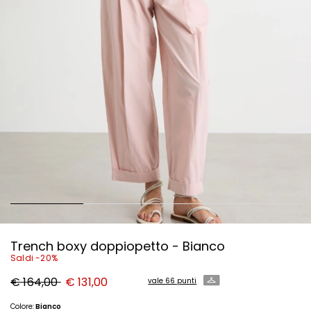
Trench boxy doppiopetto - Bianco
Saldi -20%
Prezzo
Nuovo
€ 164,00
€ 131,00
vale 66 punti
originale
prezzo
€
€
164,00
131,00
Colore:
Bianco