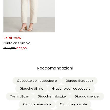
Saldi -20%
Pantalone ampio
€ 93,00
€ 74,00
Precedente
Successivo
Raccomandazioni
Cappotto con cappuccio
Giacca Bordeaux
Giacche di lino
Giacche con cappuccio
T-shirt Boxy
Giacche Imbottite
Giacca spencer
Giacca reversibile
Giacche gessate