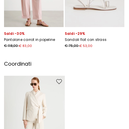
Ho letto la
Privacy Policy
*
Iscriviti
Saldi -30%
Saldi -29%
Pantalone carrot in popeline
Sandali flat con strass
€ 118,00
€ 75,00
€ 83,00
€ 53,00
Coordinati
Sposta nella wishlist