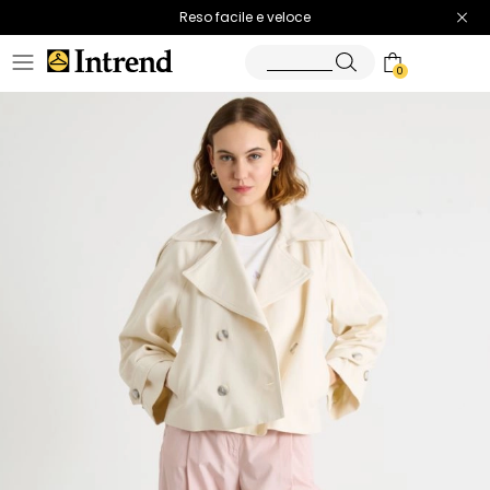
Spedizione gratuita
Reso facile e veloce
0