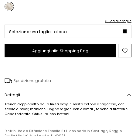
Guida alle taglie
Seleziona una taglia italiana
Aggiungi alla Shopping Bag
Spo
nel
wish
Spedizione gratuita
Dettagli
Trench doppiopetto dalla linea boxy in misto cotone antigoccia, con
scollo a rever, maniche lunghe raglan con alamari, tasche a filettone.
Capo foderato. Chiusura con bottoni.
Distribuito da Diffusione Tessile S.r.l., con sede in Cavriago, Reggio
Emilia (Italia), Via Santi n. 8, 42025