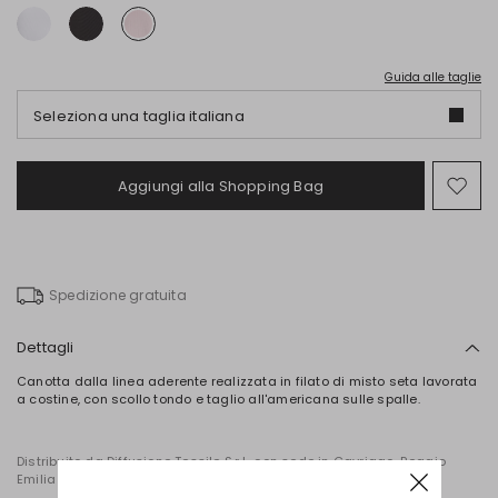
Guida alle taglie
Seleziona una taglia italiana
Aggiungi alla Shopping Bag
Spo
nel
wish
Spedizione gratuita
Dettagli
Canotta dalla linea aderente realizzata in filato di misto seta lavorata
a costine, con scollo tondo e taglio all'americana sulle spalle.
Distribuito da Diffusione Tessile S.r.l., con sede in Cavriago, Reggio
Emilia (Italia), Via Santi n. 8, 42025