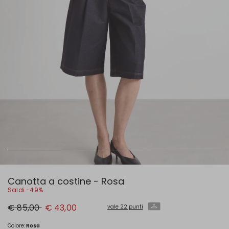
Canotta a costine - Rosa
Saldi -49%
Prezzo
Nuovo
€ 85,00
€ 43,00
vale 22 punti
originale
prezzo
€
€
85,00
43,00
Colore:
Rosa