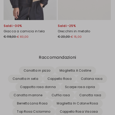
Saldi -30%
Saldi -25%
Giacca a camicia in tela
Orecchini in metallo
€ 118,00
€ 20,00
€ 83,00
€ 15,00
Precedente
Successivo
Raccomandazioni
Canotta in pizzo
Maglietta A Costine
Canotta in seta
Cappello Rosa
Collana rosa
Cappotto rosa donna
Scarpe rosa cipria
Canotta marrone
Cuffia rosa
Canotta rosa
Berretto Lana Rosa
Maglietta In Cotone Rosa
Top Rosa Ciclamino
Cappello Rosa Viscosa