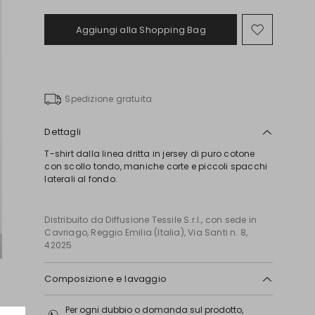
Aggiungi alla Shopping Bag
Sposta
nella
wishlist
Spedizione gratuita
Dettagli
T-shirt dalla linea dritta in jersey di puro cotone
con scollo tondo, maniche corte e piccoli spacchi
laterali al fondo.
Distribuito da Diffusione Tessile S.r.l., con sede in
Cavriago, Reggio Emilia (Italia), Via Santi n. 8,
42025
Composizione e lavaggio
In lavatrice max 30 gradi ridotta azione
Per ogni dubbio o domanda sul prodotto,
meccanica; non candeggiare; non asciugare in