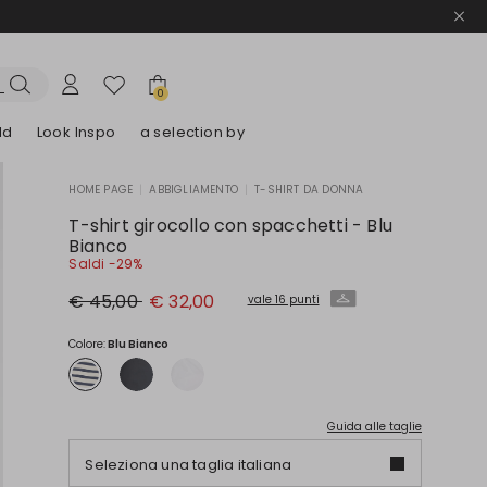
0
ld
Look Inspo
a selection by
HOME PAGE
|
ABBIGLIAMENTO
|
T-SHIRT DA DONNA
lazer
Scopri i nostri Abiti
Scopri i nostri Sandali
T-shirt girocollo con spacchetti - Blu
Bianco
Saldi -29%
Prezzo
Nuovo
€ 45,00
€ 32,00
vale 16 punti
originale
prezzo
€
€
45,00
32,00
Colore:
Blu Bianco
Guida alle taglie
Seleziona una taglia italiana