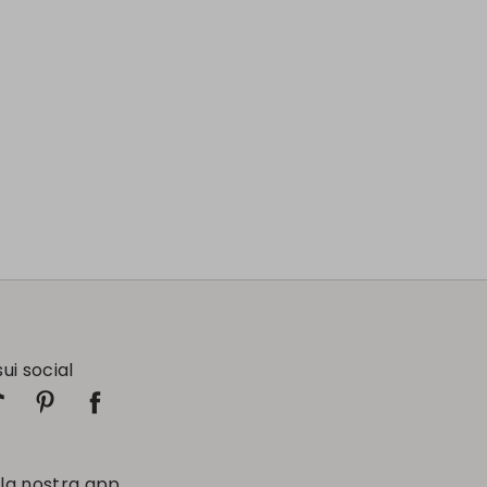
sui social
 la nostra app