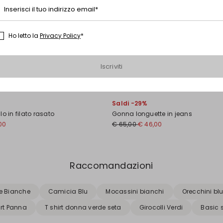
Inserisci il tuo indirizzo email*
Ho letto la
Privacy Policy
*
Iscriviti
Saldi -29%
o in filato rasato
Gonna longuette in jeans
00
€ 65,00
€ 46,00
Raccomandazioni
e Bianche
Camicia Blu
Mocassini bianchi
Orecchini bl
irt Panna
T shirt donna verde seta
Girocolli Verdi
Basic s