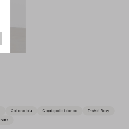
u
Collana blu
Coprispalle bianco
T-shirt Boxy
hirts