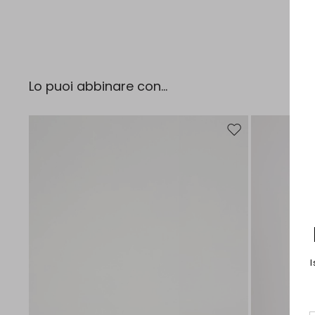
Lo puoi abbinare con...
Sposta nella wishlist
I