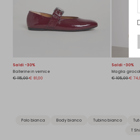
Saldi -30%
Saldi -30%
Ballerine in vernice
Maglia girocoll
€ 115,00
€ 81,00
€ 105,00
€ 74,
Precedente
Successivo
Polo bianca
Body bianco
Tubino bianco
Tut
T Sh