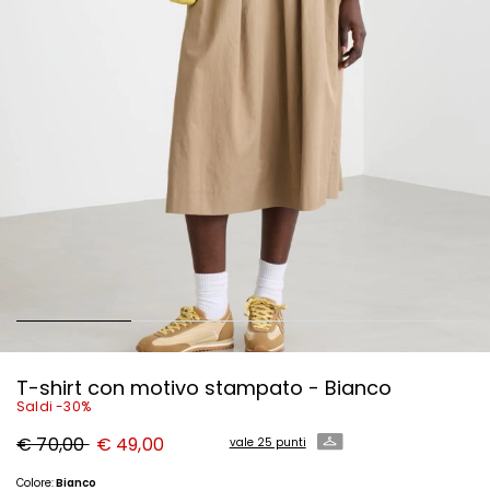
T-shirt con motivo stampato - Bianco
Saldi -30%
Prezzo
Nuovo
€ 70,00
€ 49,00
vale 25 punti
originale
prezzo
€
€
70,00
49,00
Colore:
Bianco