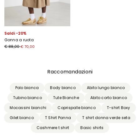
Saldi -20%
Gonna a ruota
€ 88,00
€ 70,00
Precedente
Successivo
Raccomandazioni
Polo bianca
Body bianco
Abito lungo bianco
Tubino bianco
Tute Bianche
Abito corto bianco
Mocassini bianchi
Coprispalle bianco
T-shirt Boxy
Gilet bianco
T Shirt Panna
T shirt donna verde seta
Cashmere t shirt
Basic shirts