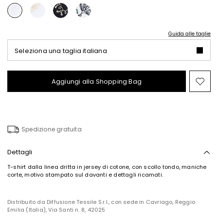
Guida alle taglie
Seleziona una taglia italiana
Aggiungi alla Shopping Bag
Spo
nel
wish
Spedizione gratuita
Dettagli
T-shirt dalla linea dritta in jersey di cotone, con scollo tondo, maniche
corte, motivo stampato sul davanti e dettagli ricamati.
Distribuito da Diffusione Tessile S.r.l., con sede in Cavriago, Reggio
Emilia (Italia), Via Santi n. 8, 42025