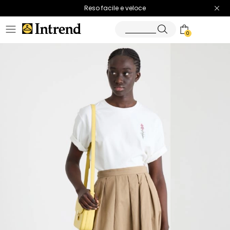
Spedizione gratuita
Reso facile e veloce
0