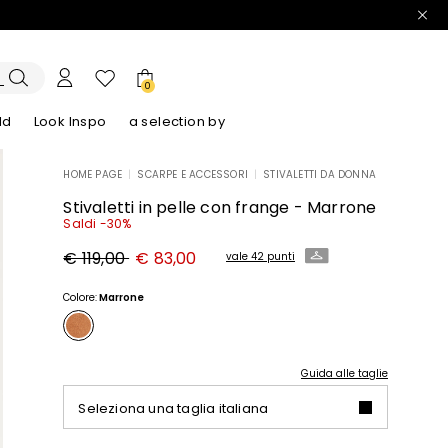
0
ld
Look Inspo
a selection by
HOME PAGE
|
SCARPE E ACCESSORI
|
STIVALETTI DA DONNA
lazer
Scopri i nostri Abiti
Scopri i nostri Sandali
Stivaletti in pelle con frange - Marrone
Saldi -30%
Prezzo
Nuovo
€ 119,00
€ 83,00
vale 42 punti
originale
prezzo
€
€
119,00
83,00
Colore:
Marrone
Guida alle taglie
Seleziona una taglia italiana