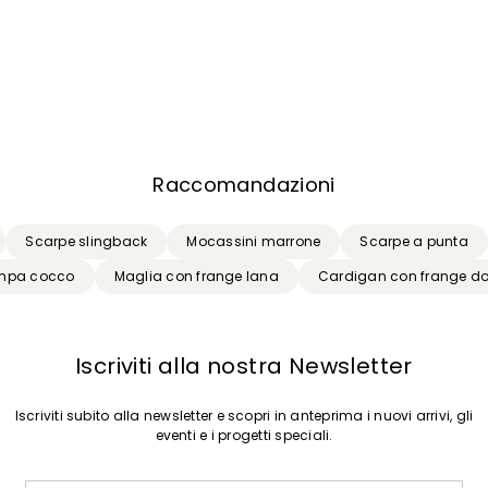
Iscriviti alla nostra Newslette
scriviti subito alla newsletter e scopri in anteprima i nuovi arrivi, gli even
e i progetti speciali.
Inserisci il tuo indirizzo email*
Raccomandazioni
Ho letto la
Privacy Policy
*
Scarpe slingback
Mocassini marrone
Scarpe a punta
tampa cocco
Maglia con frange lana
Cardigan con frange d
Iscriviti
Iscriviti alla nostra Newsletter
Iscriviti subito alla newsletter e scopri in anteprima i nuovi arrivi, gli
eventi e i progetti speciali.