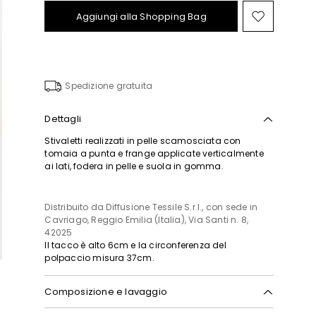
Aggiungi alla Shopping Bag
Sposta
nella
wishlist
Spedizione gratuita
Dettagli
Stivaletti realizzati in pelle scamosciata con
tomaia a punta e frange applicate verticalmente
ai lati, fodera in pelle e suola in gomma.
Distribuito da Diffusione Tessile S.r.l., con sede in
Cavriago, Reggio Emilia (Italia), Via Santi n. 8,
42025
Il tacco è alto 6cm e la circonferenza del
polpaccio misura 37cm.
Composizione e lavaggio
Tomaia in bovino; fodera 62% poliuretano, 38%