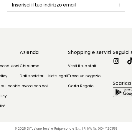
Inserisci il tuo indirizzo email
Azienda
Shopping e servizi
Seguici 
 condizioni
Chi siamo
Vesti il tuo staff
olicy
Dati societari - Note legali
Trova un negozio
Scarica
 sui cookie
Lavora con noi
Carta Regalo
licy
lità
© 2025 Diffusione Tessile Unipersonale S.r.l. | P. IVA Nr. 01044120358