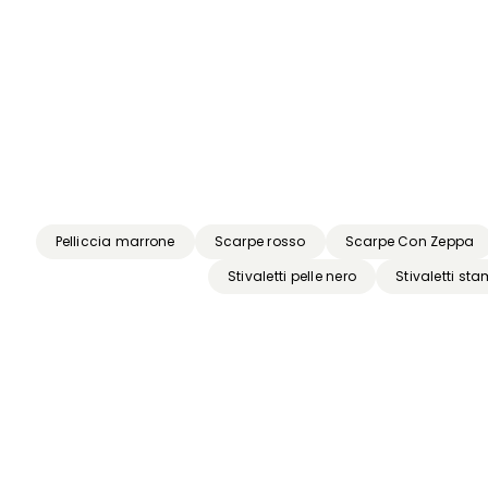
I
Precedente
Successivo
Pelliccia marrone
Scarpe rosso
Scarpe Con Zeppa
Stivaletti pelle nero
Stivaletti s