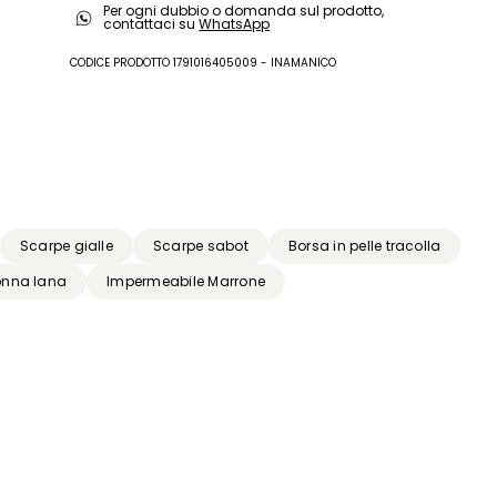
Per ogni dubbio o domanda sul prodotto,
viscosa; fodera-sottopiede in capra; suola in
r
contattaci su
WhatsApp
gomma.
CODICE PRODOTTO 1791016405009 - INAMANICO
ti
Scarpe gialle
Scarpe sabot
Borsa in pelle tracolla
onna lana
Impermeabile Marrone