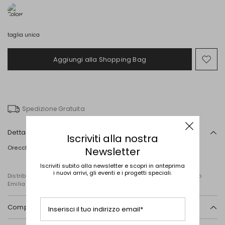
taglia unica
Aggiungi alla Shopping Bag
Spo
nel
wish
Spedizione Gratuita
Dettagli
Iscriviti alla nostra
Orecchini a semicerchio con perla centrale. Chiusura a perno.
Newsletter
Iscriviti subito alla newsletter e scopri in anteprima
i nuovi arrivi, gli eventi e i progetti speciali.
Distribuito da Diffusione Tessile S.r.l., con sede in Cavriago, Reggio
Emilia (Italia), Via Santi n. 8, 42025
Composizione e lavaggio
Inserisci il tuo indirizzo email*
Plastica, metallo.