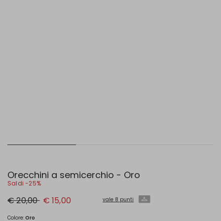
Orecchini a semicerchio - Oro
Saldi -25%
Prezzo
Nuovo
€ 20,00
€ 15,00
vale 8 punti
originale
prezzo
€
€
20,00
15,00
Colore:
Oro