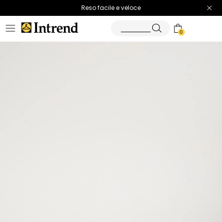
Spedizione gratuita
Reso facile e veloce
0