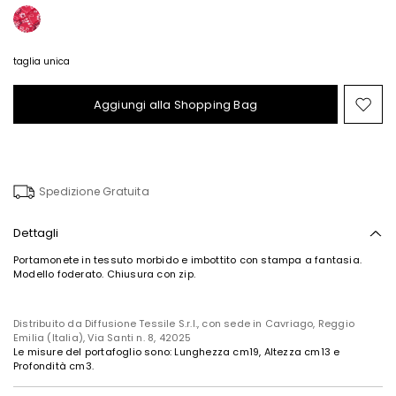
taglia unica
Aggiungi alla Shopping Bag
Spo
nel
wish
Spedizione Gratuita
Dettagli
Portamonete in tessuto morbido e imbottito con stampa a fantasia.
Modello foderato. Chiusura con zip.
Distribuito da Diffusione Tessile S.r.l., con sede in Cavriago, Reggio
Emilia (Italia), Via Santi n. 8, 42025
Le misure del portafoglio sono: Lunghezza cm19, Altezza cm13 e
Profondità cm3.