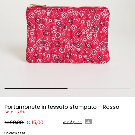
Portamonete in tessuto stampato - Rosso
Saldi -25%
Prezzo
Nuovo
€ 20,00
€ 15,00
vale 8 punti
originale
prezzo
€
€
20,00
15,00
Colore:
Rosso