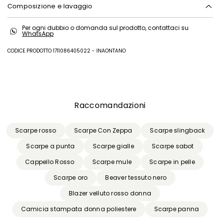
Composizione e lavaggio
Tessuto 100% poliestere; fodera 100% poliestere; con imbottitura in
Per ogni dubbio o domanda sul prodotto, contattaci su
100% poliestere; con particolari in 100% poliuretano; altre parti metallo.
WhatsApp
CODICE PRODOTTO 1711086405022 - INAONTANO
Precedente
Successivo
Raccomandazioni
Scarpe rosso
Scarpe Con Zeppa
Scarpe slingback
Scarpe a punta
Scarpe gialle
Scarpe sabot
Cappello Rosso
Scarpe mule
Scarpe in pelle
Scarpe oro
Beaver tessuto nero
Blazer velluto rosso donna
Camicia stampata donna poliestere
Scarpe panna