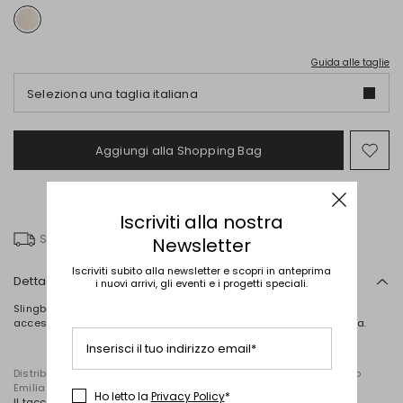
Guida alle taglie
Seleziona una taglia italiana
Aggiungi alla Shopping Bag
Spo
nel
wish
Iscriviti alla nostra
Spedizione gratuita
Newsletter
Iscriviti subito alla newsletter e scopri in anteprima
Dettagli
i nuovi arrivi, gli eventi e i progetti speciali.
Slingback con tomaia a punta realizzata in pelle decorato da
accessorio in metallo martellato, fodera in pelle e suola in gomma.
Inserisci il tuo indirizzo email*
Distribuito da Diffusione Tessile S.r.l., con sede in Cavriago, Reggio
Emilia (Italia), Via Santi n. 8, 42025
Ho letto la
Privacy Policy
*
Il tacco è alto 8cm.