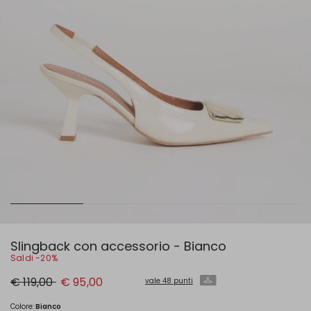
Slingback con accessorio - Bianco
Saldi -20%
Prezzo
Nuovo
€ 119,00
€ 95,00
vale 48 punti
originale
prezzo
€
€
119,00
95,00
Colore:
Bianco