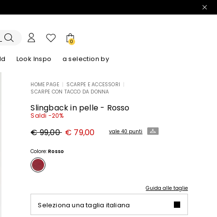
0
ld
Look Inspo
a selection by
HOME PAGE
|
SCARPE E ACCESSORI
|
SCARPE CON TACCO DA DONNA
lazer
Scopri i nostri Abiti
Scopri i nostri Sandali
Slingback in pelle - Rosso
Saldi -20%
Prezzo
Nuovo
€ 99,00
€ 79,00
vale 40 punti
originale
prezzo
€
€
99,00
79,00
Colore:
Rosso
Guida alle taglie
Seleziona una taglia italiana