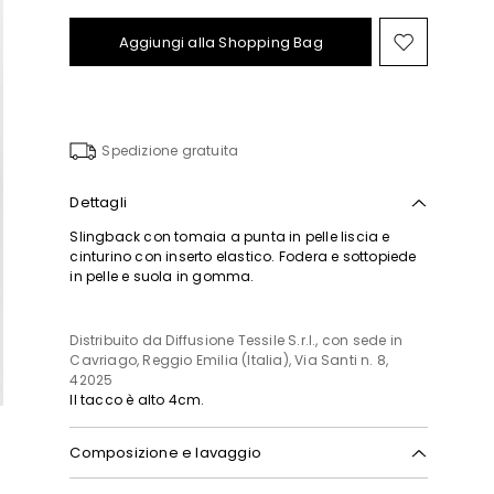
Aggiungi alla Shopping Bag
Sposta
nella
wishlist
Spedizione gratuita
Dettagli
Slingback con tomaia a punta in pelle liscia e
cinturino con inserto elastico. Fodera e sottopiede
in pelle e suola in gomma.
Distribuito da Diffusione Tessile S.r.l., con sede in
Cavriago, Reggio Emilia (Italia), Via Santi n. 8,
42025
Il tacco è alto 4cm.
Composizione e lavaggio
Tomaia in bovino; fodera-sottopiede in maiale,