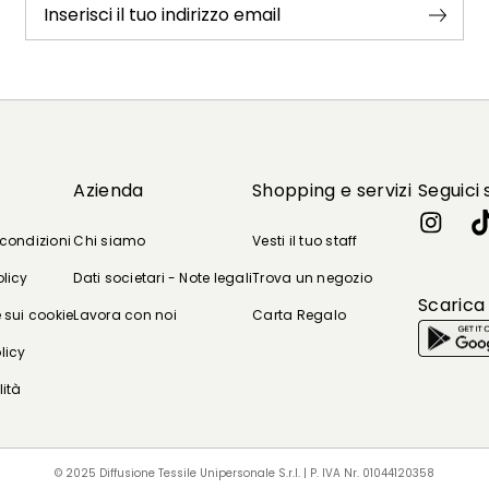
Inserisci il tuo indirizzo email
Azienda
Shopping e servizi
Seguici 
 condizioni
Chi siamo
Vesti il tuo staff
olicy
Dati societari - Note legali
Trova un negozio
Scarica
 sui cookie
Lavora con noi
Carta Regalo
licy
lità
© 2025 Diffusione Tessile Unipersonale S.r.l. | P. IVA Nr. 01044120358