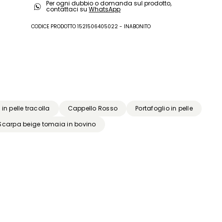
Per ogni dubbio o domanda sul prodotto,
capra; suola in gomma.
contattaci su
WhatsApp
CODICE PRODOTTO 1521506405022 - INABONITO
in pelle tracolla
Cappello Rosso
Portafoglio in pelle
Scarpa beige tomaia in bovino