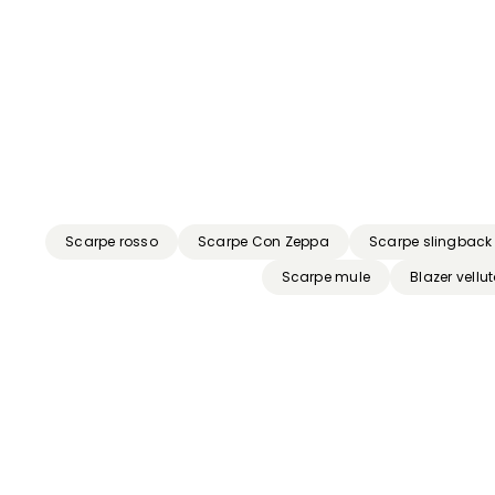
Precedente
Successivo
Scarpe rosso
Scarpe Con Zeppa
Scarpe slingback
Scarpe mule
Blazer vell