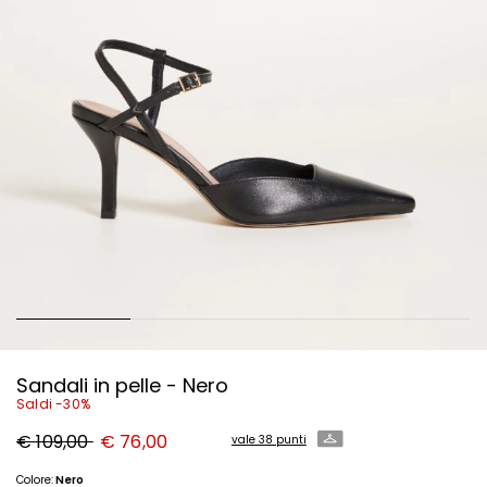
Sandali in pelle - Nero
Saldi -30%
Prezzo
Nuovo
€ 109,00
€ 76,00
vale 38 punti
originale
prezzo
€
€
109,00
76,00
Colore:
Nero