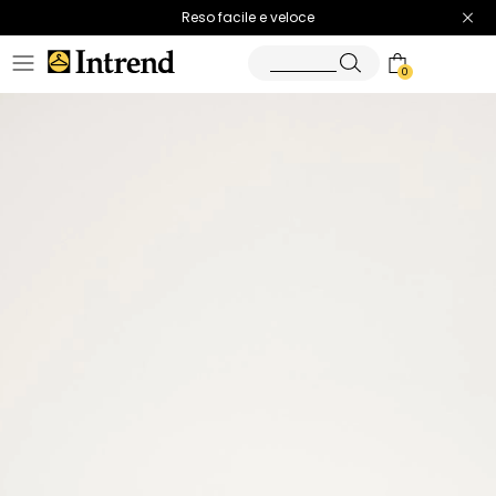
Spedizione gratuita
Reso facile e veloce
0