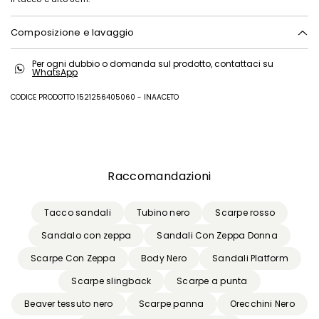
Composizione e lavaggio
Iscriviti
Tomaia in pecora; fodera pecora; suola in gomma.
Per ogni dubbio o domanda sul prodotto, contattaci su
WhatsApp
CODICE PRODOTTO 1521256405060 - INAACETO
Precedente
Successivo
Raccomandazioni
Tacco sandali
Tubino nero
Scarpe rosso
Sandalo con zeppa
Sandali Con Zeppa Donna
Scarpe Con Zeppa
Body Nero
Sandali Platform
Scarpe slingback
Scarpe a punta
Beaver tessuto nero
Scarpe panna
Orecchini Nero