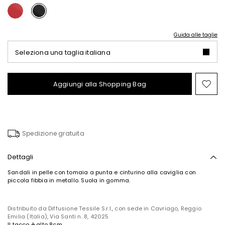
Guida alle taglie
Seleziona una taglia italiana
Aggiungi alla Shopping Bag
Spo
nel
wish
Iscriviti alla nostra
Spedizione gratuita
Newsletter
Iscriviti subito alla newsletter e scopri in anteprima
Dettagli
i nuovi arrivi, gli eventi e i progetti speciali.
Sandali in pelle con tomaia a punta e cinturino alla caviglia con
piccola fibbia in metallo. Suola in gomma.
Inserisci il tuo indirizzo email*
Distribuito da Diffusione Tessile S.r.l., con sede in Cavriago, Reggio
Emilia (Italia), Via Santi n. 8, 42025
Ho letto la
Privacy Policy
*
Il tacco è alto 8cm.