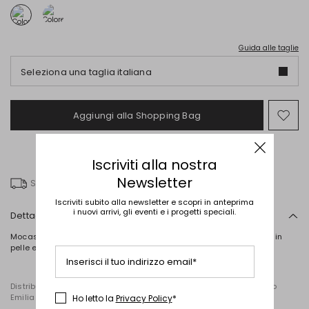
Guida alle taglie
Seleziona una taglia italiana
Aggiungi alla Shopping Bag
Spo
nel
wish
Iscriviti alla nostra
Newsletter
Spedizione gratuita
Iscriviti subito alla newsletter e scopri in anteprima
i nuovi arrivi, gli eventi e i progetti speciali.
Dettagli
Mocassini in pelle verniciata con tomaia arrotondata. Sottopiede in
pelle e suola in gomma.
Inserisci il tuo indirizzo email*
Distribuito da Diffusione Tessile S.r.l., con sede in Cavriago, Reggio
Emilia (Italia), Via Santi n. 8, 42025
Ho letto la
Privacy Policy
*