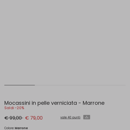
Mocassini in pelle verniciata - Marrone
Saldi -20%
Prezzo
Nuovo
€ 99,00
€ 79,00
vale 40 punti
originale
prezzo
€
€
99,00
79,00
Colore:
Marrone