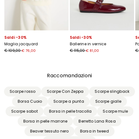
Saldi -30%
Saldi -30%
S
Maglia jacquard
Ballerine in vernice
P
€ 109,00
€ 115,00
€
€ 76,00
€ 81,00
Precedente
Successivo
Raccomandazioni
Scarpe rosso
Scarpe Con Zeppa
Scarpe slingback
Borsa Cuoio
Scarpe a punta
Scarpe gialle
Scarpe sabot
Borsa in pelle tracolla
Scarpe mule
Borsa in pelle marrone
Berretto Lana Rosa
Beaver tessuto nero
Borsa in tweed