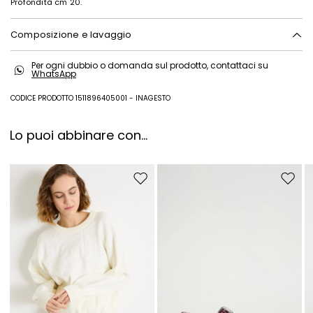
Profondità cm 20.
Composizione e lavaggio
Tessuto 57% cotone, 43% poliestere; fodera 100% poliestere; strato
Per ogni dubbio o domanda sul prodotto, contattaci su
ricoprente 100% poliuretano; altre parti 100% poliestere; con particolari
WhatsApp
in 100% cotone; altre parti metallo.
CODICE PRODOTTO 1511896405001 - INAGESTO
Lo puoi abbinare con...
Sposta nella wishlist
Sposta 