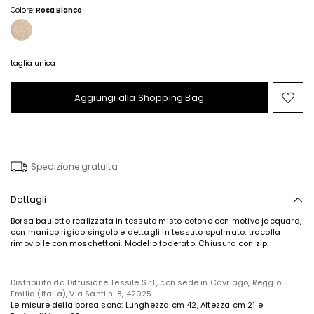
69,00
48,00
Colore:
Rosa Bianco
taglia unica
Aggiungi alla Shopping Bag
Spo
nel
wish
Spedizione gratuita
Dettagli
Borsa bauletto realizzata in tessuto misto cotone con motivo jacquard,
con manico rigido singolo e dettagli in tessuto spalmato, tracolla
rimovibile con moschettoni. Modello foderato. Chiusura con zip.
Distribuito da Diffusione Tessile S.r.l., con sede in Cavriago, Reggio
Emilia (Italia), Via Santi n. 8, 42025
Le misure della borsa sono: Lunghezza cm 42, Altezza cm 21 e