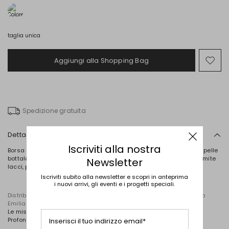
taglia unica
Aggiungi alla Shopping Bag
Spo
nel
wish
Spedizione gratuita
Dettagli
Iscriviti alla nostra
Borsa realizzata in materiale intrecciato con manico ad anello in pelle
bottalata a contrasto, sacchetto interno in tessuto e chiusura tramite
Newsletter
lacci, piedini in metallo.
Iscriviti subito alla newsletter e scopri in anteprima
i nuovi arrivi, gli eventi e i progetti speciali.
Distribuito da Diffusione Tessile S.r.l., con sede in Cavriago, Reggio
Emilia (Italia), Via Santi n. 8, 42025
Le misure della borsa sono: Lunghezza cm 24, Altezza cm 18 e
Profondità cm 9.
Inserisci il tuo indirizzo email*