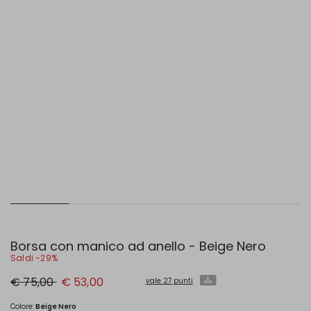
Borsa con manico ad anello - Beige Nero
Saldi -29%
Prezzo
Nuovo
€ 75,00
€ 53,00
vale 27 punti
originale
prezzo
€
€
75,00
53,00
Colore:
Beige Nero