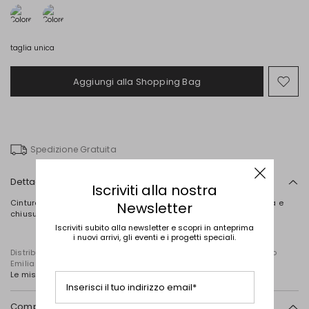
taglia unica
Aggiungi alla Shopping Bag
Spo
nel
wish
Spedizione Gratuita
Dettagli
Iscriviti alla nostra
Cintura sottile realizzata in metallo con piccola fibbia geometrica e
Newsletter
chiusura ad incastro.
Iscriviti subito alla newsletter e scopri in anteprima
i nuovi arrivi, gli eventi e i progetti speciali.
Distribuito da Diffusione Tessile S.r.l., con sede in Cavriago, Reggio
Emilia (Italia), Via Santi n. 8, 42025
Le misure della cintura sono: Lunghezza 78cm e Altezza 2cm.
Inserisci il tuo indirizzo email*
Composizione e lavaggio