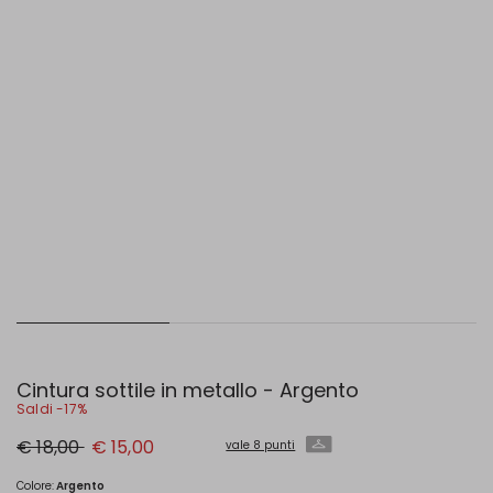
Cintura sottile in metallo - Argento
Saldi -17%
Prezzo
Nuovo
€ 18,00
€ 15,00
vale 8 punti
originale
prezzo
€
€
18,00
15,00
Colore:
Argento