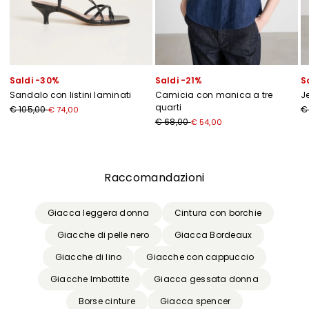
Saldi -30%
Saldi -21%
S
Sandalo con listini laminati
Camicia con manica a tre
J
quarti
€ 105,00
€
€ 74,00
€ 68,00
€ 54,00
Precedente
Successivo
Raccomandazioni
Giacca leggera donna
Cintura con borchie
Giacche di pelle nero
Giacca Bordeaux
Giacche di lino
Giacche con cappuccio
Giacche Imbottite
Giacca gessata donna
Borse cinture
Giacca spencer