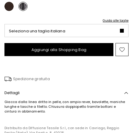
Guida alle taglie
Seleziona una taglia italiana
Aggiungi alla Shopping Bag
Spo
nel
wish
Spedizione gratuita
Dettagli
Giacca dalla linea dritta in pelle, con ampio rever, bavolette, maniche
lunghe e tasche a filetto. Chiusura doppiopetto tramite bottoni e
cintura in abbinamento.
Distribuito da Diffusione Tessile S.r.l., con sede in Cavriago, Reggio
Emilia (Italia), Via Santi n. 8, 42025