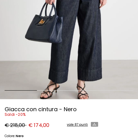
Giacca con cintura - Nero
Saldi -20%
Prezzo
Nuovo
€ 218,00
€ 174,00
vale 87 punti
originale
prezzo
€
€
218,00
174,00
Colore:
Nero