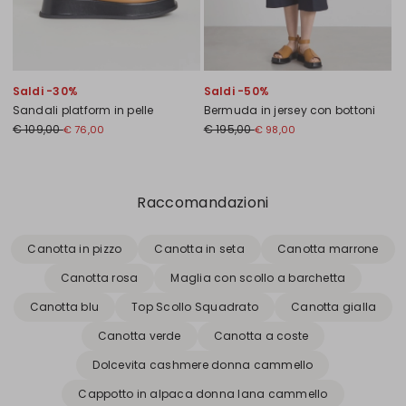
Saldi -30%
Saldi -50%
Sandali platform in pelle
Bermuda in jersey con bottoni
€ 109,00
€ 195,00
€ 76,00
€ 98,00
Precedente
Successivo
Raccomandazioni
Canotta in pizzo
Canotta in seta
Canotta marrone
Canotta rosa
Maglia con scollo a barchetta
Canotta blu
Top Scollo Squadrato
Canotta gialla
Canotta verde
Canotta a coste
Dolcevita cashmere donna cammello
Cappotto in alpaca donna lana cammello