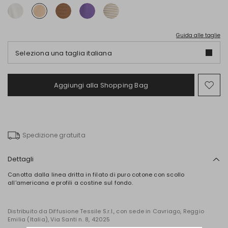
Guida alle taglie
Seleziona una taglia italiana
Aggiungi alla Shopping Bag
Spo
nel
wish
Spedizione gratuita
Dettagli
Canotta dalla linea dritta in filato di puro cotone con scollo
all'americana e profili a costine sul fondo.
Distribuito da Diffusione Tessile S.r.l., con sede in Cavriago, Reggio
Emilia (Italia), Via Santi n. 8, 42025