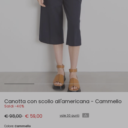
Canotta con scollo all'americana - Cammello
Saldi -40%
Prezzo
Nuovo
€ 98,00
€ 59,00
vale 30 punti
originale
prezzo
€
€
98,00
59,00
Colore:
Cammello